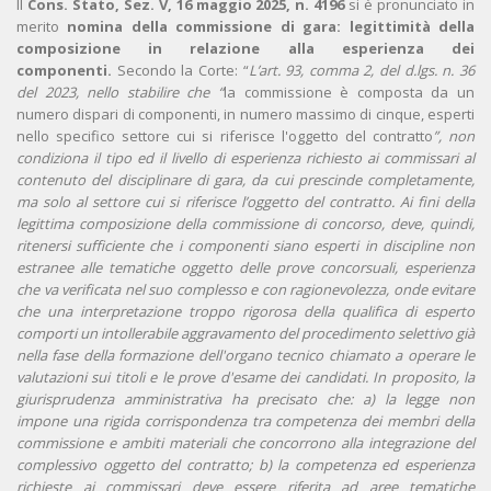
Il
Cons. Stato, Sez. V, 16 maggio 2025, n. 4196
si è pronunciato in
merito
nomina della commissione di gara: legittimità della
composizione in relazione alla esperienza dei
componenti.
Secondo la Corte: “
L’art. 93, comma 2, del d.lgs. n. 36
del 2023, nello stabilire che “
la commissione è composta da un
numero dispari di componenti, in numero massimo di cinque, esperti
nello specifico settore cui si riferisce l'oggetto del contratto
”, non
condiziona il tipo ed il livello di esperienza richiesto ai commissari al
contenuto del disciplinare di gara, da cui prescinde completamente,
ma solo al settore cui si riferisce l’oggetto del contratto.
Ai fini della
legittima composizione della commissione di concorso, deve, quindi,
ritenersi sufficiente che i componenti siano esperti in discipline non
estranee alle tematiche oggetto delle prove concorsuali, esperienza
che va verificata nel suo complesso e con ragionevolezza, onde evitare
che una interpretazione troppo rigorosa della qualifica di esperto
comporti un intollerabile aggravamento del procedimento selettivo già
nella fase della formazione dell'organo tecnico chiamato a operare le
valutazioni sui titoli e le prove d'esame dei candidati.
In proposito, la
giurisprudenza amministrativa ha precisato che: a) la legge non
impone una rigida corrispondenza tra competenza dei membri della
commissione e ambiti materiali che concorrono alla integrazione del
complessivo oggetto del contratto; b) la competenza ed esperienza
richieste ai commissari deve essere riferita ad aree tematiche