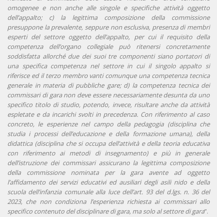
omogenee e non anche alle singole e specifiche attività oggetto
dell’appalto; c) la legittima composizione della commissione
presuppone la prevalente, seppure non esclusiva, presenza di membri
esperti del settore oggetto dell’appalto, per cui il requisito della
competenza dell’organo collegiale può ritenersi concretamente
soddisfatta allorché due dei suoi tre componenti siano portatori di
una specifica competenza nel settore in cui il singolo appalto si
riferisce ed il terzo membro vanti comunque una competenza tecnica
generale in materia di pubbliche gare; d) la competenza tecnica dei
commissari di gara non deve essere necessariamente desunta da uno
specifico titolo di studio, potendo, invece, risultare anche da attività
espletate e da incarichi svolti in precedenza.
Con riferimento al caso
concreto, le esperienze nel campo della pedagogia (disciplina che
studia i processi dell’educazione e della formazione umana), della
didattica (disciplina che si occupa dell’attività e della teoria educativa
con riferimento ai metodi di insegnamento) e più in generale
dell’istruzione dei commissari assicurano la legittima composizione
della commissione nominata per la gara avente ad oggetto
l’affidamento dei servizi educativi ed ausiliari degli asili nido e della
scuola dell’infanzia comunale alla luce dell’art. 93 del d.lgs. n. 36 del
2023, che non condiziona l’esperienza richiesta ai commissari allo
specifico contenuto del disciplinare di gara, ma solo al settore di gara
”.