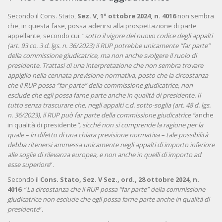
Secondo il Cons. Stato,
Sez. V, 1° ottobre 2024, n. 4016
non sembra
che, in questa fase, possa aderirsi alla prospettazione di parte
appellante, secondo cui: “
sotto il vigore del nuovo codice degli appalti
(art. 93 co. 3 d. lgs. n. 36/2023) il RUP potrebbe unicamente “far parte”
della commissione giudicatrice, ma non anche svolgere il ruolo di
presidente. Trattasi di una interpretazione che non sembra trovare
appiglio nella cennata previsione normativa, posto che la circostanza
che il RUP possa “far parte” della commissione giudicatrice, non
esclude che egli possa farne parte anche in qualità di presidente. Il
tutto senza trascurare che, negli appalti c.d. sotto-soglia (art. 48 d. lgs.
n. 36/2023), il RUP può far parte della commissione giudicatrice “
anche
in qualità di presidente
”, sicché non si comprende la ragione per la
quale – in difetto di una chiara previsione normativa – tale possibilità
debba ritenersi ammessa unicamente negli appalti di importo inferiore
alle soglie di rilevanza europea, e non anche in quelli di importo ad
esse superiore
”.
Secondo il
Cons. Stato, Sez. V Sez., ord., 28 ottobre 2024, n.
4016
: “
La circostanza che il RUP possa “far parte” della commissione
giudicatrice non esclude che egli possa farne parte anche in qualità di
presidente
”
.