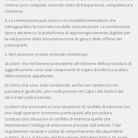
comma sono compiute secondo criteri di trasparenza, competenza e
rotazione.
4. La commissione può riunirsi con modalità telematiche che
salvaguardino la riservatezza delle comunicazioni. La commissione
opera attraverso la piattaforma di approvvigionamento digitale per
la valutazione della documentazione di gara e delle offerte dei
partecipanti.
5. Non possono essere nominati commissari:
a) coloro che nel biennio precedente all'indizione della procedura di
aggiudicazione sono stati componenti di organi di indirizzo politico
della stazione appaltante;
b) coloro che sono stati condannati, anche con sentenza non
passata in giudicato, per i reati previsti nel Capo I del Titolo II del
Libro II del codice penale;
c) coloro che si trovano in una situazione di conflitto di interessi con
uno degli operatori economici partecipanti alla procedura;
costituiscono situazioni di conflitto di interessi quelle che
determinano l'obbligo di astensione previste dall'articolo 7 del
regolamento recante il codice di comportamento dei dipendenti
pubblici, di cui al decreto del Presidente della Repubblica 16 aprile