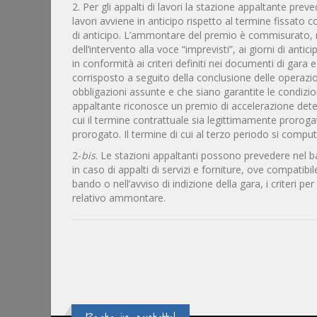
2. Per gli appalti di lavori la stazione appaltante prev
lavori avviene in anticipo rispetto al termine fissato
di anticipo. L’ammontare del premio è commisurato, n
dell’intervento alla voce “imprevisti”, ai giorni di anti
in conformità ai criteri definiti nei documenti di gara
corrisposto a seguito della conclusione delle operazio
obbligazioni assunte e che siano garantite le condizion
appaltante riconosce un premio di accelerazione deter
cui il termine contrattuale sia legittimamente prorogat
prorogato. Il termine di cui al terzo periodo si comput
2-
bis
. Le stazioni appaltanti possono prevedere nel ba
in caso di appalti di servizi e forniture, ove compatibi
bando o nell’avviso di indizione della gara, i criteri 
relativo ammontare.