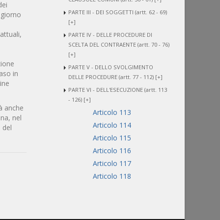
dei
PARTE III - DEI SOGGETTI (artt. 62 - 69)
 giorno
[+]
attuali,
PARTE IV - DELLE PROCEDURE DI
SCELTA DEL CONTRAENTE (artt. 70 - 76)
[+]
zione
PARTE V - DELLO SVOLGIMENTO
aso in
DELLE PROCEDURE (artt. 77 - 112) [+]
mine
PARTE VI - DELL'ESECUZIONE (artt. 113
- 126) [+]
tà anche
Articolo 113
ina, nel
Articolo 114
 del
Articolo 115
Articolo 116
Articolo 117
Articolo 118
Articolo 119
Articolo 120
Articolo 121