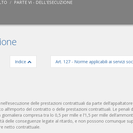
ALTO
PARTE VI - DELL'ESECUZIONE
zione
Indice
Art. 127 - Norme applicabili ai servizi soci
o nell’esecuzione delle prestazioni contrattuali da parte dell’appaltatore
to all’importo del contratto o delle prestazioni contrattuali. Le penali
giornaliera compresa tra lo 0,5 per mille e l’1,5 per mille dell’ammon
ntità delle conseguenze legate al ritardo, e non possono comunque su
e netto contrattuale.