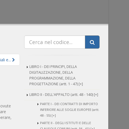
ali e...
LIBRO I - DEI PRINCIPI, DELLA
DIGITALIZZAZIONE, DELLA
PROGRAMMAZIONE, DELLA
PROGETTAZIONE (artt. 1 - 47) [+]
LIBRO II - DELL'APPALTO (artt. 48 - 140) [+]
PARTE I - DEI CONTRATTI DI IMPORTO
 dovute
INFERIORE ALLE SOGLIE EUROPEE (artt.
tare
48 - 55) [+]
perare,
PARTE II - DEGLI ISTITUTI E DELLE
CLAUSOLE COMUNI (artt. 56 - 61) [+]