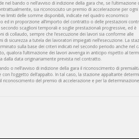
ede nel bando o nell’avviso di indizione della gara che, se l’ultimazione 
 contrattualmente, sia riconosciuto un premio di accelerazione per ogni
ei limiti delle somme disponibili, indicate nel quadro economico
cipo ed in proporzione all’importo del contratto o delle prestazioni contr
 e secondo scaglioni temporali e soglie prestazionali progressive, ed è
ni di collaudo, sempre che l’esecuzione dei lavori sia conforme alle
i di sicurezza a tutela dei lavoratori impiegati nell’esecuzione. La sta
minato sulla base dei criteri indicati nel secondo periodo anche nel c
o, qualora l’ultimazione dei lavori avvenga in anticipo rispetto al ter
a dalla data originariamente prevista nel contratto.
ndo o nell’avviso di indizione della gara il riconoscimento di premiali
le con l’oggetto dell’appalto. In tal caso, la stazione appaltante determ
per il riconoscimento del premio di accelerazione e per la determinazione