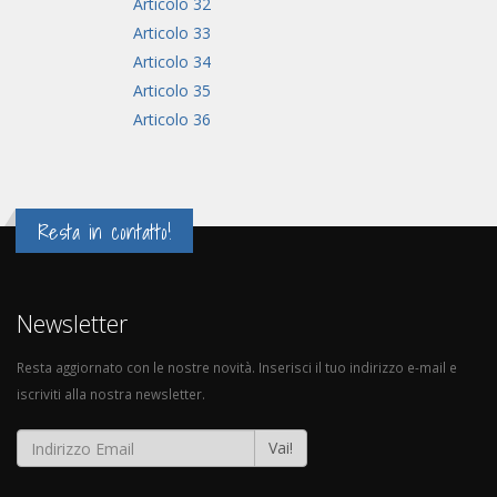
Articolo 32
Articolo 33
Articolo 34
Articolo 35
Articolo 36
PARTE III - DELLA PROGRAMMAZIONE (artt. 37 - 40) [+]
PARTE IV - DELLA PROGETTAZIONE (artt. 41 - 47) [+]
LIBRO II - DELL'APPALTO (artt. 48 - 140) [+]
Resta in contatto!
LIBRO III - DELL'APPALTO NEI SETTORI SPECIALI (artt. 141 - 173) [+]
LIBRO IV - DEL PARTENARIATO PUBBLICO-PRIVATO E DELLE
Newsletter
CONCESSIONI (artt. 174 - 197) [+]
LIBRO V - DEL CONTENZIOSO E DELL'AUTORITÀ NAZIONALE
Resta aggiornato con le nostre novità. Inserisci il tuo indirizzo e-mail e
ANTICORRUZIONE. DISPOSIZIONI FINALI E TRANSITORIE (artt. 209 - 229)
iscriviti alla nostra newsletter.
[+]
ALLEGATI
Vai!