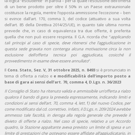
la logica “escludente” in parola – per la quale l’esclusione dell’offerta
di un bene prodotto per oltre il 50% in un Paese extraunionale
costituisce la regola, mentre l’opposta ammissione l’eccezione – ben
si evince dall’art. 170, comma 3, del codice (attuativo a sua volta
dell’art. 85 della Direttiva 2014/25/UE), in quanto tale ultima norma
prevede che, in caso di equivalenza tra due offerte, è preferita
quella che non può essere respinta. Il G.A. ricorda che “
applicando
tali principi al caso di specie, deve ritenersi che l’aggiudicazione in
questa sede gravata non contenga alcuna motivazione circa la non
esclusione dell’offerta tecnica poi aggiudicata, cosicché il
provvedimento in esame deve essere annullato
”.
Il
Cons. Stato, Sez. V, 31 ottobre 2025, n. 8493
si è pronunciato in
tema di offerta a rialzo e
e modificabilità dell’importo posto a
base di gara ai sensi dell’art. 70, comma 4, D.Lgs. n. 36/2023
Il Consiglio di Stato ha ritenuto valida e ammissibile un’offerta a rialzo
qualora il bando di gara la preveda espressamente, indicando limiti e
condizioni ai sensi dell’art. 70, comma 4, lett.
f
) del nuovo Codice, per
come modificato dal cd. correttivo. Infatti, il D.Lgs. n. 209/2024 avrebbe
ammesso tale facoltà, in deroga alla regola generale che prevede il
divieto di offerte a rialzo. Nel caso di specie, relativo a un Accordo
quadro, la Stazione appaltante aveva previsto un limite di spesa e un
limite di prestazioni che potevano essere affidate all’aggiudicatario, in