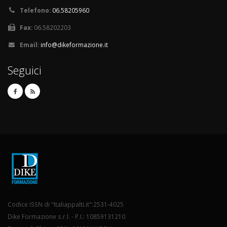
Telefono:
06.58205960
Fax:
06.58202203
Email:
info@dikeformazione.it
Seguici
Codice ISSN di "Italiappalti.it":2531-4025
Dike Formazione s.r.l. - P.I.: 10859131210