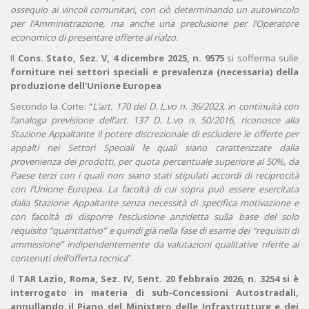
ossequio ai vincoli comunitari, con ciò determinando un autovincolo
per l’Amministrazione, ma anche una preclusione per l’Operatore
economico di presentare offerte al rialzo.
Il
Cons. Stato, Sez. V, 4 dicembre 2025, n. 9575
si sofferma sulle
forniture nei settori speciali e prevalenza (necessaria) della
produzione dell’Unione Europea
Secondo la Corte: “
L’art. 170 del D. L.vo n. 36/2023, in continuità con
l’analoga previsione dell’art. 137 D. L.vo n. 50/2016, riconosce alla
Stazione Appaltante il potere discrezionale di escludere le offerte per
appalti nei Settori Speciali le quali siano caratterizzate dalla
provenienza dei prodotti, per quota percentuale superiore al 50%, da
Paese terzi con i quali non siano stati stipulati accordi di reciprocità
con l’Unione Europea.
La facoltà di cui sopra può essere esercitata
dalla Stazione Appaltante senza necessità di specifica motivazione e
con facoltà di disporre l’esclusione anzidetta sulla base del solo
requisito “quantitativo” e quindi già nella fase di esame dei “requisiti di
ammissione” indipendentemente da valutazioni qualitative riferite ai
contenuti dell’offerta tecnica
”.
Il
TAR Lazio, Roma, Sez. IV, Sent. 20 febbraio 2026, n. 3254 si è
interrogato in materia di sub-Concessioni Autostradali,
annullando il Piano del Ministero delle Infrastrutture e dei