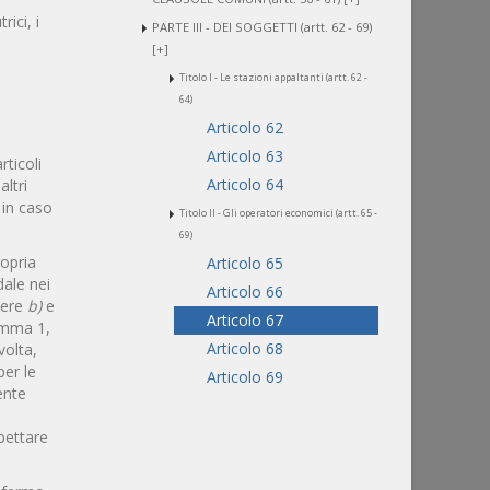
ici, i
PARTE III - DEI SOGGETTI (artt. 62 - 69)
[+]
Titolo I - Le stazioni appaltanti (artt. 62 -
64)
Articolo 62
Articolo 63
articoli
Articolo 64
altri
 in caso
Titolo II - Gli operatori economici (artt. 65 -
69)
ropria
Articolo 65
dale nei
Articolo 66
tere
b)
e
Articolo 67
omma 1,
Articolo 68
volta,
per le
Articolo 69
ente
PARTE IV - DELLE PROCEDURE DI
SCELTA DEL CONTRAENTE (artt. 70 - 76)
pettare
[+]
PARTE V - DELLO SVOLGIMENTO