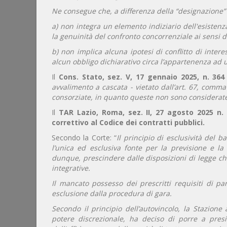
Ne consegue che, a differenza della “designazione” 
a) non integra un elemento indiziario dell'esiste
la genuinità del confronto concorrenziale ai sensi de
b) non implica alcuna ipotesi di conflitto di inter
alcun obbligo dichiarativo circa l’appartenenza ad 
Il
Cons. Stato, sez. V, 17 gennaio 2025, n. 36
avvalimento a cascata - vietato dall’art. 67, comma 
consorziate, in quanto queste non sono considerate 
Il
TAR Lazio, Roma, sez. II, 27 agosto 2025 n.
correttivo al Codice dei contratti pubblici.
Secondo la Corte: “
Il principio di esclusività del
l’unica ed esclusiva fonte per la previsione e la
dunque, prescindere dalle disposizioni di legge c
integrative.
Il mancato possesso dei prescritti requisiti di p
esclusione dalla procedura di gara.
Secondo il principio dell’autovincolo, la Stazione 
potere discrezionale, ha deciso di porre a presi