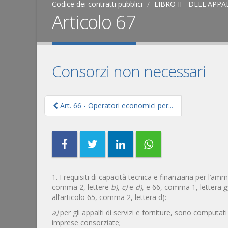
Codice dei contratti pubblici
LIBRO II - DELL'APP
Articolo 67
Consorzi non necessari
Art. 66 - Operatori economici per...
1. I requisiti di capacità tecnica e finanziaria per l’am
comma 2, lettere
b)
,
c)
e
d)
, e 66, comma 1, lettera
g
all’articolo 65, comma 2, lettera d):
a)
per gli appalti di servizi e forniture, sono comput
imprese consorziate;