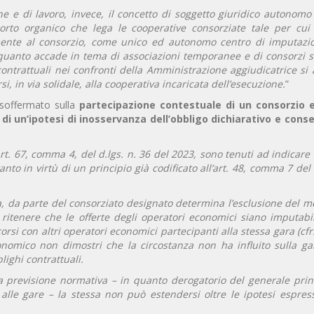
ne e di lavoro, invece, il concetto di soggetto giuridico autonom
orto organico che lega le cooperative consorziate tale per cui l’
mente al consorzio, come unico ed autonomo centro di imputazi
quanto accade in tema di associazioni temporanee e di consorzi sta
ontrattuali nei confronti della Amministrazione aggiudicatrice si
, in via solidale, alla cooperativa incaricata dell’esecuzione.
”
soffermato sulla
partecipazione contestuale di un consorzio 
 di un’ipotesi di inosservanza dell’obbligo dichiarativo e con
l’art. 67, comma 4, del d.lgs. n. 36 del 2023, sono tenuti ad indicare
anto in virtù di un principio già codificato all’art. 48, comma 7 del 
ma, da parte del consorziato designato determina l’esclusione del 
r ritenere che le offerte degli operatori economici siano imputabi
rsi con altri operatori economici partecipanti alla stessa gara (cfr.
nomico non dimostri che la circostanza non ha influito sulla ga
lighi contrattuali.
la previsione normativa – in quanto derogatorio del generale princ
alle gare – la stessa non può estendersi oltre le ipotesi espre