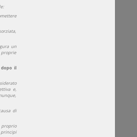
e:
omettere
sorziata,
igura un
e proprie
 dopo il
siderato
ttiva e,
omunque,
causa di
 proprio
principi