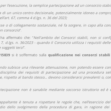
per l’esecuzione, la semplice partecipazione ad un consorzio stabil
nza di un unico centro decisionale, potenzialmente idoneo a compr
ll’art. 67, comma 4 d.lgs. n. 36 del 2023;
esse o di collegamento sostanziale, né fa sorgere, in capo alla con
un consorzio
”.
4
ha affermato che: “
Nell'ambito dei Consorzi stabili, non si conf
7, d.lgs. n. 36/2023 - quando il Consorzio utilizza i requisiti dell
soggetti terzi
”.
 15839
si è soffermato sulla
qualificazione nei consorzi stabili
 bando subisce una rilevante attenuazione, non potendo essere con
 disciplina dei requisiti di partecipazione ad una procedura sele
he, rispetto al bando stesso… devono considerarsi prevalenti o, c
artecipazione non è sanabile mediante soccorso istruttorio ed è 
appaltante è tenuta a rispettare le regole che, nell’esercizio del
dio dello svolgimento della procedura di gara, in ragione dei 