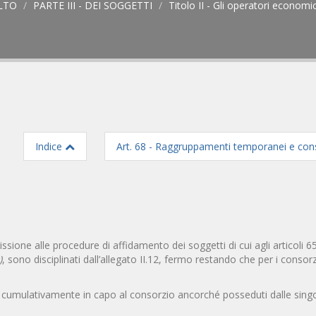
ALTO
PARTE III - DEI SOGGETTI
Titolo II - Gli operatori economic
Indice
Art. 68 - Raggruppamenti temporanei e cons
missione alle procedure di affidamento dei soggetti di cui agli articoli 65
)
, sono disciplinati dall’allegato II.12, fermo restando che per i consorzi
ati cumulativamente in capo al consorzio ancorché posseduti dalle sing