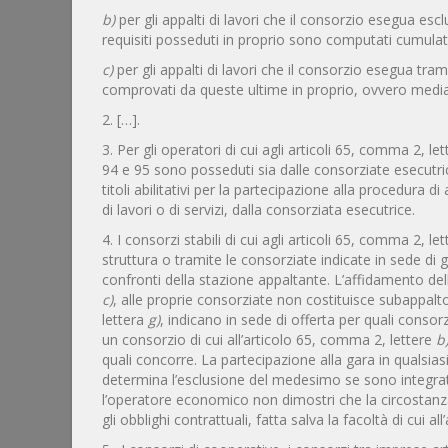
b)
per gli appalti di lavori che il consorzio esegua esc
requisiti posseduti in proprio sono computati cumulat
c)
per gli appalti di lavori che il consorzio esegua tram
comprovati da queste ultime in proprio, ovvero median
2. […].
3. Per gli operatori di cui agli articoli 65, comma 2, le
94 e 95 sono posseduti sia dalle consorziate esecutrici 
titoli abilitativi per la partecipazione alla procedura
di lavori o di servizi, dalla consorziata esecutrice.
4. I consorzi stabili di cui agli articoli 65, comma 2, le
struttura o tramite le consorziate indicate in sede di 
confronti della stazione appaltante. L’affidamento dell
c)
, alle proprie consorziate non costituisce subappalto.
lettera
g)
, indicano in sede di offerta per quali conso
un consorzio di cui all’articolo 65, comma 2, lettere
b
quali concorre. La partecipazione alla gara in qualsia
determina l’esclusione del medesimo se sono integrati 
l’operatore economico non dimostri che la circostanza 
gli obblighi contrattuali, fatta salva la facoltà di cui all