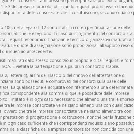
tigiane e i consorzi stabili possono partecipare alla procedura di gara
 1 e 3 del presente articolo, utilizzando requisiti propri ovvero facendo
a disponibilità delle consorziate che li costituiscono, secondo quanto 
colo 100, nell’allegato II.12 sono stabiliti i criteri per l’imputazione delle
consorziati che le eseguono. In caso di scioglimento del consorzio stab
uota i requisiti economico-finanziari e tecnico-organizzativi maturati a
ziati. Le quote di assegnazione sono proporzionali all’apporto reso d
nel quinquennio antecedente.
ti maturati dallo stesso consorzio in proprio e di tali requisiti è forni
e SOA. È vietata la partecipazione a più di un consorzio stabile.
 2, lettera d), ai fini del rilascio o del rinnovo dell'attestazione di
inanziaria sono posseduti e comprovati dai consorzi sulla base delle
ziate. La qualificazione è acquisita con riferimento a una determinata
assifica corrispondente alla somma di quelle possedute dalle imprese
mporto illimitato è in ogni caso necessario che almeno una tra le impres
he tra le imprese consorziate ve ne siano almeno una con qualificazi
ore, ovvero che tra le imprese consorziate ve ne siano almeno tre con
per prestazioni di progettazione e costruzione, nonché per la fruizione 
 in ogni caso sufficiente che i corrispondenti requisiti siano possedut
ma delle classifiche delle imprese consorziate non coincida con una 