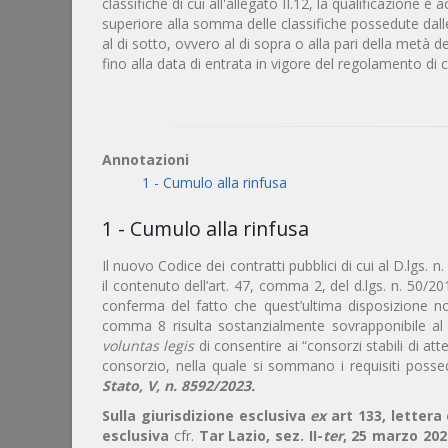
classifiche di cui all'allegato II.12, la qualificazione
superiore alla somma delle classifiche possedute dal
al di sotto, ovvero al di sopra o alla pari della metà del
fino alla data di entrata in vigore del regolamento di
Annotazioni
1 - Cumulo alla rinfusa
1 - Cumulo alla rinfusa
Il nuovo Codice dei contratti pubblici di cui al D.lgs.
il contenuto dell’art. 47, comma 2, del d.lgs. n. 50/2
conferma del fatto che quest’ultima disposizione non
comma 8 risulta sostanzialmente sovrapponibile al 
voluntas legis
di consentire ai “consorzi stabili di atte
consorzio, nella quale si sommano i requisiti possed
Stato, V
, n. 8592/2023.
Sulla giurisdizione esclusiva
ex
art 133, lettera 
esclusiva
cfr.
Tar Lazio, sez. II-
ter
, 25 marzo 202