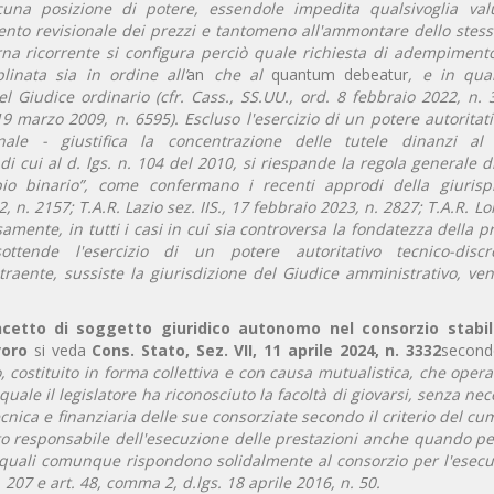
cuna posizione di potere, essendole impedita qualsivoglia val
ento revisionale dei prezzi e tantomeno all'ammontare dello stesso
erna ricorrente si configura perciò quale richiesta di adempiment
inata sia in ordine all’
an
che al
quantum debeatur
, e in qua
del Giudice ordinario (cfr. Cass., SS.UU., ord. 8 febbraio 2022, n.
 19 marzo 2009, n. 6595).
Escluso l'esercizio di un potere autoritat
nale - giustifica la concentrazione delle tutele dinanzi al
di cui al d. lgs. n. 104 del 2010, si riespande la regola generale d
ppio binario”, come confermano i recenti approdi della giuris
2, n. 2157; T.A.R. Lazio sez. IIS., 17 febbraio 2023, n. 2827; T.A.R. 
samente, in tutti i casi in cui sia controversa la fondatezza della p
ttende l'esercizio di un potere autoritativo tecnico-discre
traente, sussiste la giurisdizione del Giudice amministrativo, ve
cetto di soggetto giuridico autonomo nel consorzio stabil
avoro
si veda
Cons. Stato, Sez. VII, 11 aprile 2024, n. 3332
secondo
 costituito in forma collettiva e con causa mutualistica, che opera
uale il legislatore ha riconosciuto la facoltà di giovarsi, senza nec
tecnica e finanziaria delle sue consorziate secondo il criterio del cu
to responsabile dell'esecuzione delle prestazioni anche quando per
e quali comunque rispondono solidalmente al consorzio per l'esecu
 207 e art. 48, comma 2, d.lgs. 18 aprile 2016, n. 50.