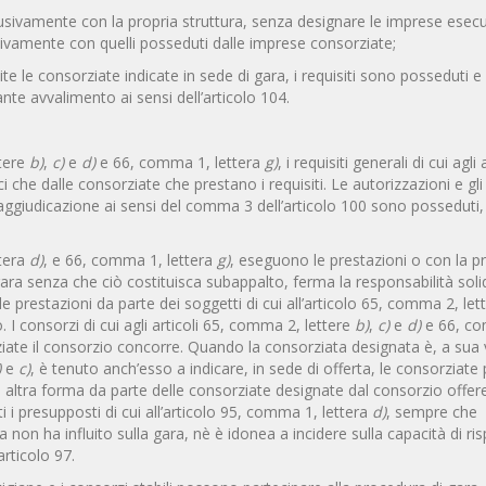
lusivamente con la propria struttura, senza designare le imprese esecutr
ivamente con quelli posseduti dalle imprese consorziate;
ite le consorziate indicate in sede di gara, i requisiti sono posseduti e
te avvalimento ai sensi dell’articolo 104.
ttere
b)
,
c)
e
d)
e 66, comma 1, lettera
g)
, i requisiti generali di cui agli 
che dalle consorziate che prestano i requisiti. Le autorizzazioni e gli 
 di aggiudicazione ai sensi del comma 3 dell’articolo 100 sono posseduti,
ttera
d)
, e 66, comma 1, lettera
g)
, eseguono le prestazioni o con la p
gara senza che ciò costituisca subappalto, ferma la responsabilità soli
e prestazioni da parte dei soggetti di cui all’articolo 65, comma 2, let
 I consorzi di cui agli articoli 65, comma 2, lettere
b)
,
c)
e
d)
e 66, c
rziate il consorzio concorre. Quando la consorziata designata è, a sua 
)
e
c)
, è tenuto anch’esso a indicare, in sede di offerta, le consorziate 
si altra forma da parte delle consorziate designate dal consorzio offer
i presupposti di cui all’articolo 95, comma 1, lettera
d)
, sempre che
non ha influito sulla gara, nè è idonea a incidere sulla capacità di ris
’articolo 97.