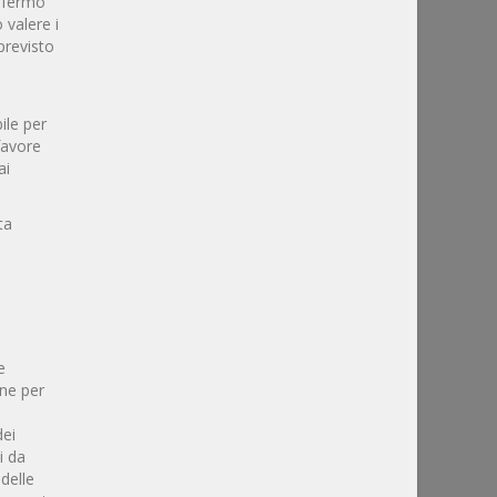
, fermo
DELLE PROCEDURE (artt. 77 - 112) [+]
 valere i
PARTE VI - DELL'ESECUZIONE (artt. 113
previsto
- 126) [+]
PARTE VII - DISPOSIZIONI PARTICOLARI
PER ALCUNI CONTRATTI DEI SETTORI
ile per
ORDINARI (artt. 127 - 140) [+]
 favore
ai
LIBRO III - DELL'APPALTO NEI SETTORI
SPECIALI (artt. 141 - 173) [+]
ta
LIBRO IV - DEL PARTENARIATO PUBBLICO-
PRIVATO E DELLE CONCESSIONI (artt. 174
- 197) [+]
LIBRO V - DEL CONTENZIOSO E
DELL'AUTORITÀ NAZIONALE
ANTICORRUZIONE. DISPOSIZIONI FINALI E
e
TRANSITORIE (artt. 209 - 229) [+]
one per
ALLEGATI
dei
i da
delle