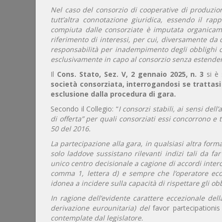
Nel caso del consorzio di cooperative di produzio
tutt’altra connotazione giuridica, essendo il rapp
compiuta dalle consorziate è imputata organica
riferimento di interessi, per cui, diversamente da 
responsabilità per inadempimento degli obblighi c
esclusivamente in capo al consorzio senza estendersi
Il
Cons. Stato, Sez. V, 2 gennaio 2025, n. 3
si è 
società consorziata, interrogandosi se trattasi
esclusione dalla procedura di gara.
Secondo il Collegio: “
I consorzi stabili, ai sensi del
di offerta” per quali consorziati essi concorrono e t
50 del 2016.
La partecipazione alla gara, in qualsiasi altra for
solo laddove sussistano rilevanti indizi tali da fa
unico centro decisionale a cagione di accordi interco
comma 1, lettera d) e sempre che l’operatore eco
idonea a incidere sulla capacità di rispettare gli obb
In ragione dell’evidente carattere eccezionale del
derivazione eurounitaria) del
favor partecipationis
contemplate dal legislatore.