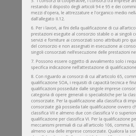
5. I consorzi di cooperative, i consorzi tra imprese ar
restando il disposto degli articoli 94 e 95 e dei commi
mezzi d'opera, le attrezzature e l'organico medio nell
dall'allegato II.12.
6. Per i lavori, ai fini della qualificazione di cui all’arti
prestazioni eseguite al consorzio stabile o ai singoli 
servizi e forniture ai consorziati sono attribuiti pro q
del consorzio e non assegnati in esecuzione ai consor
singoli consorziati nell’esecuzione delle prestazioni 
7. Possono essere oggetto di avvalimento solo i requisi
specifica indicazione nell’attestazione di qualificazion
8. Con riguardo ai consorzi di cui all'articolo 65, comma
qualificazione SOA, i requisiti di capacità tecnica e f
qualificazioni possedute dalle singole imprese consor
categoria di opere generali o specialistiche per la cl
consorziate. Per la qualificazione alla classifica di i
consorziate già possieda tale qualificazione ovvero c
classifica VII e almeno due con classifica V o superi
qualificazione per classifica VI. Per la qualificazione 
meccanismi premiali di cui all'articolo 106, comma 8, è
almeno una delle imprese consorziate. Qualora la som