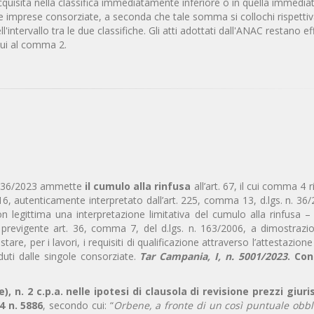
 è acquisita nella classifica immediatamente inferiore o in quella immed
le imprese consorziate, a seconda che tale somma si collochi rispett
l'intervallo tra le due classifiche. Gli atti adottati dall'ANAC restano ef
 cui al comma 2.
 n. 36/2023 ammette
il cumulo alla rinfusa
all’art. 67, il cui comma 4 
016, autenticamente interpretato dall’art. 225, comma 13, d.lgs. n. 36
 legittima una interpretazione limitativa del cumulo alla rinfusa – 
previgente art. 36, comma 7, del d.lgs. n. 163/2006, a dimostrazio
stare, per i lavori, i requisiti di qualificazione attraverso l’attestazion
uti dalle singole consorziate.
Tar Campania, I, n. 5001/2023
. Co
e), n. 2 c.p.a. nelle ipotesi di clausola di revisione prezzi giuri
4 n. 5886
, secondo cui: “
Orbene, a fronte di un così puntuale obbl