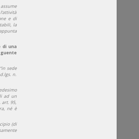
o assume
attività
one e di
bili, la
 appunta
e di una
seguente
 “in sede
d.lgs. n.
medesimo
li ad un
 art. 95,
ra, né è
ipio (di
ssamente