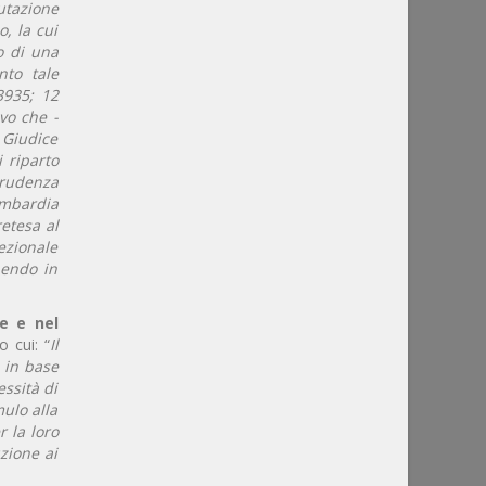
utazione
, la cui
o di una
nto tale
 3935; 12
ivo che -
 Giudice
i riparto
prudenza
Lombardia
retesa al
zionale
nendo in
e e nel
 cui: “
Il
 in base
essità di
mulo alla
 la loro
zione ai