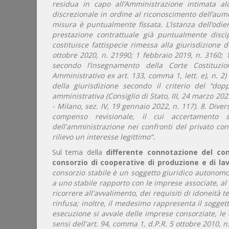
residua in capo all’Amministrazione intimata al
discrezionale in ordine al riconoscimento dell’aum
misura è puntualmente fissata.
L’istanza dell’odi
prestazione contrattuale già puntualmente discipl
costituisce fattispecie rimessa alla giurisdizione 
ottobre 2020, n. 21990; 1 febbraio 2019, n. 3160;
secondo l’insegnamento della Corte Costituzio
Amministrativo ex art. 133, comma 1, lett. e), n. 2) 
della giurisdizione secondo il criterio del “do
amministrativa (Consiglio di Stato, III, 24 marzo 202
- Milano, sez. IV, 19 gennaio 2022, n. 117).
8. Diver
compenso revisionale, il cui accertamento so
dell'amministrazione nei confronti del privato con
rilievo un interesse legittimo”.
Sul tema della
differente connotazione del con
consorzio di cooperative di produzione e di l
consorzio stabile è un soggetto giuridico autonomo,
a uno stabile rapporto con le imprese associate, al q
ricorrere all'avvalimento, dei requisiti di idoneità 
rinfusa; inoltre, il medesimo rappresenta il sogget
esecuzione si avvale delle imprese consorziate, l
sensi dell'art. 94, comma 1, d.P.R. 5 ottobre 2010, n.