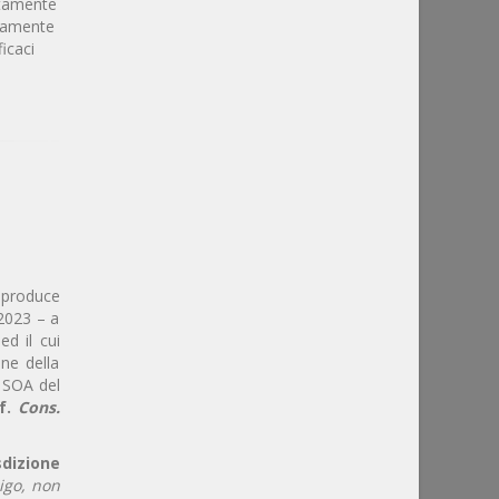
iatamente
ivamente
ficaci
riproduce
/2023 – a
ed il cui
ne della
e SOA del
nf.
Cons.
sdizione
igo, non