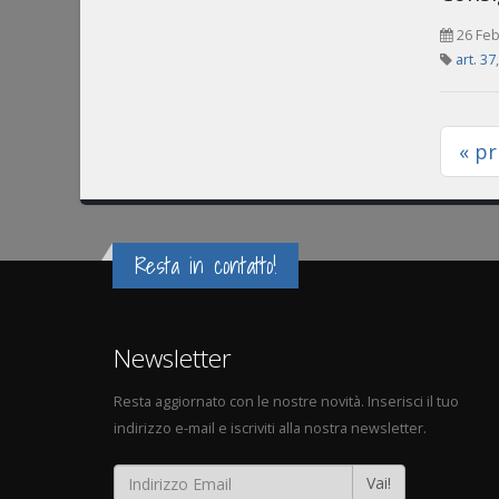
26 Feb
art. 37
« p
Resta in contatto!
Newsletter
Resta aggiornato con le nostre novità. Inserisci il tuo
indirizzo e-mail e iscriviti alla nostra newsletter.
Vai!