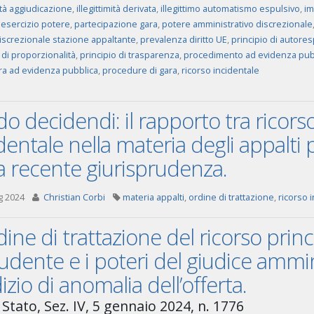
mità aggiudicazione
,
illegittimità derivata
,
illegittimo automatismo espulsivo
,
im
esercizio potere
,
partecipazione gara
,
potere amministrativo discrezionale
iscrezionale stazione appaltante
,
prevalenza diritto UE
,
principio di autores
 di proporzionalità
,
principio di trasparenza
,
procedimento ad evidenza pub
a ad evidenza pubblica
,
procedure di gara
,
ricorso incidentale
do decidendi: il rapporto tra ricors
dentale nella materia degli appalti p
a recente giurisprudenza.
g 2024
Christian Corbi
materia appalti
,
ordine di trattazione
,
ricorso 
dine di trattazione del ricorso prin
udente e i poteri del giudice ammini
izio di anomalia dell’offerta.
Stato, Sez. IV, 5 gennaio 2024, n. 1776