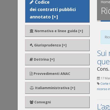
Codice
Hom
Ri
dei contratti pubblici
annotato [+]
Normativa e linee guida [+]
Ric
Giurisprudenza [+]
Sui 
que
Dottrina [+]
Cons.
Provvedimenti ANAC
17 Ma
Corte 
Italiamministrativa [+]
ricorso i
Convegni
L’a