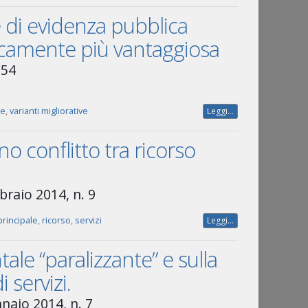
e di evidenza pubblica
micamente più vantaggiosa
054
le
,
varianti migliorative
Leggi...
no conflitto tra ricorso
braio 2014, n. 9
principale
,
ricorso
,
servizi
Leggi...
tale “paralizzante” e sulla
 servizi.
naio 2014, n. 7