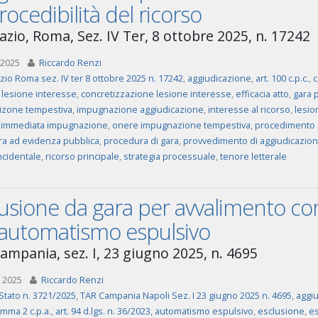
ocedibilità del ricorso
azio, Roma, Sez. IV Ter, 8 ottobre 2025, n. 17242
 2025
Riccardo Renzi
zio Roma sez. IV ter 8 ottobre 2025 n. 17242
,
aggiudicazione
,
art. 100 c.p.c.
,
c
 lesione interesse
,
concretizzazione lesione interesse
,
efficacia atto
,
gara 
izone tempestiva
,
impugnazione aggiudicazione
,
interesse al ricorso
,
lesio
 immediata impugnazione
,
onere impugnazione tempestiva
,
procedimento 
a ad evidenza pubblica
,
procedura di gara
,
provvedimento di aggiudicazio
ncidentale
,
ricorso principale
,
strategia processuale
,
tenore letterale
usione da gara per avvalimento con
l’automatismo espulsivo
ampania, sez. I, 23 giugno 2025, n. 4695
 2025
Riccardo Renzi
Stato n. 3721/2025
,
TAR Campania Napoli Sez. I 23 giugno 2025 n. 4695
,
aggiu
omma 2 c.p.a.
,
art. 94 d.lgs. n. 36/2023
,
automatismo espulsivo
,
esclusione
,
es