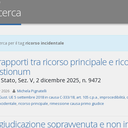
e
cerca
erca per il tag
ricorso incidentale
rapporti tra ricorso principale e ric
stionum
 Stato, Sez. V, 2 dicembre 2025, n. 9472
r 2026
Michela Pignatelli
Gust. UE 5 settembre 2018 in causa C-333/18
,
art. 105 c.p.a.
,
improcedibilità
,
ncidentale
,
ricorso principale
,
rimessione causa primo giudice
ggiudicazione sopravvenuta e non 