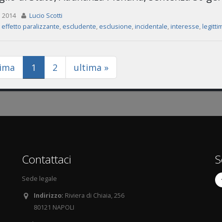
 2014
Lucio Scotti
,
effetto paralizzante
,
escludente
,
esclusione
,
incidentale
,
interesse
,
legitt
(current)
rima
1
2
ultima »
Contattaci
S
Sede legale
Indirizzo:
Riviera di Chiaia, 256
80121 NAPOLI