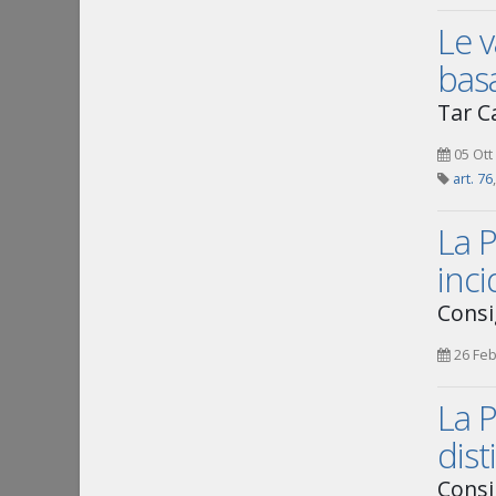
Le v
basa
Tar C
05 Ott
art. 76
La P
inci
Consi
26 Feb
La P
dist
Consi