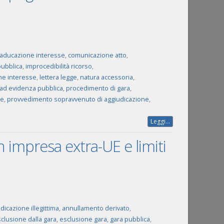
aducazione interesse
,
comunicazione atto
,
pubblica
,
improcedibilità ricorso
,
ne interesse
,
lettera legge
,
natura accessoria
,
ad evidenza pubblica
,
procedimento di gara
,
ne
,
provvedimento sopravvenuto di aggiudicazione
,
Leggi...
 impresa extra-UE e limiti
dicazione illegittima
,
annullamento derivato
,
clusione dalla gara
,
esclusione gara
,
gara pubblica
,