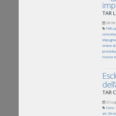
impr
TAR L
28 Ott
TAR La
concreta
impugna
onere di
procedur
ricorso i
Escl
del
TAR C
23 Lug
Cons. 
art. 34 c