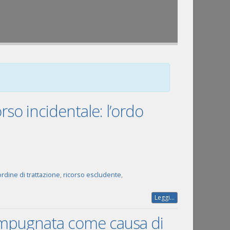
orso incidentale: l’ordo
ordine di trattazione
,
ricorso escludente
,
Leggi...
impugnata come causa di