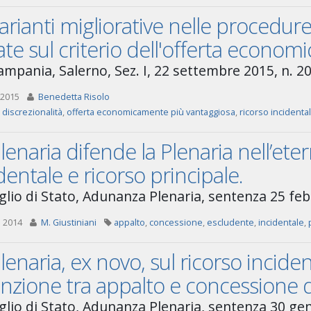
arianti migliorative nelle procedur
te sul criterio dell'offerta econo
ampania, Salerno, Sez. I, 22 settembre 2015, n. 2
 2015
Benedetta Risolo
,
discrezionalità
,
offerta economicamente più vantaggiosa
,
ricorso incidenta
lenaria difende la Plenaria nell’eter
dentale e ricorso principale.
glio di Stato, Adunanza Plenaria, sentenza 25 feb
 2014
M. Giustiniani
appalto
,
concessione
,
escludente
,
incidentale
,
lenaria, ex novo, sul ricorso inciden
inzione tra appalto e concessione di
glio di Stato, Adunanza Plenaria, sentenza 30 gen