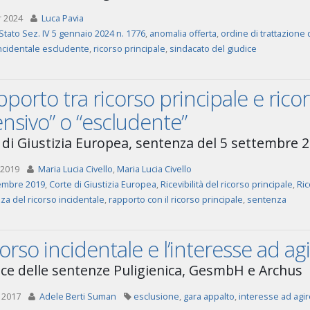
r 2024
Luca Pavia
Stato Sez. IV 5 gennaio 2024 n. 1776
,
anomalia offerta
,
ordine di trattazione d
incidentale escludente
,
ricorso principale
,
sindacato del giudice
apporto tra ricorso principale e rico
ensivo” o “escludente”
 di Giustizia Europea, sentenza del 5 settembre 
 2019
Maria Lucia Civello
,
Maria Lucia Civello
embre 2019
,
Corte di Giustizia Europea
,
Ricevibilità del ricorso principale
,
Ric
za del ricorso incidentale
,
rapporto con il ricorso principale
,
sentenza
icorso incidentale e l’interesse ad ag
luce delle sentenze Puligienica, GesmbH e Archus
 2017
Adele Berti Suman
esclusione
,
gara appalto
,
interesse ad agir