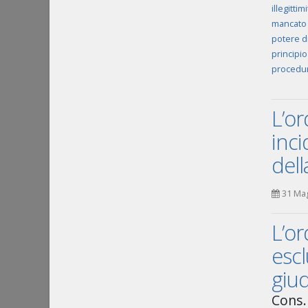
illegitti
mancato 
potere d
principio
procedur
L’or
inci
dell
31 Ma
L’or
escl
giud
Cons. 