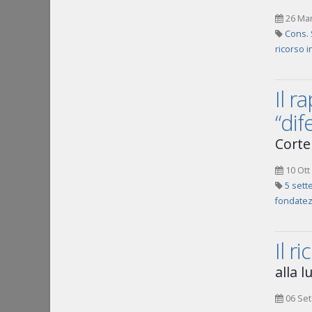
26 Ma
Cons. 
ricorso 
Il r
“dif
Corte
10 Ott
5 sett
fondatez
Il r
alla 
06 Set