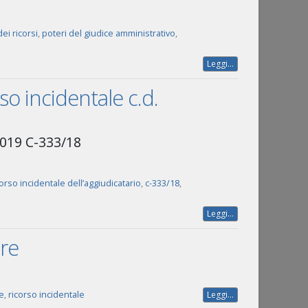
ei ricorsi
,
poteri del giudice amministrativo
,
Leggi...
rso incidentale c.d.
2019 C-333/18
orso incidentale dell’aggiudicatario
,
c-333/18
,
Leggi...
ire
e
,
ricorso incidentale
Leggi...