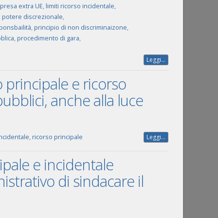
presa extra UE
,
limiti ricorso incidentale
,
,
potere discrezionale
,
ponsbailità
,
principio di non discriminaizone
,
blica
,
procedimento di gara
,
Leggi...
o principale e ricorso
ubblici, anche alla luce
incidentale
,
ricorso principale
Leggi...
cipale e incidentale
strativo di sindacare il