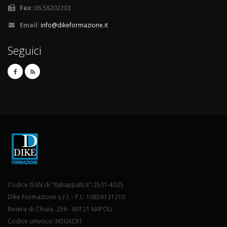
Fax:
06.58202203
Email:
info@dikeformazione.it
Seguici
Codice ISSN di "Italiappalti.it":2531-4025
Dike Formazione s.r.l. - P.I.: 10859131210
Riviera di Chiaia, 256 - 80121 NAPOLI
Codice univoco: M5UXCR1