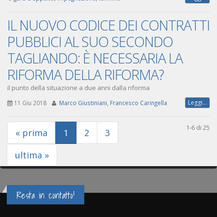
IL NUOVO CODICE DEI CONTRATTI
PUBBLICI AL SUO SECONDO
TAGLIANDO: È NECESSARIA LA
RIFORMA DELLA RIFORMA?
il punto della situazione a due anni dalla riforma
Leggi...
11 Giu 2018
Marco Giustiniani
,
Francesco Caringella
1-6 di 25
(current)
« prima
1
2
3
ultima »
Resta in contatto!