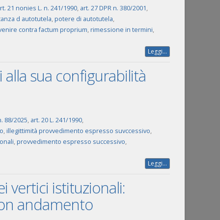
rt. 21 nonies L. n. 241/1990
,
art. 27 DPR n. 380/2001
,
tanza d autotutela
,
potere di autotutela
,
venire contra factum proprium
,
rimessione in termini
,
Leggi...
 alla sua configurabilità
n. 88/2025
,
art. 20 L. 241/1990
,
so
,
illegittimità provvedimento espresso suvccessivo
,
ionali
,
provvedimento espresso successivo
,
Leggi...
vertici istituzionali:
 buon andamento