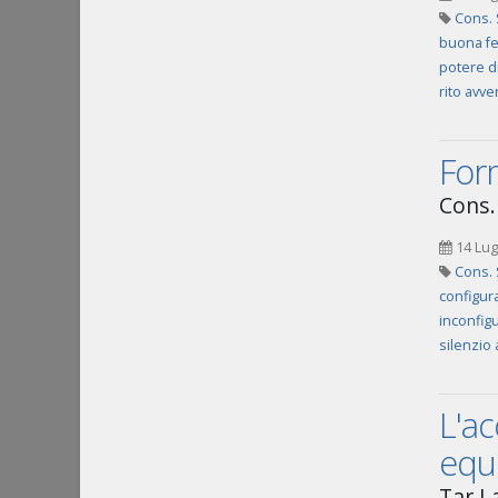
Cons. 
buona f
potere d
rito avve
Form
Cons. 
14 Lug
Cons. 
configura
inconfigu
silenzio
L'ac
equi
Tar L