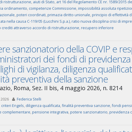
i ristrutturazione
,
aiuti di Stato
,
art 16 del Regolamento CE nr. 1589/2015 del
ia ordinamento
,
competenze Commissione
,
impossibilità assoluta ripetizi
azionale
,
poteri coordinati
,
primazia diritto unionale
,
principio di effettività d
ta nella causa C-119/05 (Lucchini S.p.a.)
,
ratio nuova disciplina crisi di impr
crediti attraverso accordo di ristrutturazione
,
recupero inferiore
re sanzionatorio della COVIP e res
nistratori dei fondi di previdenza
ighi di vigilanza, diligenza qualifica
lità preventiva della sanzione
azio, Roma, Sez. II bis, 4 maggio 2026, n. 8214
 2026
Federica Stelli
,
criteri Engels
,
diligenza qualificata
,
finalità preventiva sanzione
,
fondi pens
e complementare
,
pensione integrativa
,
potere sanzionatorio
,
previdenza 