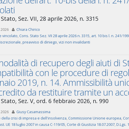
azione dell'art. 10-bis della l. n. 
olati
Stato, Sez. VII, 28 aprile 2026, n. 3315
 2026
Chiara Chirico
e vincolato
,
Cons. Stato Sez. VII 28 aprile 2026 n. 3315
,
art. 10 bis l. n. 241/19
iscrezionale
,
preavviso di diniego
,
vizi non invalidanti
odalità di recupero degli aiuti di Sta
atibilità con le procedure di rego
aio 2019, n. 14. Ammissibilità uni
credito da restituire tramite un acc
Stato, Sez. V, ord. 6 febbraio 2026, n. 990
 2026
Giusy Casamassima
 della crisi di impresa e dell'insolvenza
,
Commissione Unione europea
,
Con
st. UE 18 luglio 2007 in causa C-119/05
,
Corte di Giustizia 18.07.2007
,
D.Lgs. 