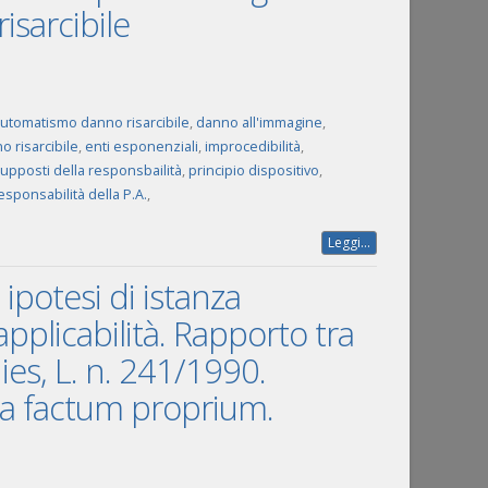
sarcibile
utomatismo danno risarcibile
,
danno all'immagine
,
o risarcibile
,
enti esponenziali
,
improcedibilità
,
upposti della responsbailità
,
principio dispositivo
,
esponsabilità della P.A.
,
Leggi...
 ipotesi di istanza
napplicabilità. Rapporto tra
ies, L. n. 241/1990.
ra factum proprium.