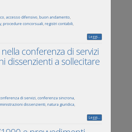
ico
,
accesso difensivo
,
buon andamento
,
y
,
procedure concorsuali
,
registri contabili
,
Leggi...
 nella conferenza di servizi
i dissenzienti a sollecitare
conferenza di servizi
,
conferenza sincrona
,
ministrazioni dissenzienti
,
natura giuridica
,
Leggi...