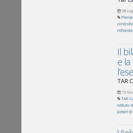
08 Lug
Plenar
controllo
richiest
Il b
e la
l’es
TAR C
15 Giu
TAR Ca
istituto 
poteri di