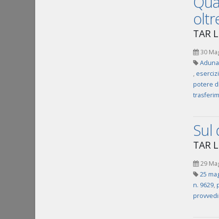
Quan
oltr
TAR L
30 Ma
Adunan
,
esercizi
potere d
trasferim
Sul 
TAR L
29 Ma
25 mag
n. 9629
,
provvedi