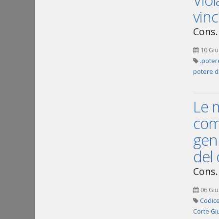
Viol
vinc
Cons. 
10 Giu
.poter
potere d
Le m
comp
genn
del 
Cons. 
06 Giu
Codice
Corte Giu