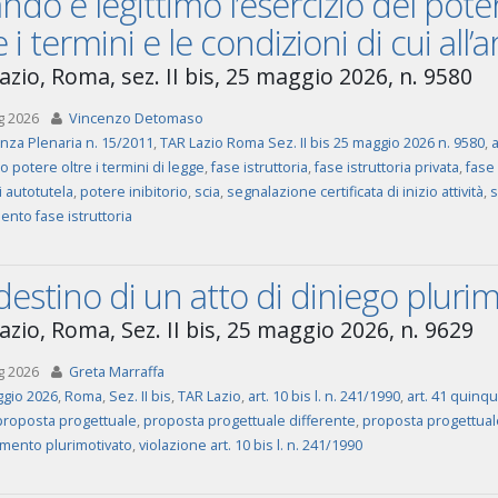
do è legittimo l’esercizio del poter
e i termini e le condizioni di cui all’
azio, Roma, sez. II bis, 25 maggio 2026, n. 9580
g 2026
Vincenzo Detomaso
za Plenaria n. 15/2011
,
TAR Lazio Roma Sez. II bis 25 maggio 2026 n. 9580
,
a
o potere oltre i termini di legge
,
fase istruttoria
,
fase istruttoria privata
,
fase 
i autotutela
,
potere inibitorio
,
scia
,
segnalazione certificata di inizio attività
,
s
ento fase istruttoria
destino di un atto di diniego pluri
azio, Roma, Sez. II bis, 25 maggio 2026, n. 9629
g 2026
Greta Marraffa
gio 2026
,
Roma
,
Sez. II bis
,
TAR Lazio
,
art. 10 bis l. n. 241/1990
,
art. 41 quinqu
proposta progettuale
,
proposta progettuale differente
,
proposta progettual
mento plurimotivato
,
violazione art. 10 bis l. n. 241/1990