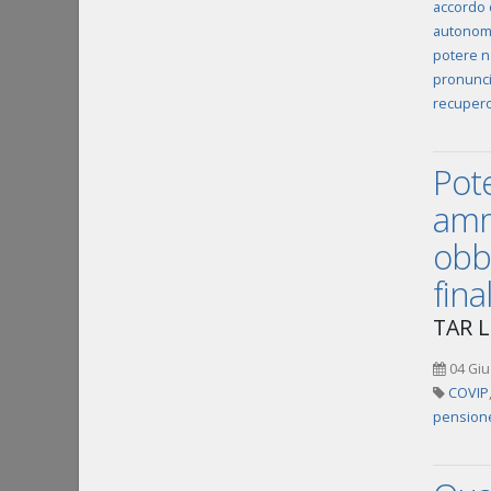
accordo d
autonom
potere n
pronuncia
recupero 
Pote
ammi
obbl
fina
TAR L
04 Giu
COVIP
pension