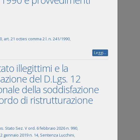
241/1990 e provvedimenti
90
,
art. 21 octies comma 2 l. n. 241/1990
,
Leggi...
to illegittimi e la
lazione del D.Lgs. 12
onale della soddisfazione
ordo di ristrutturazione
s. Stato Sez. V ord. 6 febbraio 2026 n. 990
,
12 gennaio 2019 n. 14
,
Sentenza Lucchini
,