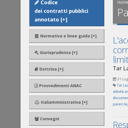
Codice
Hom
Pa
dei contratti pubblici
annotato [+]
Normativa e linee guida [+]
L'ac
corr
Giurisprudenza [+]
limi
Tar La
Dottrina [+]
31 Lug
Provvedimenti ANAC
Tar La
attività 
documen
Italiamministrativa [+]
pareri le
Convegni
Resp