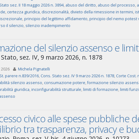
Stato sez. II 18 maggio 2026 n. 3894
,
abuso del diritto
,
abuso del processo
,
a
ede
,
certezza giuridica
,
discrezionalità
,
divieto della rimessione in termini
,
is
iscrezionale
,
principio del legittimo affidamento
,
principio del nemo potest 
rso il silenzio
,
silenzio inadempimento
azione del silenzio assenso e limiti
Stato, sez. IV, 9 marzo 2026, n. 1878
 2026
Michela Pignatelli
St. parere n.839/2016
,
Cons. Stato sez. IV 9 marzo 2026 n. 1878
,
Corte Cost. 
bilità silenzio assenso
,
consumazione potere
,
formazione silenzio assen
rabilità giuridica
,
inconfigurabilità strutturale
,
limiti di formazione
,
limiti funz
 assenso
cesso civico alle spese pubbliche dei 
librio tra trasparenza, privacy e
azio, Roma, sez. V-bis, 4 giugno 2026, n. 10273