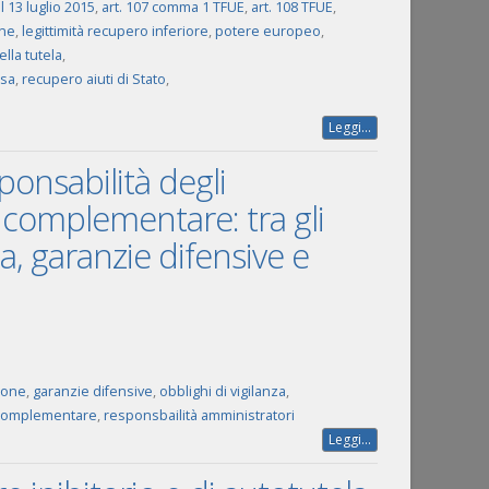
 13 luglio 2015
,
art. 107 comma 1 TFUE
,
art. 108 TFUE
,
one
,
legittimità recupero inferiore
,
potere europeo
,
ella tutela
,
esa
,
recupero aiuti di Stato
,
Leggi...
ponsabilità degli
 complementare: tra gli
ta, garanzie difensive e
ione
,
garanzie difensive
,
obblighi di vigilanza
,
complementare
,
responsbailità amministratori
Leggi...