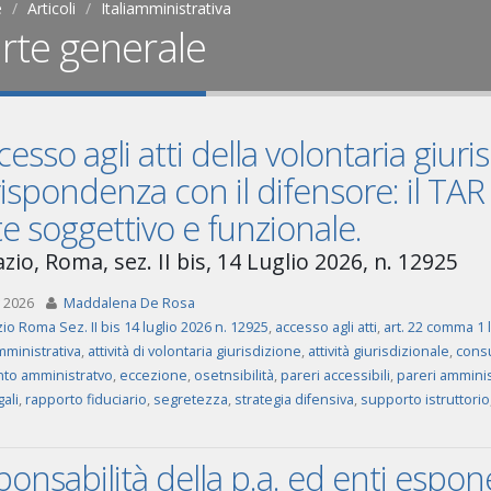
e
Articoli
Italiamministrativa
rte generale
cesso agli atti della volontaria giuri
ispondenza con il difensore: il TAR
te soggettivo e funzionale.
zio, Roma, sez. II bis, 14 Luglio 2026, n. 12925
 2026
Maddalena De Rosa
zio Roma Sez. II bis 14 luglio 2026 n. 12925
,
accesso agli atti
,
art. 22 comma 1 l
amministrativa
,
attività di volontaria giurisdizione
,
attività giurisdizionale
,
consu
to amministratvo
,
eccezione
,
osetnsibilità
,
pareri accessibili
,
pareri amminist
gali
,
rapporto fiduciario
,
segretezza
,
strategia difensiva
,
supporto istruttorio
onsabilità della p.a. ed enti esponen