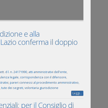
sdizione e alla
 Lazio conferma il doppio
ett. d l. n. 24171990
,
atti amministrativi dell'ente
,
lenza legale
,
corrispondenza con il difensore
,
rativi
,
pareri connessi al procedimento amministrativo
,
,
tute dei segreti
,
volontaria giurisdizione
Leggi...
ziali: per il Consiglio di