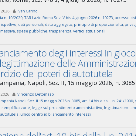
 2026
Ivan Carino
ia n. 10/2020
,
TAR Lazio Roma Sez. V bis 4 giugno 2026 n. 10273
,
accesso civ
 ispettivo
,
dati personali
,
dato aggregato
,
principio di proporzionalità
,
privac
a massiva
,
spese pubbliche
,
trasparenza
,
vertici istituzionali
ilanciamento degli interessi in gioco
 legittimazione delle Amministrazion
ercizio dei poteri di autotutela
ampania, Napoli, Sez. II, 15 maggio 2026, n. 3085
 2026
Vincenzo Detomaso
mpania Napoli Sez. II 15 maggio 2026 n. 3085
,
art. 14 bis e ss L. n. 241/1990
,
di semplificaizone
,
legge sul procedimento amministartivo
,
legittimazione am
 autotutela
,
unico centro id bilanciamento interessi