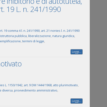
e inibitorio e di autotutela,
art. 19 L. n. 241/1990
rt. 19 comma 4 l. n. 241/1990
,
art. 21 nonies l. n. 241/1990
istruttoria pubblica
,
liberalizzazione
,
natura giuridica
,
emplificazione
,
termini di legge
,
Leggi...
motivato
ies L. 1150/1942
,
art. 9 DM 1444/1968
,
atto plurimotivato
,
e diversa
,
provvedimento amministrativo
,
Leggi...