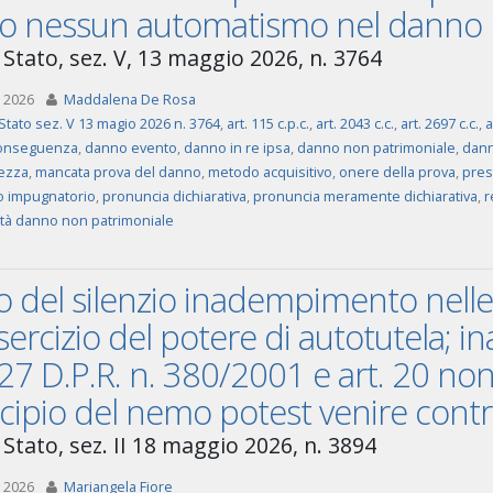
to nessun automatismo nel danno ri
 Stato, sez. V, 13 maggio 2026, n. 3764
 2026
Maddalena De Rosa
Stato sez. V 13 magio 2026 n. 3764
,
art. 115 c.p.c.
,
art. 2043 c.c.
,
art. 2697 c.c.
,
a
onseguenza
,
danno evento
,
danno in re ipsa
,
danno non patrimoniale
,
dann
ezza
,
mancata prova del danno
,
metodo acquisitivo
,
onere della prova
,
pres
 impugnatorio
,
pronuncia dichiarativa
,
pronuncia meramente dichiarativa
,
r
lità danno non patrimoniale
ito del silenzio inadempimento nelle
esercizio del potere di autotutela; i
 27 D.P.R. n. 380/2001 e art. 20 non
ncipio del nemo potest venire cont
 Stato, sez. II 18 maggio 2026, n. 3894
 2026
Mariangela Fiore