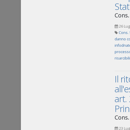
Sta
Cons.
26 Lug
Cons. 
danno c
infodnat
processo
risarcibi
Il r
all'
art.
Pri
Cons.
23 Lug