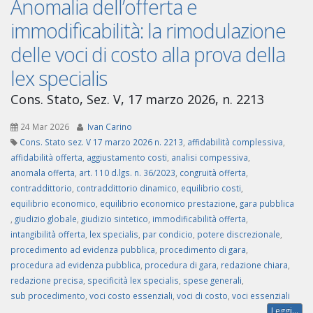
Anomalia dell’offerta e
immodificabilità: la rimodulazione
delle voci di costo alla prova della
lex specialis
Cons. Stato, Sez. V, 17 marzo 2026, n. 2213
24 Mar 2026
Ivan Carino
Cons. Stato sez. V 17 marzo 2026 n. 2213
,
affidabilità complessiva
,
affidabilità offerta
,
aggiustamento costi
,
analisi compessiva
,
anomala offerta
,
art. 110 d.lgs. n. 36/2023
,
congruità offerta
,
contraddittorio
,
contraddittorio dinamico
,
equilibrio costi
,
equilibrio economico
,
equilibrio economico prestazione
,
gara pubblica
,
giudizio globale
,
giudizio sintetico
,
immodificabilità offerta
,
intangibilità offerta
,
lex specialis
,
par condicio
,
potere discrezionale
,
procedimento ad evidenza pubblica
,
procedimento di gara
,
procedura ad evidenza pubblica
,
procedura di gara
,
redazione chiara
,
redazione precisa
,
specificità lex specialis
,
spese generali
,
sub procedimento
,
voci costo essenziali
,
voci di costo
,
voci essenziali
Leggi...