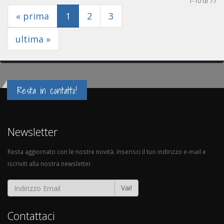
1-10 di 77
(current)
« prima
1
2
3
ultima »
Resta in contatto!
Newsletter
Resta aggiornato con le nostre novità. Inserisci il tuo indirizzo e-mail e
iscriviti alla nostra newsletter.
Vai!
Contattaci