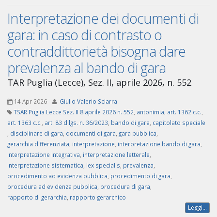
Interpretazione dei documenti di
gara: in caso di contrasto o
contraddittorietà bisogna dare
prevalenza al bando di gara
TAR Puglia (Lecce), Sez. II, aprile 2026, n. 552
14 Apr 2026
Giulio Valerio Sciarra
TSAR Puglia Lecce Sez. II 8 aprile 2026 n. 552
,
antonimia
,
art. 1362 c.c.
,
art. 1363 c.c.
,
art. 83 d.lgs. n. 36/2023
,
bando di gara
,
capitolato speciale
,
disciplinare di gara
,
documenti di gara
,
gara pubblica
,
gerarchia differenziata
,
interpretazione
,
interpretazione bando di gara
,
interpretazione integrativa
,
interpretazione letterale
,
interpretazione sistematica
,
lex specialis
,
prevalenza
,
procedimento ad evidenza pubblica
,
procedimento di gara
,
procedura ad evidenza pubblica
,
procedura di gara
,
rapporto di gerarchia
,
rapporto gerarchico
Leggi...