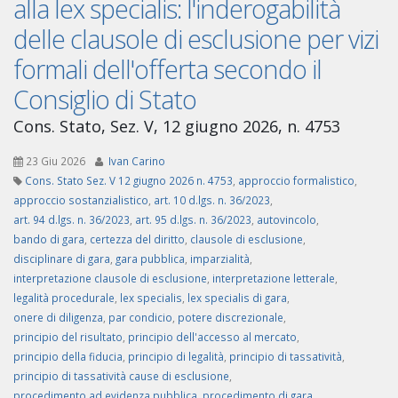
alla lex specialis: l'inderogabilità
delle clausole di esclusione per vizi
formali dell'offerta secondo il
Consiglio di Stato
Cons. Stato, Sez. V, 12 giugno 2026, n. 4753
23 Giu 2026
Ivan Carino
Cons. Stato Sez. V 12 giugno 2026 n. 4753
,
approccio formalistico
,
approccio sostanzialistico
,
art. 10 d.lgs. n. 36/2023
,
art. 94 d.lgs. n. 36/2023
,
art. 95 d.lgs. n. 36/2023
,
autovincolo
,
bando di gara
,
certezza del diritto
,
clausole di esclusione
,
disciplinare di gara
,
gara pubblica
,
imparzialità
,
interpretazione clausole di esclusione
,
interpretazione letterale
,
legalità procedurale
,
lex specialis
,
lex specialis di gara
,
onere di diligenza
,
par condicio
,
potere discrezionale
,
principio del risultato
,
principio dell'accesso al mercato
,
principio della fiducia
,
principio di legalità
,
principio di tassatività
,
principio di tassatività cause di esclusione
,
procedimento ad evidenza pubblica
,
procedimento di gara
,