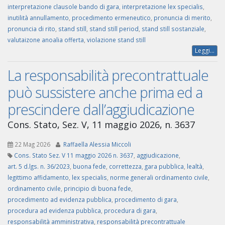
interpretazione clausole bando di gara
,
interpretazione lex specialis
,
inutilità annullamento
,
procedimento ermeneutico
,
pronuncia di merito
,
pronuncia di rito
,
stand still
,
stand still period
,
stand still sostanziale
,
valutaizone anoalia offerta
,
violazione stand still
Leggi...
La responsabilità precontrattuale
può sussistere anche prima ed a
prescindere dall’aggiudicazione
Cons. Stato, Sez. V, 11 maggio 2026, n. 3637
22 Mag 2026
Raffaella Alessia Miccoli
Cons. Stato Sez. V 11 maggio 2026 n. 3637
,
aggiudicazione
,
art. 5 d.lgs. n. 36/2023
,
buona fede
,
correttezza
,
gara pubblica
,
lealtà
,
legittimo affidamento
,
lex specialis
,
norme generali ordinamento civile
,
ordinamento civile
,
principio di buona fede
,
procedimento ad evidenza pubblica
,
procedimento di gara
,
procedura ad evidenza pubblica
,
procedura di gara
,
responsabilità amministrativa
,
responsabilità precontrattuale