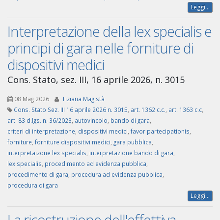
Leggi...
Interpretazione della lex specialis e
principi di gara nelle forniture di
dispositivi medici
Cons. Stato, sez. III, 16 aprile 2026, n. 3015
08 Mag 2026
Tiziana Magistà
Cons. Stato Sez. III 16 aprile 2026 n. 3015
,
art. 1362 c.c.
,
art. 1363 c.c
,
art. 83 d.lgs. n. 36/2023
,
autovincolo
,
bando di gara
,
criteri di interpretazione
,
dispositivi medici
,
favor partecipationis
,
forniture
,
forniture dispositivi medici
,
gara pubblica
,
interpretaizone lex specialis
,
interpretazione bando di gara
,
lex specialis
,
procedimento ad evidenza pubblica
,
procedimento di gara
,
procedura ad evidenza pubblica
,
procedura di gara
Leggi...
La ricostruzione dell'effettiva