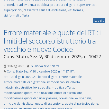
procedura ad evidenza pubblica
,
procedura di gara
,
super principi
,
superprincipi
,
tassatività cause di esclusione
,
vizi formali
,
vizi formali offerta
Leggi...
Errore materiale e quote del RTI: i
limiti del soccorso istruttorio tra
vecchio e nuovo Codice
Cons. Stato, Sez. V, 30 dicembre 2025, n. 10427
30 Mag 2026
Giulio Valerio Sciarra
Cons. Stato Sez. V 30 dicembre 2025 n. 1'427
,
RTI
,
art. 101 d.lgs.n. 36/2023
,
bando di gara
,
errore materiale
,
errore materiale di digitazione
,
immodificabilità offerta
,
indagini ricostruttive
,
lex specialis
,
modifica offerta
,
modificazione quote
,
modificazione quote di esecuzione
,
modificazione quote di partecipazione
,
previsione lex specialis
,
principio del risultato
,
quote di esecuzione
,
quote di partecipazione
,
soccorso istruttorio
,
volontà stazione appaltante