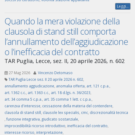
Leggi...
Quando la mera violazione della
clausola di stand still comporta
l’annullamento dell’aggiudicazione
o l’inefficacia del contratto
TAR Puglia, Lecce, sez. II, 20 aprile 2026, n. 602
27 Mag 2026
Vincenzo Detomaso
TAR Puglia Lecce sez. II 20 aprile 2026 n. 602
,
annullamento aggiudicazione
,
anomalia offerta
,
art. 121 c.p.a.
,
art. 1362 c.c.
,
art. 1363 c.c.
,
art. 18 d.lgs. n. 36/2023
,
art. 34 comma 5 c.p.a.
,
art. 35 comma 1 lett. c c.p.a.
,
carenzxa d'interesse
,
cessazione della materia del contendere
,
clausola di stand still
,
clausole lex specialis
,
cmc
,
discrezionalità tecnica
,
funzione integrativa
,
giudicato sostanziale
,
improcedibilità ricorso introduttivo
,
inefficacia del contratto
,
interesse ricorso
,
interpretazione
,