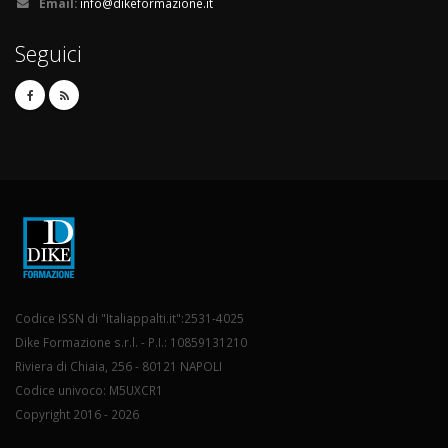
Email:
info@dikeformazione.it
Seguici
Codice ISSN di "Italiappalti.it":2531-4025
Dike Formazione s.r.l. - P.I.: 10859131210
Riviera di Chiaia, 256 - 80121 NAPOLI
Codice univoco: M5UXCR1
Copyright 2016 - 2026