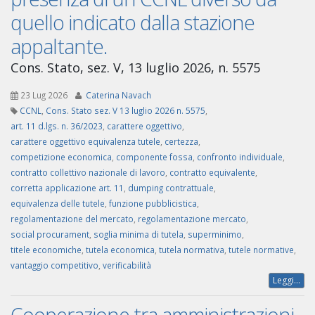
quello indicato dalla stazione
appaltante.
Cons. Stato, sez. V, 13 luglio 2026, n. 5575
23 Lug 2026
Caterina Navach
CCNL
,
Cons. Stato sez. V 13 luglio 2026 n. 5575
,
art. 11 d.lgs. n. 36/2023
,
carattere oggettivo
,
carattere oggettivo equivalenza tutele
,
certezza
,
competizione economica
,
componente fossa
,
confronto individuale
,
contratto collettivo nazionale di lavoro
,
contratto equivalente
,
corretta applicazione art. 11
,
dumping contrattuale
,
equivalenza delle tutele
,
funzione pubblicistica
,
regolamentazione del mercato
,
regolamentazione mercato
,
social procurament
,
soglia minima di tutela
,
superminimo
,
titele economiche
,
tutela economica
,
tutela normativa
,
tutele normative
,
vantaggio competitivo
,
verificabilità
Leggi...
Cooperazione tra amministrazioni