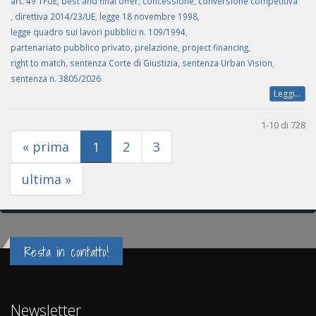
art. 49 TFUE
,
best and final offer
,
concessione
,
conversione competitiva
,
direttiva 2014/23/UE
,
legge 18 novembre 1998
,
legge quadro sui lavori pubblici n. 109/1994
,
partenariato pubblico privato
,
prelazione
,
project financing
,
right to match
,
sentenza Corte di Giustizia
,
sentenza Urban Vision
,
sentenza n. 3805/2026
Leggi...
1-10 di 728
(current)
« prima
1
2
3
ultima »
Resta in contatto!
Newsletter