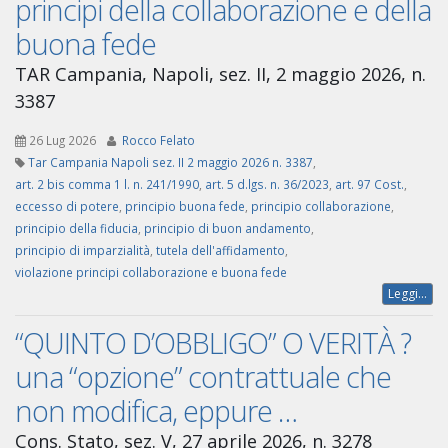
principi della collaborazione e della
buona fede
TAR Campania, Napoli, sez. II, 2 maggio 2026, n.
3387
26 Lug 2026
Rocco Felato
Tar Campania Napoli sez. II 2 maggio 2026 n. 3387
,
art. 2 bis comma 1 l. n. 241/1990
,
art. 5 d.lgs. n. 36/2023
,
art. 97 Cost.
,
eccesso di potere
,
principio buona fede
,
principio collaborazione
,
principio della fiducia
,
principio di buon andamento
,
principio di imparzialità
,
tutela dell'affidamento
,
violazione principi collaborazione e buona fede
Leggi...
“QUINTO D’OBBLIGO” O VERITÀ ?
una “opzione” contrattuale che
non modifica, eppure …
Cons. Stato, sez. V, 27 aprile 2026, n. 3278