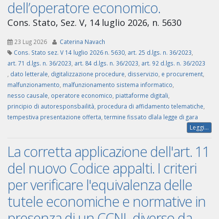
dell’operatore economico.
Cons. Stato, Sez. V, 14 luglio 2026, n. 5630
23 Lug 2026
Caterina Navach
Cons. Stato sez. V 14 luglio 2026 n. 5630
,
art. 25 d.lgs. n. 36/2023
,
art. 71 d.lgs. n. 36/2023
,
art. 84 d.lgs. n. 36/2023
,
art. 92 d.lgs. n. 36/2023
,
dato letterale
,
digitalizzazione procedure
,
disservizio
,
e procurement
,
malfunzionamento
,
malfunzionamento sistema informatico
,
nesso causale
,
operatore economico
,
piattaforme digitali
,
principio di autoresponsbailità
,
procedura di affidamento telematiche
,
tempestiva presentazione offerta
,
termine fissato dlala legge di gara
Leggi...
La corretta applicazione dell'art. 11
del nuovo Codice appalti. I criteri
per verificare l'equivalenza delle
tutele economiche e normative in
presenza di un CCNL diverso da