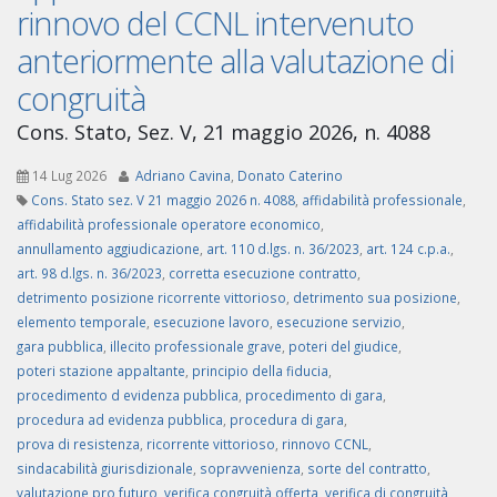
rinnovo del CCNL intervenuto
anteriormente alla valutazione di
congruità
Cons. Stato, Sez. V, 21 maggio 2026, n. 4088
14 Lug 2026
Adriano Cavina
,
Donato Caterino
Cons. Stato sez. V 21 maggio 2026 n. 4088
,
affidabilità professionale
,
affidabilità professionale operatore economico
,
annullamento aggiudicazione
,
art. 110 d.lgs. n. 36/2023
,
art. 124 c.p.a.
,
art. 98 d.lgs. n. 36/2023
,
corretta esecuzione contratto
,
detrimento posizione ricorrente vittorioso
,
detrimento sua posizione
,
elemento temporale
,
esecuzione lavoro
,
esecuzione servizio
,
gara pubblica
,
illecito professionale grave
,
poteri del giudice
,
poteri stazione appaltante
,
principio della fiducia
,
procedimento d evidenza pubblica
,
procedimento di gara
,
procedura ad evidenza pubblica
,
procedura di gara
,
prova di resistenza
,
ricorrente vittorioso
,
rinnovo CCNL
,
sindacabilità giurisdizionale
,
sopravvenienza
,
sorte del contratto
,
valutazione pro futuro
,
verifica congruità offerta
,
verifica di congruità
,