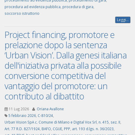
procedimento ad evidenza pubblica
,
procedimento di gara
,
procedura ad evidenza pubblica
,
procedura di gara
,
soccorso istruttorio
Leggi...
Project financing, promotore e
prelazione dopo la sentenza
‘Urban Vision’. Dalla genesi italiana
dell'iniziativa privata alla possibile
conversione competitiva del
vantaggio del promotore: un
contributo al dibattito
11 Lug 2026
Oriana Avallone
5 febbraio 2026
,
C-810/24
,
Urban Vision SpA c. Comune di Milano e Digital Vox Srl
,
n. 415
,
sez. II
,
Art. 77 R.D. 827/1924
,
BAFO
,
CGUE
,
PPP
,
art. 193 d.lgs. n. 36/2023
,