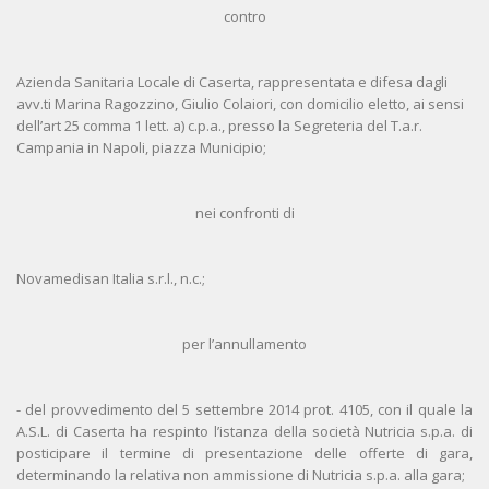
contro
Azienda Sanitaria Locale di Caserta, rappresentata e difesa dagli
avv.ti Marina Ragozzino, Giulio Colaiori, con domicilio eletto, ai sensi
dell’art 25 comma 1 lett. a) c.p.a., presso la Segreteria del T.a.r.
Campania in Napoli, piazza Municipio;
nei confronti di
Novamedisan Italia s.r.l., n.c.;
per l’annullamento
- del provvedimento del 5 settembre 2014 prot. 4105, con il quale la
A.S.L. di Caserta ha respinto l’istanza della società Nutricia s.p.a. di
posticipare il termine di presentazione delle offerte di gara,
determinando la relativa non ammissione di Nutricia s.p.a. alla gara;