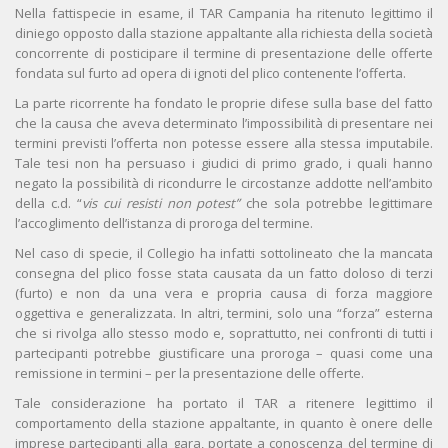
Nella fattispecie in esame, il TAR Campania ha ritenuto legittimo il
diniego opposto dalla stazione appaltante alla richiesta della società
concorrente di posticipare il termine di presentazione delle offerte
fondata sul furto ad opera di ignoti del plico contenente l’offerta.
La parte ricorrente ha fondato le proprie difese sulla base del fatto
che la causa che aveva determinato l’impossibilità di presentare nei
termini previsti l’offerta non potesse essere alla stessa imputabile.
Tale tesi non ha persuaso i giudici di primo grado, i quali hanno
negato la possibilità di ricondurre le circostanze addotte nell’ambito
della c.d. “
vis cui resisti non potest”
che sola potrebbe legittimare
l’accoglimento dell’istanza di proroga del termine.
Nel caso di specie, il Collegio ha infatti sottolineato che la mancata
consegna del plico fosse stata causata da un fatto doloso di terzi
(furto) e non da una vera e propria causa di forza maggiore
oggettiva e generalizzata. In altri, termini, solo una “forza” esterna
che si rivolga allo stesso modo e, soprattutto, nei confronti di tutti i
partecipanti potrebbe giustificare una proroga – quasi come una
remissione in termini – per la presentazione delle offerte.
Tale considerazione ha portato il TAR a ritenere legittimo il
comportamento della stazione appaltante, in quanto è onere delle
imprese partecipanti alla gara, portate a conoscenza del termine di