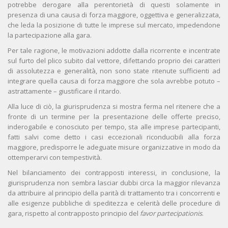
potrebbe derogare alla perentorietà di questi solamente in
presenza di una causa di forza maggiore, oggettiva e generalizzata,
che leda la posizione di tutte le imprese sul mercato, impedendone
la partecipazione alla gara.
Per tale ragione, le motivazioni addotte dalla ricorrente e incentrate
sul furto del plico subito dal vettore, difettando proprio dei caratteri
di assolutezza e generalità, non sono state ritenute sufficienti ad
integrare quella causa di forza maggiore che sola avrebbe potuto –
astrattamente – giustificare il ritardo.
Alla luce di ciò, la giurisprudenza si mostra ferma nel ritenere che a
fronte di un termine per la presentazione delle offerte preciso,
inderogabile e conosciuto per tempo, sta alle imprese partecipanti,
fatti salvi come detto i casi eccezionali riconducibili alla forza
maggiore, predisporre le adeguate misure organizzative in modo da
ottemperarvi con tempestività.
Nel bilanciamento dei contrapposti interessi, in conclusione, la
giurisprudenza non sembra lasciar dubbi circa la maggior rilevanza
da attribuire al principio della parità di trattamento tra i concorrenti e
alle esigenze pubbliche di speditezza e celerità delle procedure di
gara, rispetto al contrapposto principio del
favor partecipationis
.