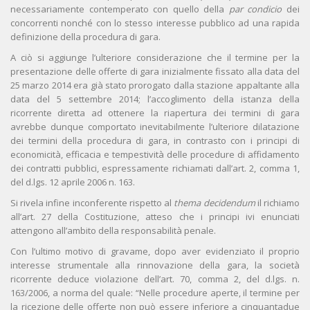
necessariamente contemperato con quello della
par condicio
dei
concorrenti nonché con lo stesso interesse pubblico ad una rapida
definizione della procedura di gara.
A ciò si aggiunge l’ulteriore considerazione che il termine per la
presentazione delle offerte di gara inizialmente fissato alla data del
25 marzo 2014 era già stato prorogato dalla stazione appaltante alla
data del 5 settembre 2014; l’accoglimento della istanza della
ricorrente diretta ad ottenere la riapertura dei termini di gara
avrebbe dunque comportato inevitabilmente l’ulteriore dilatazione
dei termini della procedura di gara, in contrasto con i principi di
economicità, efficacia e tempestività delle procedure di affidamento
dei contratti pubblici, espressamente richiamati dall’art. 2, comma 1,
del d.lgs. 12 aprile 2006 n. 163.
Si rivela infine inconferente rispetto al
thema decidendum
il richiamo
all’art. 27 della Costituzione, atteso che i principi ivi enunciati
attengono all’ambito della responsabilità penale.
Con l’ultimo motivo di gravame, dopo aver evidenziato il proprio
interesse strumentale alla rinnovazione della gara, la società
ricorrente deduce violazione dell’art. 70, comma 2, del d.lgs. n.
163/2006, a norma del quale: “Nelle procedure aperte, il termine per
la ricezione delle offerte non può essere inferiore a cinquantadue