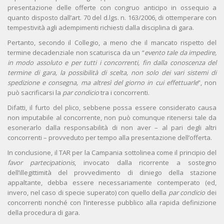
presentazione delle offerte con congruo anticipo in ossequio a
quanto disposto dall’art. 70 del d.lgs. n. 163/2006, di ottemperare con
tempestività agli adempimenti richiesti dalla disciplina di gara.
Pertanto, secondo il Collegio, a meno che il mancato rispetto del
termine decadenziale non scaturisca da un “
evento tale da impedire,
in modo assoluto e per tutti i concorrenti, fin dalla conoscenza del
termine di gara, la possibilità di scelta, non solo dei vari sistemi di
spedizione e consegna, ma altresì del giorno in cui effettuarle
”, non
può sacrificarsi la
par condicio
tra i concorrenti.
Difatti, il furto del plico, sebbene possa essere considerato causa
non imputabile al concorrente, non può comunque ritenersi tale da
esonerarlo dalla responsabilità di non aver – al pari degli altri
concorrenti – provveduto per tempo alla presentazione dell’offerta.
In conclusione, il TAR per la Campania sottolinea come il principio del
favor partecipationis
, invocato dalla ricorrente a sostegno
dell’illegittimità del provvedimento di diniego della stazione
appaltante, debba essere necessariamente contemperato (ed,
invero, nel caso di specie superato) con quello della
par condicio
dei
concorrenti nonché con l’interesse pubblico alla rapida definizione
della procedura di gara.