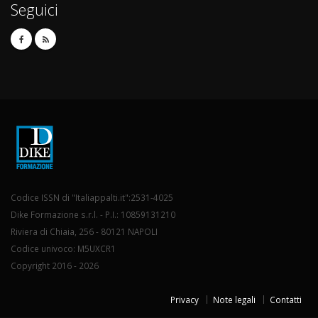
Seguici
Codice ISSN di "Italiappalti.it":2531-4025
Dike Formazione s.r.l. - P.I.: 10859131210
Riviera di Chiaia, 256 - 80121 NAPOLI
Codice univoco: M5UXCR1
Copyright 2016 - 2026
Privacy
Note legali
Contatti