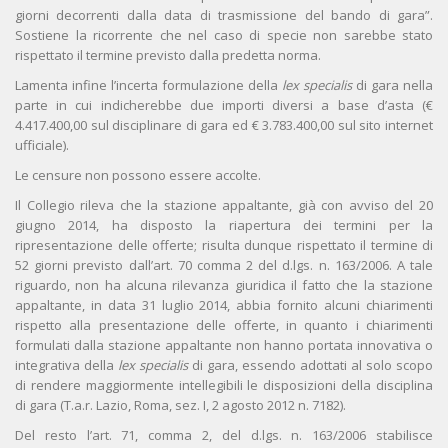
giorni decorrenti dalla data di trasmissione del bando di gara”.
Sostiene la ricorrente che nel caso di specie non sarebbe stato
rispettato il termine previsto dalla predetta norma.
Lamenta infine l’incerta formulazione della
lex specialis
di gara nella
parte in cui indicherebbe due importi diversi a base d’asta (€
4.417.400,00 sul disciplinare di gara ed € 3.783.400,00 sul sito internet
ufficiale).
Le censure non possono essere accolte.
Il Collegio rileva che la stazione appaltante, già con avviso del 20
giugno 2014, ha disposto la riapertura dei termini per la
ripresentazione delle offerte; risulta dunque rispettato il termine di
52 giorni previsto dall’art. 70 comma 2 del d.lgs. n. 163/2006. A tale
riguardo, non ha alcuna rilevanza giuridica il fatto che la stazione
appaltante, in data 31 luglio 2014, abbia fornito alcuni chiarimenti
rispetto alla presentazione delle offerte, in quanto i chiarimenti
formulati dalla stazione appaltante non hanno portata innovativa o
integrativa della
lex specialis
di gara, essendo adottati al solo scopo
di rendere maggiormente intellegibili le disposizioni della disciplina
di gara (T.a.r. Lazio, Roma, sez. I, 2 agosto 2012 n. 7182).
Del resto l’art. 71, comma 2, del d.lgs. n. 163/2006 stabilisce