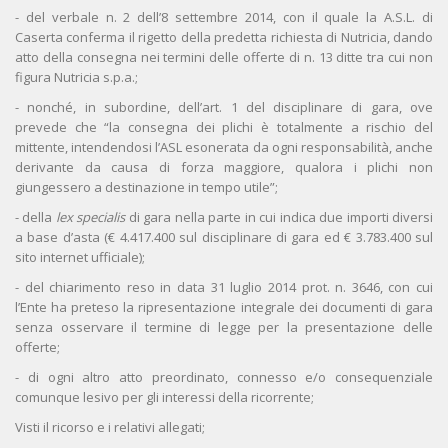
- del verbale n. 2 dell’8 settembre 2014, con il quale la A.S.L. di
Caserta conferma il rigetto della predetta richiesta di Nutricia, dando
atto della consegna nei termini delle offerte di n. 13 ditte tra cui non
figura Nutricia s.p.a.;
- nonché, in subordine, dell’art. 1 del disciplinare di gara, ove
prevede che “la consegna dei plichi è totalmente a rischio del
mittente, intendendosi l’ASL esonerata da ogni responsabilità, anche
derivante da causa di forza maggiore, qualora i plichi non
giungessero a destinazione in tempo utile”;
- della
lex specialis
di gara nella parte in cui indica due importi diversi
a base d’asta (€ 4.417.400 sul disciplinare di gara ed € 3.783.400 sul
sito internet ufficiale);
- del chiarimento reso in data 31 luglio 2014 prot. n. 3646, con cui
l’Ente ha preteso la ripresentazione integrale dei documenti di gara
senza osservare il termine di legge per la presentazione delle
offerte;
- di ogni altro atto preordinato, connesso e/o consequenziale
comunque lesivo per gli interessi della ricorrente;
Visti il ricorso e i relativi allegati;