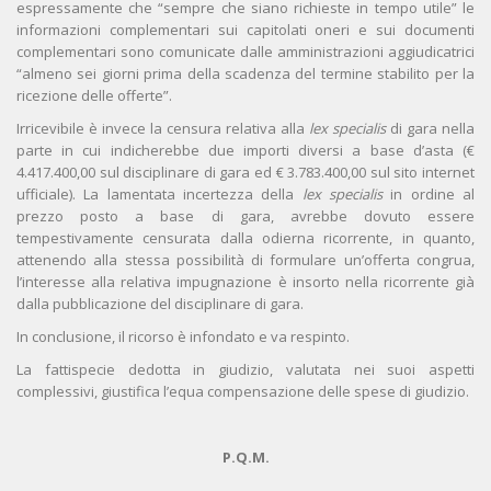
espressamente che “sempre che siano richieste in tempo utile” le
informazioni complementari sui capitolati oneri e sui documenti
complementari sono comunicate dalle amministrazioni aggiudicatrici
“almeno sei giorni prima della scadenza del termine stabilito per la
ricezione delle offerte”.
Irricevibile è invece la censura relativa alla
lex specialis
di gara nella
parte in cui indicherebbe due importi diversi a base d’asta (€
4.417.400,00 sul disciplinare di gara ed € 3.783.400,00 sul sito internet
ufficiale). La lamentata incertezza della
lex specialis
in ordine al
prezzo posto a base di gara, avrebbe dovuto essere
tempestivamente censurata dalla odierna ricorrente, in quanto,
attenendo alla stessa possibilità di formulare un’offerta congrua,
l’interesse alla relativa impugnazione è insorto nella ricorrente già
dalla pubblicazione del disciplinare di gara.
In conclusione, il ricorso è infondato e va respinto.
La fattispecie dedotta in giudizio, valutata nei suoi aspetti
complessivi, giustifica l’equa compensazione delle spese di giudizio.
P.Q.M.