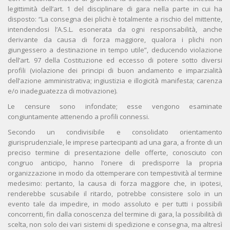
legittimità dell’art. 1 del disciplinare di gara nella parte in cui ha
disposto: “La consegna dei plichi è totalmente a rischio del mittente,
intendendosi l’A.S.L. esonerata da ogni responsabilità, anche
derivante da causa di forza maggiore, qualora i plichi non
giungessero a destinazione in tempo utile”, deducendo violazione
dell’art. 97 della Costituzione ed eccesso di potere sotto diversi
profili (violazione dei principi di buon andamento e imparzialità
dell’azione amministrativa; ingiustizia e illogicità manifesta; carenza
e/o inadeguatezza di motivazione).
Le censure sono infondate; esse vengono esaminate
congiuntamente attenendo a profili connessi.
Secondo un condivisibile e consolidato orientamento
giurisprudenziale, le imprese partecipanti ad una gara, a fronte di un
preciso termine di presentazione delle offerte, conosciuto con
congruo anticipo, hanno l’onere di predisporre la propria
organizzazione in modo da ottemperare con tempestività al termine
medesimo: pertanto, la causa di forza maggiore che, in ipotesi,
renderebbe scusabile il ritardo, potrebbe consistere solo in un
evento tale da impedire, in modo assoluto e per tutti i possibili
concorrenti, fin dalla conoscenza del termine di gara, la possibilità di
scelta, non solo dei vari sistemi di spedizione e consegna, ma altresì