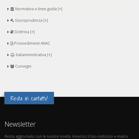
Normativa e linee guida [+]
Giurisprudenza [+]
Dottrina [+]
Provvedimenti ANAC
Italiamminitrativa [+]
Convegni
Resta in contatto!
Newsletter
Resta aggiornato con le nostre novità. Inserisci il tuo indirizzo e-mail e