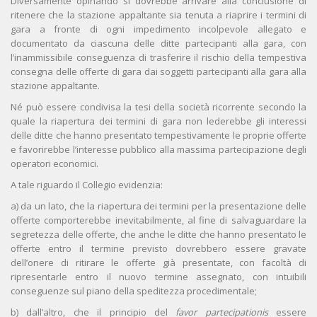
Diversamente opinando si dovrebbe arrivare alla conclusione di
ritenere che la stazione appaltante sia tenuta a riaprire i termini di
gara a fronte di ogni impedimento incolpevole allegato e
documentato da ciascuna delle ditte partecipanti alla gara, con
l’inammissibile conseguenza di trasferire il rischio della tempestiva
consegna delle offerte di gara dai soggetti partecipanti alla gara alla
stazione appaltante.
Né può essere condivisa la tesi della società ricorrente secondo la
quale la riapertura dei termini di gara non lederebbe gli interessi
delle ditte che hanno presentato tempestivamente le proprie offerte
e favorirebbe l’interesse pubblico alla massima partecipazione degli
operatori economici.
A tale riguardo il Collegio evidenzia:
a) da un lato, che la riapertura dei termini per la presentazione delle
offerte comporterebbe inevitabilmente, al fine di salvaguardare la
segretezza delle offerte, che anche le ditte che hanno presentato le
offerte entro il termine previsto dovrebbero essere gravate
dell’onere di ritirare le offerte già presentate, con facoltà di
ripresentarle entro il nuovo termine assegnato, con intuibili
conseguenze sul piano della speditezza procedimentale;
b) dall’altro, che il principio del
favor partecipationis
essere