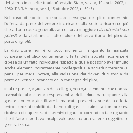
del giorno in cui effettuarle (Consiglio Stato, sez. V, 10 aprile 2002, n.
1960; T.A.R. Veneto, sez. I, 15 ottobre 2002, n. 6045).
Nel caso di specie, la mancata consegna del plico contenente
l’offerta da parte del vettore incaricato dalla società ricorrente più
che ad una causa generalizzata di forza maggiore (
vis cui resisti non
potest
) è da attribuire al fatto doloso del terzo (furto del plico da
parte di ignoti).
La distinzione non è di poco momento, in quanto la mancata
consegna del plico contenente l’offerta della società ricorrente è
dipesa da un fatto individuale rispetto al quale possono aver influito
anche elementi indirettamente ricollegabili alla società ricorrente (si
pensi, per mera ipotesi, alla violazione dei doveri di custodia da
parte del vettore incaricato della consegna del plico).
In altre parole, a giudizio del Collegio, non ogni elemento che non sia
ascrivibile alla diretta responsabilità della ditta partecipante alla
gara è idoneo a giustificare la mancata presentazione della offerta
entro i termini stabiliti dal bando di gara e, quindi, a fondare una
richiesta di riapertura dei termini di gara, occorrendo a tale riguardo
che il fatto impeditivo incolpevole assuma una valenza oggettiva e
generalizzata.