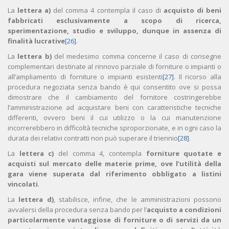
La
lettera a)
del comma 4 contempla il caso di
acquisto di beni
fabbricati esclusivamente a scopo di ricerca,
sperimentazione, studio e sviluppo, dunque in assenza di
finalità lucrative
[26]
.
La
lettera b)
del medesimo comma concerne il caso di consegne
complementari destinate al rinnovo parziale di forniture o impianti o
all’ampliamento di forniture o impianti esistenti
[27]
. Il ricorso alla
procedura negoziata senza bando è qui consentito ove si possa
dimostrare che il cambiamento del fornitore costringerebbe
l’amministrazione ad acquistare beni con caratteristiche tecniche
differenti, ovvero beni il cui utilizzo o la cui manutenzione
incorrerebbero in difficoltà tecniche sproporzionate, e in ogni caso la
durata dei relativi contratti non può superare il triennio
[28]
.
La
lettera c)
del comma 4, contempla
forniture quotate e
acquisti sul mercato delle materie prime, ove l’utilità della
gara viene superata dal riferimento obbligato a listini
vincolati
.
La
lettera d)
, stabilisce, infine, che le amministrazioni possono
avvalersi della procedura senza bando per l’
acquisto a condizioni
particolarmente vantaggiose di forniture o di servizi da un