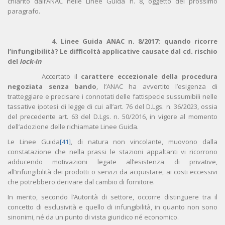
chiarito dall’ANAC nelle Linee Guida n. 8, oggetto del prossimo
paragrafo.
4. Linee Guida ANAC n. 8/2017: quando ricorre
l’infungibilità? Le difficoltà applicative causate dal cd. rischio
del
lock-in
Accertato il
carattere eccezionale della procedura
negoziata senza bando
, l’ANAC ha avvertito l’esigenza di
tratteggiare e precisare i connotati delle fattispecie sussumibili nelle
tassative ipotesi di legge di cui all’art. 76 del D.Lgs. n. 36/2023, ossia
del precedente art. 63 del D.Lgs. n. 50/2016, in vigore al momento
dell’adozione delle richiamate Linee Guida.
Le Linee Guida
[41]
, di natura non vincolante, muovono dalla
constatazione che nella prassi le stazioni appaltanti vi ricorrono
adducendo motivazioni legate all’esistenza di privative,
all’infungibilità dei prodotti o servizi da acquistare, ai costi eccessivi
che potrebbero derivare dal cambio di fornitore.
In merito, secondo l’Autorità di settore, occorre distinguere tra il
concetto di esclusività e quello di infungibilità, in quanto non sono
sinonimi, né da un punto di vista giuridico né economico.