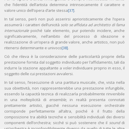
che l’identità dell’artista determina intrinsecamente il carattere e
valore unico dell’opera d’arte stessa
[37]
.
In tal senso, però non può asserirsi aprioristicamente che l’opera
assumerà i caratteri dell’unicità
solo se affidata ad architetto di fama
internazionale
poiché tale elemento, pur potendo incidere, anche
significativamente, nell’ambito del processo di ideazione e
realizzazione di un’opera di grande valore, anche artistico, non può
ritenersi determinante e univoco
[38]
.
Ciò che rileva è la considerazione delle particolarità proprie della
prestazione fornita dal soggetto individuato per l’affidamento, tali da
indurre la stazione appaltante a voler individuare proprio in esso, il
soggetto delle cui prestazioni avvalersi.
In tal senso, l’esecuzione di una partitura musicale, che, vista nella
sua obiettività, non rappresenterebbe una prestazione infungibile,
essendo la capacità tecnica di realizzarla probabilmente rinvenibile
in una molteplicità di
ensemble
, in realtà presenta connotati
prettamente artistici, giacché nessuna esecuzione orchestrale
corrisponde perfettamente all’altra, poiché è il frutto della
composizione tra abilità tecniche e sensibilità individuali dei diversi
componenti dell’orchestra; sicché si può sostenere che il
sound
di
un’orchestra è inconfondibilmente diverso da quello di tutte le altre