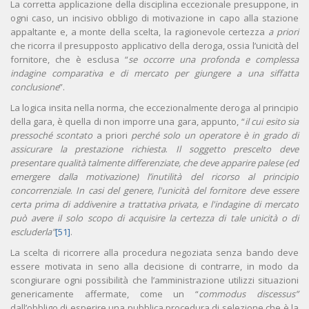
La corretta applicazione della disciplina eccezionale presuppone, in
ogni caso, un incisivo obbligo di motivazione in capo alla stazione
appaltante e, a monte della scelta, la ragionevole certezza
a priori
che ricorra il presupposto applicativo della deroga, ossia l’unicità del
fornitore, che è esclusa “
se occorre una profonda e complessa
indagine comparativa e di mercato per giungere a una siffatta
conclusione
”.
La logica insita nella norma, che eccezionalmente deroga al principio
della gara, è quella di non imporre una gara, appunto, “
il cui esito sia
pressoché scontato
a priori
perché solo un operatore è in grado di
assicurare la prestazione richiesta
.
Il soggetto prescelto deve
presentare qualità talmente differenziate, che deve apparire palese (ed
emergere dalla motivazione) l’inutilità del ricorso al principio
concorrenziale
.
In casi del genere, l'unicità del fornitore deve essere
certa prima di addivenire a trattativa privata, e l'indagine di mercato
può avere il solo scopo di acquisire la certezza di tale unicità o di
escluderla”
[51]
.
La scelta di ricorrere alla procedura negoziata senza bando deve
essere motivata in seno alla decisione di contrarre, in modo da
scongiurare ogni possibilità che l’amministrazione utilizzi situazioni
genericamente affermate, come un “
commodus discessus”
dall’obbligo di esperire una pubblica procedura di selezione che è la