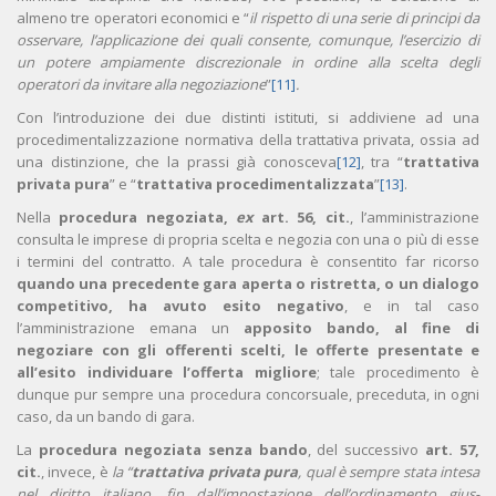
almeno tre operatori economici e “
il rispetto di una serie di principi da
osservare, l’applicazione dei quali consente, comunque, l’esercizio di
un potere ampiamente discrezionale in ordine alla scelta degli
operatori da invitare alla negoziazione
”
[11]
.
Con l’introduzione dei due distinti istituti, si addiviene ad una
procedimentalizzazione normativa della trattativa privata, ossia ad
una distinzione, che la prassi già conosceva
[12]
, tra “
trattativa
privata pura
” e “
trattativa procedimentalizzata
”
[13]
.
Nella
procedura negoziata,
ex
art. 56, cit.
, l’amministrazione
consulta le imprese di propria scelta e negozia con una o più di esse
i termini del contratto. A tale procedura è consentito far ricorso
quando una precedente gara aperta o ristretta, o un dialogo
competitivo, ha avuto esito negativo
, e in tal caso
l’amministrazione emana un
apposito bando, al fine di
negoziare con gli offerenti scelti, le offerte presentate e
all’esito individuare l’offerta migliore
; tale procedimento è
dunque pur sempre una procedura concorsuale, preceduta, in ogni
caso, da un bando di gara.
La
procedura negoziata senza bando
, del successivo
art. 57,
cit.
, invece, è
la “
trattativa privata pura
, qual è sempre stata intesa
nel diritto italiano, fin dall’impostazione dell’ordinamento gius-