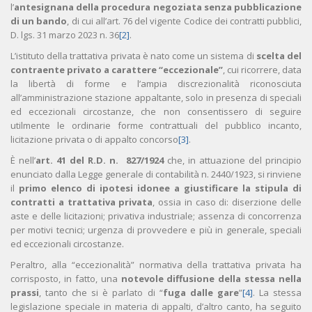
l’
antesignana della procedura negoziata senza pubblicazione
di un bando
, di cui all’art. 76 del vigente Codice dei contratti pubblici,
D. lgs. 31 marzo 2023 n. 36
[2]
.
L’istituto della trattativa privata è nato come un sistema di
scelta del
contraente privato a carattere “eccezionale”
, cui ricorrere, data
la libertà di forme e l’ampia discrezionalità riconosciuta
all’amministrazione stazione appaltante, solo in presenza di speciali
ed eccezionali circostanze, che non consentissero di seguire
utilmente le ordinarie forme contrattuali del pubblico incanto,
licitazione privata o di appalto concorso
[3]
.
È nell’
art. 41 del R.D. n. 827/1924
che, in attuazione del principio
enunciato dalla Legge generale di contabilità n. 2440/1923, si rinviene
il
primo elenco di ipotesi idonee a giustificare la stipula di
contratti a trattativa privata
, ossia in caso di: diserzione delle
aste e delle licitazioni; privativa industriale; assenza di concorrenza
per motivi tecnici; urgenza di provvedere e più in generale, speciali
ed eccezionali circostanze.
Peraltro, alla “eccezionalità” normativa della trattativa privata ha
corrisposto, in fatto, una
notevole diffusione della stessa nella
prassi
, tanto che si è parlato di “
fuga dalle gare
”
[4]
. La stessa
legislazione speciale in materia di appalti, d’altro canto, ha seguito