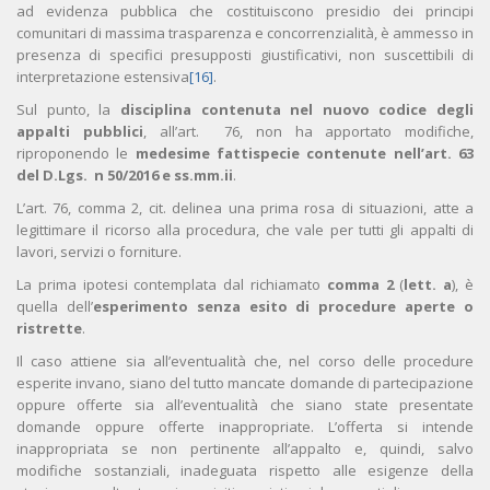
ad evidenza pubblica che costituiscono presidio dei principi
comunitari di massima trasparenza e concorrenzialità, è ammesso in
presenza di specifici presupposti giustificativi, non suscettibili di
interpretazione estensiva
[16]
.
Sul punto, la
disciplina contenuta nel nuovo codice degli
appalti pubblici
, all’art. 76, non ha apportato modifiche,
riproponendo le
medesime fattispecie contenute nell’art. 63
del D.Lgs. n 50/2016 e ss.mm.ii
.
L’art. 76, comma 2, cit. delinea una prima rosa di situazioni, atte a
legittimare il ricorso alla procedura, che vale per tutti gli appalti di
lavori, servizi o forniture.
La prima ipotesi contemplata dal richiamato
comma 2
(
lett. a
), è
quella dell’
esperimento senza esito di procedure aperte o
ristrette
.
Il caso attiene sia all’eventualità che, nel corso delle procedure
esperite invano, siano del tutto mancate domande di partecipazione
oppure offerte sia all’eventualità che siano state presentate
domande oppure offerte inappropriate. L’offerta si intende
inappropriata se non pertinente all’appalto e, quindi, salvo
modifiche sostanziali, inadeguata rispetto alle esigenze della