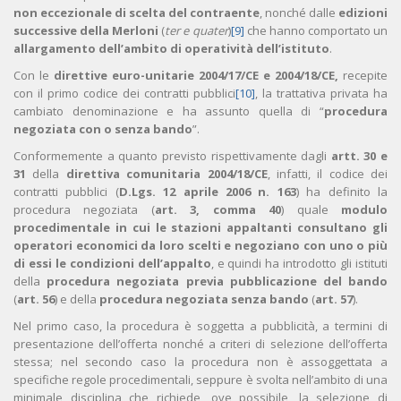
non eccezionale di scelta del contraente
, nonché dalle
edizioni
successive della Merloni
(
ter e quater
)
[9]
che hanno comportato un
allargamento dell’ambito di operatività dell’istituto
.
Con le
direttive euro-unitarie 2004/17/CE e 2004/18/CE,
recepite
con il primo codice dei contratti pubblici
[10]
, la trattativa privata ha
cambiato denominazione e ha assunto quella di “
procedura
negoziata con o senza bando
”.
Conformemente a quanto previsto rispettivamente dagli
artt. 30 e
31
della
direttiva comunitaria 2004/18/CE
, infatti, il codice dei
contratti pubblici (
D.Lgs. 12 aprile 2006 n. 163
) ha definito la
procedura negoziata (
art. 3, comma 40
) quale
modulo
procedimentale in cui le stazioni appaltanti consultano gli
operatori economici da loro scelti e negoziano con uno o più
di essi le condizioni dell’appalto
, e quindi ha introdotto gli istituti
della
procedura negoziata previa pubblicazione del bando
(
art. 56
) e della
procedura negoziata senza bando
(
art. 57
).
Nel primo caso, la procedura è soggetta a pubblicità, a termini di
presentazione dell’offerta nonché a criteri di selezione dell’offerta
stessa; nel secondo caso la procedura non è assoggettata a
specifiche regole procedimentali, seppure è svolta nell’ambito di una
minimale disciplina che richiede, ove possibile, la selezione di