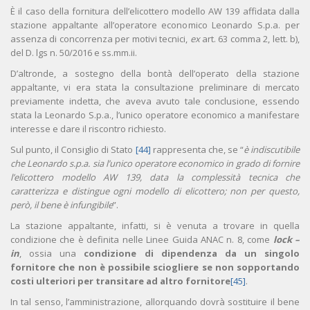
È il caso della fornitura dell’elicottero modello AW 139 affidata dalla
stazione appaltante all’operatore economico Leonardo S.p.a. per
assenza di concorrenza per motivi tecnici,
ex
art. 63 comma 2, lett. b),
del D. lgs n. 50/2016 e ss.mm.ii.
D’altronde, a sostegno della bontà dell’operato della stazione
appaltante, vi era stata la consultazione preliminare di mercato
previamente indetta, che aveva avuto tale conclusione, essendo
stata la Leonardo S.p.a., l’unico operatore economico a manifestare
interesse e dare il riscontro richiesto.
Sul punto, il Consiglio di Stato
[44]
rappresenta che, se “
è
indiscutibile
che Leonardo s.p.a. sia l’unico operatore economico in grado di fornire
l’elicottero modello AW 139, data la complessità tecnica che
caratterizza e distingue ogni modello di elicottero; non per questo,
però, il bene è infungibile
”.
La stazione appaltante, infatti, si è venuta a trovare in quella
condizione che è definita nelle Linee Guida ANAC n. 8, come
lock –
in
, ossia una
condizione di dipendenza da un singolo
fornitore che non è possibile sciogliere se non sopportando
costi ulteriori per transitare ad altro fornitore
[45]
.
In tal senso, l’amministrazione, allorquando dovrà sostituire il bene