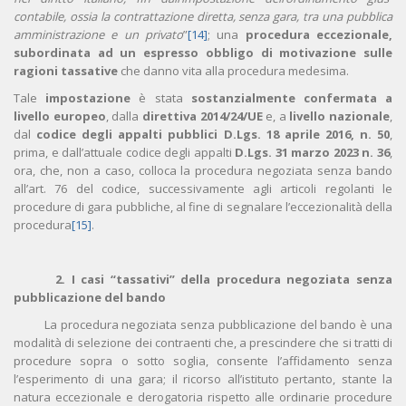
contabile, ossia la contrattazione diretta, senza gara, tra una pubblica
amministrazione e un privato
”
[14]
; una
procedura eccezionale,
subordinata ad un espresso obbligo di motivazione sulle
ragioni tassative
che danno vita alla procedura medesima.
Tale
impostazione
è stata
sostanzialmente confermata a
livello europeo
, dalla
direttiva 2014/24/UE
e, a
livello nazionale
,
dal
codice degli appalti pubblici D.Lgs. 18 aprile 2016, n. 50
,
prima, e dall’attuale codice degli appalti
D.Lgs. 31 marzo 2023 n. 36
,
ora, che, non a caso, colloca la procedura negoziata senza bando
all’art. 76 del codice, successivamente agli articoli regolanti le
procedure di gara pubbliche, al fine di segnalare l’eccezionalità della
procedura
[15]
.
2. I casi “tassativi” della procedura negoziata senza
pubblicazione del bando
La procedura negoziata senza pubblicazione del bando è una
modalità di selezione dei contraenti che, a prescindere che si tratti di
procedure sopra o sotto soglia, consente l’affidamento senza
l’esperimento di una gara; il ricorso all’istituto pertanto, stante la
natura eccezionale e derogatoria rispetto alle ordinarie procedure