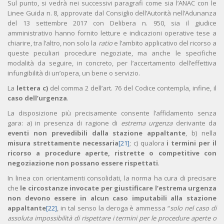
Sul punto, si vedrà nei successivi paragrafi come sia l’ANAC con le
Linee Guida n. 8, approvate dal Consiglio dell’Autorità nell’Adunanza
del 13 settembre 2017 con Delibera n. 950, sia il giudice
amministrativo hanno fornito letture e indicazioni operative tese a
chiarire, tra l’altro, non solo la
ratio
e l’ambito applicativo del ricorso a
queste peculiari procedure negoziate, ma anche le specifiche
modalità da seguire, in concreto, per l’accertamento dell’effettiva
infungibilità di un’opera, un bene o servizio.
La
lettera c)
del comma 2 dell’art. 76 del Codice contempla, infine, il
caso dell’urgenza
.
La disposizione più precisamente consente l’affidamento senza
gara: a) in presenza di ragione di
estrema urgenza
derivante da
eventi non prevedibili dalla stazione appaltante
, b) nella
misura strettamente necessaria
[21]
; c) qualora
i termini per il
ricorso a procedure aperte, ristrette o competitive con
negoziazione non possano essere rispettati
.
In linea con orientamenti consolidati, la norma ha cura di precisare
che
le circostanze invocate per giustificare l’estrema urgenza
non devono essere in alcun caso imputabili alla stazione
appaltante
[22]
, in tal senso la deroga è ammessa “
solo nel caso di
assoluta impossibilità di rispettare i termini per le procedure aperte o