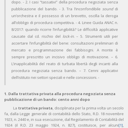
dopo. - 2. I casi “tassativi” della procedura negoziata senza
pubblicazione del bando. - 3. Tra l’inconfondibile
sound
di
un’orchestra e il possesso di un brevetto, oscilla la deroga
all’obbligo di procedura competitiva. - 4. Linee Guida ANAC n.
8/2017: quando ricorre l’infungibilità? Le difficoltà applicative
causate dal cd. rischio del
lock-in
. – 5. Strumenti utili per
accertare l’infungibilità del bene: consultazioni preliminari di
mercato e programmazione dei fabbisogni. A monte è
sempre prescritto un incisivo obbligo di motivazione. – 6.
L’inapplicabilità del reato di turbata libertà degli incanti alla
procedura negoziata senza bando. – 7. Cenni applicativi
dell’istituto nei settori speciali e nelle concessioni. -
1. Dalla trattativa privata alla procedura negoziata senza
pubblicazione di un bando: cento anni dopo
La
trattativa privata
, disciplinata per la prima volta un secolo
fa, dalla Legge generale di contabilità dello Stato, R.D. 18 novembre
1923, n. 2440 e, in sua esecuzione, dal Regolamento di Contabilità del
1924 (il R.D. 23 maggio 1924, n. 827), costituisce, per alcuni
[1]
,