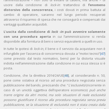
l’amministrazione – non solo di evitare di cadere, ma anche – di
uscire dalla condizione di
lock-in
: trattandosi di
fenomeno
distorsivo della concorrenza
, i costi dovuti in prima battuta al
cambio di operatore, saranno nel lungo periodo recuperati
attraverso il risparmio di spesa che ne conseguirà e compensati dai
vantaggi qualitativi acquisibili.
L’uscita dalla condizione di
lock -in
può avvenire solamente
con una procedura aperta
in cui l’amministrazione si renda
disponibile alla fornitura di beni o servizi equivalenti a quelli in uso.
In tutte le ipotesi di
lock-in
, il bene o il servizio da acquistare non è
infungibile per l’assenza di concorrenza dovuta a “motivi tecnici”
[47]
come previsto dal testo normativo, bensì per la distorta visuale
indotta nell’amministrazione dalla condizione in cui essa stessa si è
posta
.
Condizione, che la direttiva 2014/24/UE
[48]
, al considerando n. 50,
pone come ostativa al ricorso ad una procedura negoziata senza
pubblicazione del bando, precisando che: “
L'esclusività
(ricorrente in
caso di un unicità oggettiva dell’operatore economico)
può anche
trarre origine da altri motivi, ma solo situazioni di reale esclusività
possono giustificare il ricorso alla procedura negoziata senza previa
pubblicazione, se la situazione di esclusività non è stata creata dalla