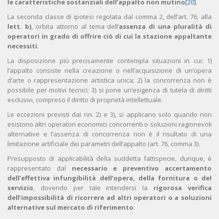
le caratteristiche sostanziali dell’appalto non mutino
[20]
.
La seconda classe di ipotesi regolata dal comma 2, dell’art. 76, alla
lett. b)
, orbita attorno al tema dell’
assenza di una pluralità di
operatori in grado di offrire ciò di cui la stazione appaltante
necessiti
.
La disposizione più precisamente contempla situazioni in cui: 1)
l’appalto consiste nella creazione o nell’acquisizione di un’opera
d’arte o rappresentazione artistica unica; 2) la concorrenza non è
possibile per motivi tecnici; 3) si pone un’esigenza di tutela di diritti
esclusivi, compreso il diritto di proprietà intellettuale.
Le eccezioni previsti dai nn. 2) e 3), si applicano solo quando non
esistono altri operatori economici concorrenti o soluzioni ragionevoli
alternative e l’assenza di concorrenza non è il risultato di una
limitazione artificiale dei parametri dell’appalto (art. 76, comma 3).
Presupposto di applicabilità della suddetta fattispecie, dunque, è
rappresentato dal
necessario e preventivo accertamento
dell’effettiva infungibilità dell’opera, della fornitura o del
servizio
, dovendo per tale intendersi la
rigorosa verifica
dell’impossibilità di ricorrere ad altri operatori o a soluzioni
alternative sul mercato di riferimento
.