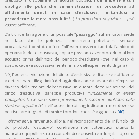
preposto a disciplinare gli acquisti pubblici,
non impone alcun
obbligo alle pubbliche amministrazioni di procedere ad
affidamenti diretti in caso
d’esclusiva, limitandosi a
prevederne la mera possibilità
(“
La procedura negoziata … può
essere utilizzata
”).
D’altronde, la ragione di un possibile “passaggio” sul mercato risiede
nel fatto che le potenziali concorrenti potrebbero sempre
procacciarsi i beni da offrire “all’estero ovvero fuori dall’ambito di
operatività” dell’esclusivista, oppure possono aver proceduto al loro
acquisto prima dell’inizio del periodo d’esclusiva (che, nel caso di
specie, cadeva successivamente l’inizio dell’esperimento di gara).
Né, l’ipotetica violazione del diritto d’esclusiva è di per sé sufficiente
a determinare l’illegittimità dell’aggiudicazione a favore di un’impresa
diversa dalla titolare dell’esclusiva, in quanto detta violazione (del
diritto d’esclusiva) sarebbe produttiva “
unicamente di effetti
obbligatori tra le parti, salvi i provvedimenti risolutori adottabili dalla
stazione appaltante
” nell’ipotesi in cui l’aggiudicataria non dovesse
poi risultare in grado di fornire i prodotti che si è aggiudicata
[40]
.
Il
discrimen
va rinvenuto, allora, nel riconoscimento dell’infungibilità
del prodotto “esclusivo”, condizione non automatica, stante la
mancata equipollenza tra i concetti di esclusività e infungibilità, come