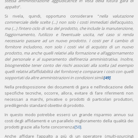
stessa amministrazione aggiudicatrice in vista della futura gara di
appalto
”.
Si rivela, quindi, opportuno considerare “
nella valutazione
commerciale delle scelte (…) non solo i costi immediati dell’acquisto,
ma (…) l’intero ciclo di vita del prodotto, che include la manutenzione,
l’aggiornamento, l’utilizzo e l’eventuale uscita, nel caso si renda
necessario passare ad un nuovo prodotto. I costi per il cambio di
fornitore includono, non solo i costi vivi di acquisto di un nuovo
prodotto, ma anche quelli relativi alla formazione e all’aggiornamento
del personale e al superamento dell’inerzia amministrativa. Inoltre,
bisognerebbe tener conto dei rischi associati alla scelta (ad esempio
quelli relativi all’affidabilità del fornitore) e comparare i costi con quelli
sopportati da altre amministrazioni in condizioni simili
[49]
.
Nella predisposizione dei documenti di gara e nell’indicazione delle
specifiche tecniche, occorre, allora, evitare di fare riferimenti non
necessari a marchi, privative o prodotti di particolari produttori,
prediligendo standard obiettivi di prodotto.
In questo modo potrebbe esserci un grande risparmio annuo sui
costi degli affidamenti e un parallelo miglioramento della qualità dei
prodotti grazie alla forte concorrenza
[50]
.
Anche affidare l’appalto a più di un operatore (
multi-sourcing
)