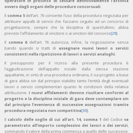
operatore in procinto di cessare definitivamente l’attività
ovvero dagli organi delle procedure concorsuali
.
Il
comma 5
dell’art. 76 consente l’uso della procedura negoziata per
attribuire appalti di servizi che facciano seguito ad un concorso di
progettazione, sempre che la disciplina di quest’ultimo, abbia
previsto l’affidamento al vincitore o ai vincitori del concorso
[29]
.
Il
comma 6
dell’art. 76 autorizza, infine, la negoziazione senza
bando quando si tratti di
assegnare nuovi lavori o servizi
consistenti nella ripetizione di lavori o servizi analoghi
.
Il presupposto per il ricorso alla presente procedura è
l’aggiudicazione dell’appalto inziale dalla stessa stazione
appaltante, in virtù di una procedura ordinaria, il cui progetto a base
di gara abbia sin dal principio stabilito tanto l’entità degli eventuali
lavori o servizi complementari quanto le condizioni della relativa
attribuzione.
I nuovi affidamenti devono risultare conformi al
progetto e la disciplina iniziale di gara deve contemplare sin
dal principio l’evenienza di successive assegnazioni tramite
procedura negoziata non competitiva
[30]
.
Il
calcolo delle soglie di cui all’art. 14, comma 1
del Codice
va
parametrato all’importo complessivo dei lavori o dei servizi
,
sommando il valore della prima commessa a quello delle successive.