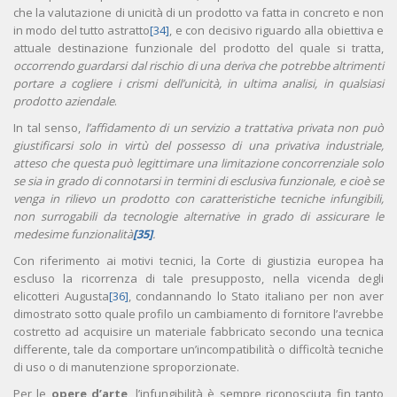
che la valutazione di unicità di un prodotto va fatta in concreto e non
in modo del tutto astratto
[34]
, e con decisivo riguardo alla obiettiva e
attuale destinazione funzionale del prodotto del quale si tratta,
occorrendo guardarsi dal rischio di una deriva che potrebbe altrimenti
portare a cogliere i crismi dell’unicità, in ultima analisi, in qualsiasi
prodotto aziendale
.
In tal senso,
l’affidamento di un servizio a trattativa privata non può
giustificarsi solo in virtù del possesso di una privativa industriale,
atteso che questa può legittimare una limitazione concorrenziale solo
se sia in grado di connotarsi in termini di esclusiva funzionale, e cioè se
venga in rilievo un prodotto con caratteristiche tecniche infungibili,
non surrogabili da tecnologie alternative in grado di assicurare le
medesime funzionalità
[35]
.
Con riferimento ai motivi tecnici, la Corte di giustizia europea ha
escluso la ricorrenza di tale presupposto, nella vicenda degli
elicotteri Augusta
[36]
, condannando lo Stato italiano per non aver
dimostrato sotto quale profilo un cambiamento di fornitore l’avrebbe
costretto ad acquisire un materiale fabbricato secondo una tecnica
differente, tale da comportare un’incompatibilità o difficoltà tecniche
di uso o di manutenzione sproporzionate.
Per le
opere d’arte
, l’infungibilità è sempre riconosciuta fin tanto