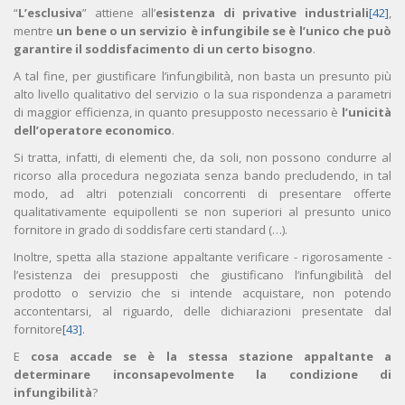
“
L’esclusiva
” attiene all’
esistenza di privative industriali
[42]
,
mentre
un bene o un servizio è infungibile se è l’unico che può
garantire il soddisfacimento di un certo bisogno
.
A tal fine, per giustificare l’infungibilità, non basta un presunto più
alto livello qualitativo del servizio o la sua rispondenza a parametri
di maggior efficienza, in quanto presupposto necessario è
l’unicità
dell’operatore economico
.
Si tratta, infatti, di elementi che, da soli, non possono condurre al
ricorso alla procedura negoziata senza bando precludendo, in tal
modo, ad altri potenziali concorrenti di presentare offerte
qualitativamente equipollenti se non superiori al presunto unico
fornitore in grado di soddisfare certi standard (…).
Inoltre, spetta alla stazione appaltante verificare - rigorosamente -
l’esistenza dei presupposti che giustificano l’infungibilità del
prodotto o servizio che si intende acquistare, non potendo
accontentarsi, al riguardo, delle dichiarazioni presentate dal
fornitore
[43]
.
E
cosa accade se è la stessa stazione appaltante a
determinare inconsapevolmente la condizione di
infungibilità
?