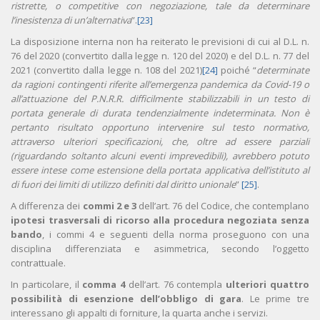
ristrette, o competitive con negoziazione, tale da determinare
l’inesistenza di un’alternativa
”.
[23]
La disposizione interna non ha reiterato le previsioni di cui al D.L. n.
76 del 2020 (convertito dalla legge n. 120 del 2020) e del D.L. n. 77 del
2021 (convertito dalla legge n. 108 del 2021)
[24]
poiché “
determinate
da ragioni contingenti riferite all’emergenza pandemica da Covid-19 o
all’attuazione del P.N.R.R. difficilmente stabilizzabili in un testo di
portata generale di durata tendenzialmente indeterminata.
Non è
pertanto risultato opportuno intervenire sul testo normativo,
attraverso ulteriori specificazioni, che, oltre ad essere parziali
(riguardando soltanto alcuni eventi imprevedibili), avrebbero potuto
essere intese come estensione della portata applicativa dell’istituto al
di fuori dei limiti di utilizzo definiti dal diritto unionale
”
[25]
.
A differenza dei
commi 2 e 3
dell’art. 76 del Codice, che contemplano
ipotesi trasversali di ricorso alla procedura negoziata senza
bando
, i commi 4 e seguenti della norma proseguono con una
disciplina differenziata e asimmetrica, secondo l’oggetto
contrattuale.
In particolare, il
comma 4
dell’art. 76 contempla
ulteriori quattro
possibilità di esenzione dell’obbligo di gara
. Le prime tre
interessano gli appalti di forniture, la quarta anche i servizi.