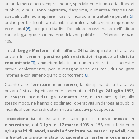
un andamento non sempre lineare, specialmente in materia di lavori
pubblici, ove si sono registrate, dapprima, numerose disposizioni
speciali volte ad ampliare i casi di ricorso alla trattativa privata
[5]
,
anche per far fronte a calamità naturali o a situazioni temporanee
eccezionali
[6]
, per poi ribadirsi l’assoluta eccezionalità dell’istituto
con la legge quadro in materia di lavori pubblici, 11 febbraio 1994 n.
109.
La
cd. Legge Merloni
, infatti, all’
art. 24
ha disciplinato la trattativa
privata in
termini persino più restrittivi rispetto al diritto
comunitario
[7]
, ammettendola in un numero ristretto di ipotesi e
previo espletamento, per la maggior parte dei casi, di una gara
informale con almeno quindici concorrenti
[8]
.
Quanto alle
forniture e ai servizi
, la disciplina della trattativa
privata è stata rispettivamente contenuta nel D
.Lgs. 24 luglio 1992,
n. 358
(
art. 9
) e nel
D.Lgs. 17 marzo 1995, n. 157
(
art. 7
) che, allo
stesso modo, ne hanno disciplinato l’operatività, in deroga ai pubblici
incanti, al verificarsi di determinati e tassativi presupposti.
L’
eccezionalità
dell’istituto è stata poi di nuovo
messa in
discussione
, dal
D.Lgs. n. 17 marzo 1995 n. 158
, con riferimento
agli
appalti di lavori, servizi e forniture nei settori speciali
, ove
la trattativa privata è stata considerata un
sistema ordinario e