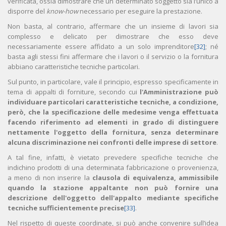
verificata, ossia dimostrare che un determinato soggetto sia l’unico a
disporre del
know-how
necessario per eseguire la prestazione.
Non basta, al contrario, affermare che un insieme di lavori sia
complesso e delicato per dimostrare che esso deve
necessariamente essere affidato a un solo imprenditore
[32]
; né
basta agli stessi fini affermare che i lavori o il servizio o la fornitura
abbiano caratteristiche tecniche particolari.
Sul punto, in particolare, vale il principio, espresso specificamente in
tema di appalti di forniture, secondo cui
l'Amministrazione può
individuare particolari caratteristiche tecniche, a condizione,
però, che la specificazione delle medesime venga effettuata
facendo riferimento ad elementi in grado di distinguere
nettamente l'oggetto della fornitura, senza determinare
alcuna discriminazione nei confronti delle imprese di settore
.
A tal fine, infatti, è vietato prevedere specifiche tecniche che
indichino prodotti di una determinata fabbricazione o provenienza,
a meno di non inserire la
clausola di equivalenza, ammissibile
quando la stazione appaltante non può fornire una
descrizione dell'oggetto dell'appalto mediante specifiche
tecniche sufficientemente precise
[33]
.
Nel rispetto di queste coordinate, si può anche convenire sull’idea