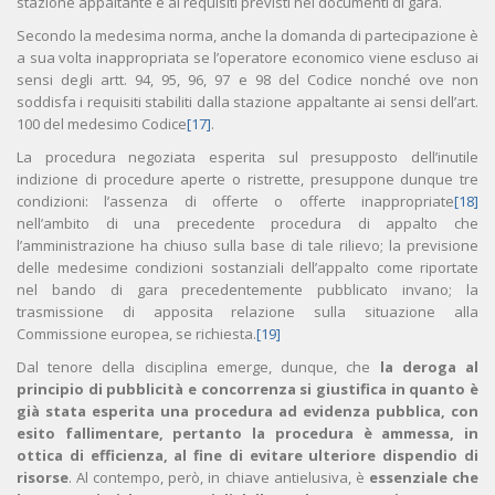
stazione appaltante e ai requisiti previsti nei documenti di gara.
Secondo la medesima norma, anche la domanda di partecipazione è
a sua volta inappropriata se l’operatore economico viene escluso ai
sensi degli artt. 94, 95, 96, 97 e 98 del Codice nonché ove non
soddisfa i requisiti stabiliti dalla stazione appaltante ai sensi dell’art.
100 del medesimo Codice
[17]
.
La procedura negoziata esperita sul presupposto dell’inutile
indizione di procedure aperte o ristrette, presuppone dunque tre
condizioni: l’assenza di offerte o offerte inappropriate
[18]
nell’ambito di una precedente procedura di appalto che
l’amministrazione ha chiuso sulla base di tale rilievo; la previsione
delle medesime condizioni sostanziali dell’appalto come riportate
nel bando di gara precedentemente pubblicato invano; la
trasmissione di apposita relazione sulla situazione alla
Commissione europea, se richiesta.
[19]
Dal tenore della disciplina emerge, dunque, che
la deroga al
principio di pubblicità e concorrenza si giustifica in quanto è
già stata esperita una procedura ad evidenza pubblica, con
esito fallimentare, pertanto la procedura è ammessa, in
ottica di efficienza, al fine di evitare ulteriore dispendio di
risorse
. Al contempo, però, in chiave antielusiva, è
essenziale che