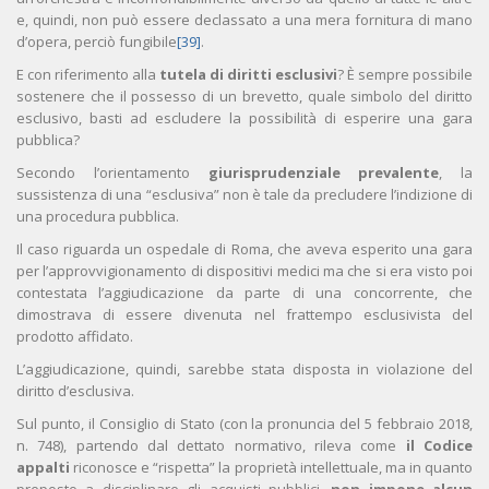
e, quindi, non può essere declassato a una mera fornitura di mano
d’opera, perciò fungibile
[39]
.
E con riferimento alla
tutela di diritti esclusivi
? È sempre possibile
sostenere che il possesso di un brevetto, quale simbolo del diritto
esclusivo, basti ad escludere la possibilità di esperire una gara
pubblica?
Secondo l’orientamento
giurisprudenziale prevalente
, la
sussistenza di una “esclusiva” non è tale da precludere l’indizione di
una procedura pubblica.
Il caso riguarda un ospedale di Roma, che aveva esperito una gara
per l’approvvigionamento di dispositivi medici ma che si era visto poi
contestata l’aggiudicazione da parte di una concorrente, che
dimostrava di essere divenuta nel frattempo esclusivista del
prodotto affidato.
L’aggiudicazione, quindi, sarebbe stata disposta in violazione del
diritto d’esclusiva.
Sul punto, il Consiglio di Stato (con la pronuncia del 5 febbraio 2018,
n. 748), partendo dal dettato normativo, rileva come
il Codice
appalti
riconosce e “rispetta” la proprietà intellettuale, ma in quanto