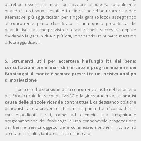
potrebbe essere un modo per ovviare al
lock-in,
specialmente
quando i costi sono elevati. A tal fine si potrebbe ricorrere a due
alternative: più aggiudicatari per singola gara (o lotto), assegnando
al concorrente primo classificato di una quota predefinita del
quantitativo massimo previsto e a scalare per i successivi, oppure
dividendo la gara in due o più lotti, imponendo un numero massimo
di lotti aggiudicabili.
5
. Strumenti utili per accertare l’infungibilità del bene:
consultazioni preliminari di mercato e programmazione dei
fabbisogni. A monte è sempre prescritto un incisivo obbligo
di motivazione
Il pericolo di distorsione della concorrenza insito nel fenomeno
del
lock-in
richiede, secondo l’ANAC e la giurisprudenza, un’
analisi
cauta delle singole vicende contrattuali
, caldeggiando politiche
di acquisto atte a prevenire il fenomeno, prima che a “combatterlo”,
con espedienti mirati, come ad esempio una lungimirante
programmazione dei fabbisogni e una consapevole progettazione
dei beni e servizi oggetto delle commesse, nonché il ricorso ad
accurate consultazioni preliminari di mercato.