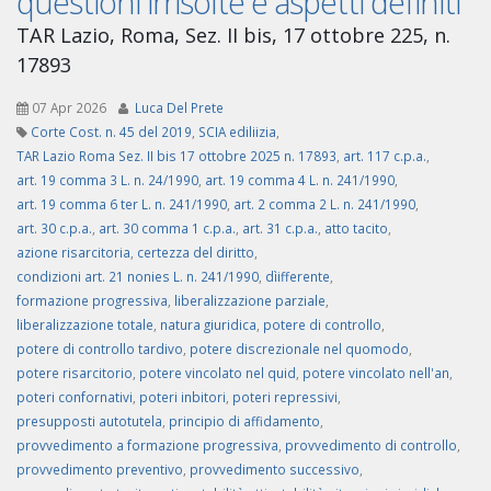
questioni irrisolte e aspetti definiti
TAR Lazio, Roma, Sez. II bis, 17 ottobre 225, n.
17893
07 Apr 2026
Luca Del Prete
Corte Cost. n. 45 del 2019
,
SCIA ediliizia
,
TAR Lazio Roma Sez. II bis 17 ottobre 2025 n. 17893
,
art. 117 c.p.a.
,
art. 19 comma 3 L. n. 24/1990
,
art. 19 comma 4 L. n. 241/1990
,
art. 19 comma 6 ter L. n. 241/1990
,
art. 2 comma 2 L. n. 241/1990
,
art. 30 c.p.a.
,
art. 30 comma 1 c.p.a.
,
art. 31 c.p.a.
,
atto tacito
,
azione risarcitoria
,
certezza del diritto
,
condizioni art. 21 nonies L. n. 241/1990
,
dìifferente
,
formazione progressiva
,
liberalizzazione parziale
,
liberalizzazione totale
,
natura giuridica
,
potere di controllo
,
potere di controllo tardivo
,
potere discrezionale nel quomodo
,
potere risarcitorio
,
potere vincolato nel quid
,
potere vincolato nell'an
,
poteri confornativi
,
poteri inbitori
,
poteri repressivi
,
presupposti autotutela
,
principio di affidamento
,
provvedimento a formazione progressiva
,
provvedimento di controllo
,
provvedimento preventivo
,
provvedimento successivo
,