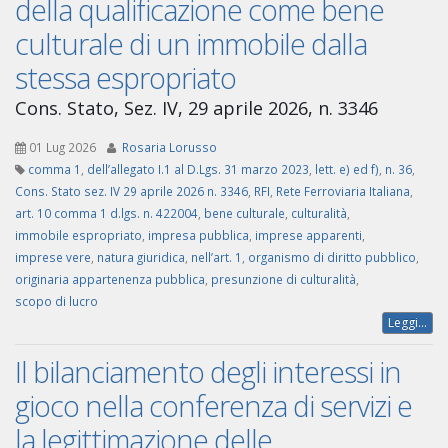
della qualificazione come bene
culturale di un immobile dalla
stessa espropriato
Cons. Stato, Sez. IV, 29 aprile 2026, n. 3346
01 Lug 2026
Rosaria Lorusso
comma 1
,
dell’allegato I.1 al D.Lgs. 31 marzo 2023
,
lett. e) ed f)
,
n. 36
,
Cons. Stato sez. IV 29 aprile 2026 n. 3346
,
RFI
,
Rete Ferroviaria Italiana
,
art. 10 comma 1 d.lgs. n. 422004
,
bene culturale
,
culturalità
,
immobile espropriato
,
impresa pubblica
,
imprese apparenti
,
imprese vere
,
natura giuridica
,
nell’art. 1
,
organismo di diritto pubblico
,
originaria appartenenza pubblica
,
presunzione di culturalità
,
scopo di lucro
Leggi...
Il bilanciamento degli interessi in
gioco nella conferenza di servizi e
la legittimazione delle