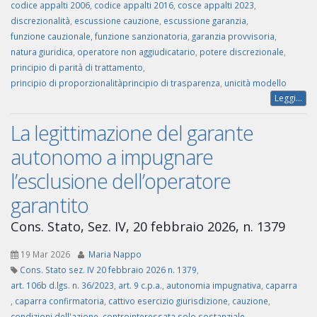
codice appalti 2006
,
codice appalti 2016
,
cosce appalti 2023
,
discrezionalità
,
escussione cauzione
,
escussione garanzia
,
funzione cauzionale
,
funzione sanzionatoria
,
garanzia provvisoria
,
natura giuridica
,
operatore non aggiudicatario
,
potere discrezionale
,
principio di parità di trattamento
,
principio di proporzionalitàprincipio di trasparenza
,
unicità modello
Leggi...
La legittimazione del garante
autonomo a impugnare
l’esclusione dell’operatore
garantito
Cons. Stato, Sez. IV, 20 febbraio 2026, n. 1379
19 Mar 2026
Maria Nappo
Cons. Stato sez. IV 20 febbraio 2026 n. 1379
,
art. 106b d.lgs. n. 36/2023
,
art. 9 c.p.a.
,
autonomia impugnativa
,
caparra
,
caparra confirmatoria
,
cattivo esercizio giurisdizione
,
cauzione
,
condizioni dell'azione
,
controinteressata solo sostanziale
,