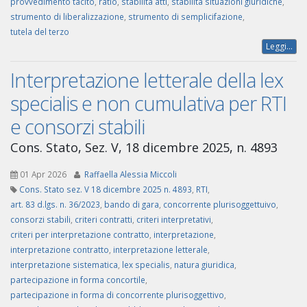
provvedimento tacito
,
ratio
,
stabilità atti
,
stabilità situazioni giuridiche
,
strumento di liberalizzazione
,
strumento di semplicifazione
,
tutela del terzo
Leggi...
Interpretazione letterale della lex
specialis e non cumulativa per RTI
e consorzi stabili
Cons. Stato, Sez. V, 18 dicembre 2025, n. 4893
01 Apr 2026
Raffaella Alessia Miccoli
Cons. Stato sez. V 18 dicembre 2025 n. 4893
,
RTI
,
art. 83 d.lgs. n. 36/2023
,
bando di gara
,
concorrente plurisoggettuivo
,
consorzi stabili
,
criteri contratti
,
criteri interpretativi
,
criteri per interpretazione contratto
,
interpretazione
,
interpretazione contratto
,
interpretazione letterale
,
interpretazione sistematica
,
lex specialis
,
natura giuridica
,
partecipazione in forma concortile
,
partecipazione in forma di concorrente plurisoggettivo
,