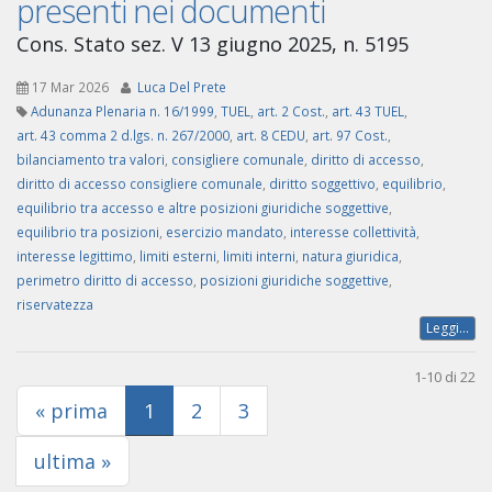
presenti nei documenti
Cons. Stato sez. V 13 giugno 2025, n. 5195
17 Mar 2026
Luca Del Prete
Adunanza Plenaria n. 16/1999
,
TUEL
,
art. 2 Cost.
,
art. 43 TUEL
,
art. 43 comma 2 d.lgs. n. 267/2000
,
art. 8 CEDU
,
art. 97 Cost.
,
bilanciamento tra valori
,
consigliere comunale
,
diritto di accesso
,
diritto di accesso consigliere comunale
,
diritto soggettivo
,
equilibrio
,
equilibrio tra accesso e altre posizioni giuridiche soggettive
,
equilibrio tra posizioni
,
esercizio mandato
,
interesse collettività
,
interesse legittimo
,
limiti esterni
,
limiti interni
,
natura giuridica
,
perimetro diritto di accesso
,
posizioni giuridiche soggettive
,
riservatezza
Leggi...
1-10 di 22
(current)
« prima
1
2
3
ultima »