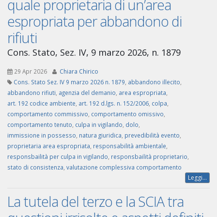
quale proprietaria di un’area
espropriata per abbandono di
rifiuti
Cons. Stato, Sez. IV, 9 marzo 2026, n. 1879
29 Apr 2026
Chiara Chirico
Cons. Stato Sez. IV 9 marzo 2026 n. 1879
,
abbandono illecito
,
abbandono rifiuti
,
agenzia del demanio
,
area espropriata
,
art. 192 codice ambiente
,
art. 192 d.lgs. n. 152/2006
,
colpa
,
comportamento commissivo
,
comportamento omissivo
,
comportamento tenuto
,
culpa in vigilando
,
dolo
,
immissione in possesso
,
natura giuridica
,
prevedibilità evento
,
proprietaria area espropriata
,
responsabilità ambientale
,
responsbailità per culpa in vigilando
,
responsbailità proprietario
,
stato di consistenza
,
valutazione complessiva comportamento
Leggi...
La tutela del terzo e la SCIA tra