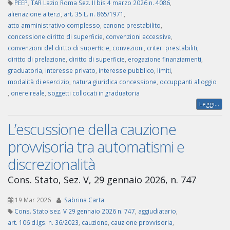
PEEP
,
TAR Lazio Roma Sez. II bis 4 marzo 2026 n. 4086
,
alienazione a terzi
,
art. 35 L. n. 865/1971
,
atto amministrativo complesso
,
canone prestabilito
,
concessione diritto di superficie
,
convenzioni accessive
,
convenzioni del dirtto di superficie
,
convezioni
,
criteri prestabiliti
,
diritto di prelazione
,
diritto di superficie
,
erogazione finanziamenti
,
graduatoria
,
interesse privato
,
interesse pubblico
,
limiti
,
modalità di esercizio
,
natura giuridica concessione
,
occuppanti alloggio
,
onere reale
,
soggetti collocati in graduatoria
Leggi...
L’escussione della cauzione
provvisoria tra automatismi e
discrezionalità
Cons. Stato, Sez. V, 29 gennaio 2026, n. 747
19 Mar 2026
Sabrina Carta
Cons. Stato sez. V 29 gennaio 2026 n. 747
,
aggiudiatario
,
art. 106 d.lgs. n. 36/2023
,
cauzione
,
cauzione provvisoria
,