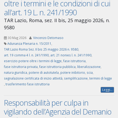
oltre i termini e le condizioni di cui
all’art. 19 L. n. 241/1990
TAR Lazio, Roma, sez. II bis, 25 maggio 2026, n.
9580
30 Mag 2026
Vincenzo Detomaso
Adunanza Plenaria n. 15/2011
,
TAR Lazio Roma Sez. II bis 25 maggio 2026 n. 9580
,
art. 19 comma 4 l. n. 241/1990
,
art. 21 nonies l. n. 241/1990
,
esercizio potere oltre i termini di legge
,
fase istruttoria
,
fase istruttoria privata
,
fase istruttoria pubblica
,
liberalizzazione
,
natura giuridica
,
potere di autotutela
,
potere inibitorio
,
scia
,
segnalazione certificata di inizio attività
,
semplificazione
,
termini di legge
,
trasferimento fase istruttoria
Leggi...
Responsabilità per culpa in
vigilando dell’Agenzia del Demanio