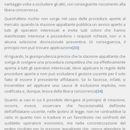
vantaggio volta a escludere gli altri, con conseguente nocumento alla
libera concorrenza.
Quest’ultimo rischio non sorge nel caso delle procedure aperte al
mercato: quando la stazione appaltante pubblica un avviso aperto a
tutti gli operatori interessati e invita tutti coloro che hanno
manifestato interesse e possiedono i requisiti richiesti, non vi è
alcuna selezione discrezionale preventiva. Di conseguenza, il
principio non può trovare applicazione
[33]
:
Al riguardo, la giurisprudenza precisa che la stazione appaltante che
scelga di svolgere una procedura competitiva che sia effettivamente
aperta a tutti gli operatori interessati, deve applicare le regole delle
procedure aperte e non può escludere il gestore uscente per il solo
fatto di essere il precedente affidatario. Se lo facesse, infatti, si
troverebbe ad applicare una causa di esclusione implicita, non
codificata e, dunque, lesiva della libera concorrenza
[34]
.
Quanto ai casi in cui è possibile derogare al principio di rotazione,
occorre, invece, osservare che l’eccezionalità dell’invito
dell’affidatario uscente, nelle ipotesi di legge, non ne contraddice la
ratio
, in quanto non si traduce in un favoritismo nei confronti del
suddetto operatore economico, ma nella concretizzazione del
miglior risultato per la stazione appaltante che, senza attendere le