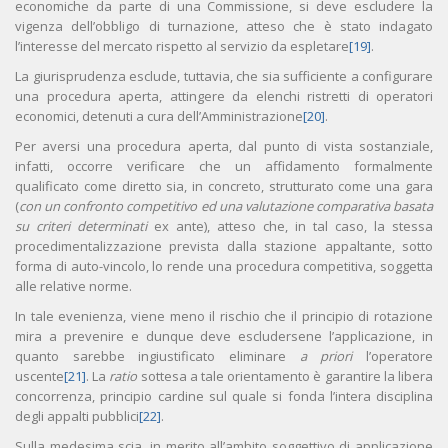
economiche da parte di una Commissione, si deve escludere la
vigenza dell’obbligo di turnazione, atteso che è stato indagato
l’interesse del mercato rispetto al servizio da espletare
[19]
.
La giurisprudenza esclude, tuttavia, che sia sufficiente a configurare
una procedura aperta, attingere da elenchi ristretti di operatori
economici, detenuti a cura dell’Amministrazione
[20]
.
Per aversi una procedura aperta, dal punto di vista sostanziale,
infatti, occorre verificare che un affidamento formalmente
qualificato come diretto sia, in concreto, strutturato come una gara
(
con un confronto competitivo ed una valutazione comparativa basata
su criteri determinati
ex ante), atteso che, in tal caso, la stessa
procedimentalizzazione prevista dalla stazione appaltante, sotto
forma di auto-vincolo, lo rende una procedura competitiva, soggetta
alle relative norme.
In tale evenienza, viene meno il rischio che il principio di rotazione
mira a prevenire e dunque deve escludersene l’applicazione, in
quanto sarebbe ingiustificato eliminare
a priori
l’operatore
uscente
[21]
. La
ratio
sottesa a tale orientamento è garantire la libera
concorrenza, principio cardine sul quale si fonda l’intera disciplina
degli appalti pubblici
[22]
.
Sulla medesima scia, in merito all’ambito soggettivo di applicazione