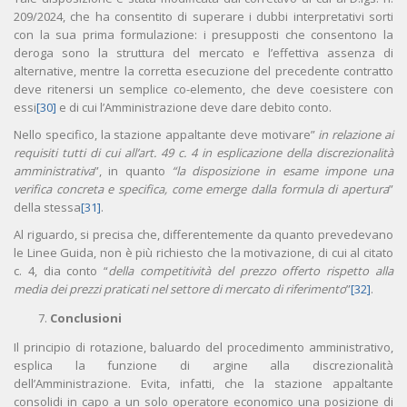
209/2024, che ha consentito di superare i dubbi interpretativi sorti
con la sua prima formulazione: i presupposti che consentono la
deroga sono la struttura del mercato e l’effettiva assenza di
alternative, mentre la corretta esecuzione del precedente contratto
deve ritenersi un semplice co-elemento, che deve coesistere con
essi
[30]
e di cui l’Amministrazione deve dare debito conto.
Nello specifico, la stazione appaltante deve motivare”
in relazione ai
requisiti tutti di cui all’art. 49 c. 4 in esplicazione della discrezionalità
amministrativa
”, in quanto
“la disposizione in esame impone una
verifica concreta e specifica, come emerge dalla formula di apertura
”
della stessa
[31]
.
Al riguardo, si precisa che, differentemente da quanto prevedevano
le Linee Guida, non è più richiesto che la motivazione, di cui al citato
c. 4, dia conto “
della competitività del prezzo offerto rispetto alla
media dei prezzi praticati nel settore di mercato di riferimento
”
[32]
.
Conclusioni
Il principio di rotazione, baluardo del procedimento amministrativo,
esplica la funzione di argine alla discrezionalità
dell’Amministrazione. Evita, infatti, che la stazione appaltante
consolidi in capo a un solo operatore economico una posizione di