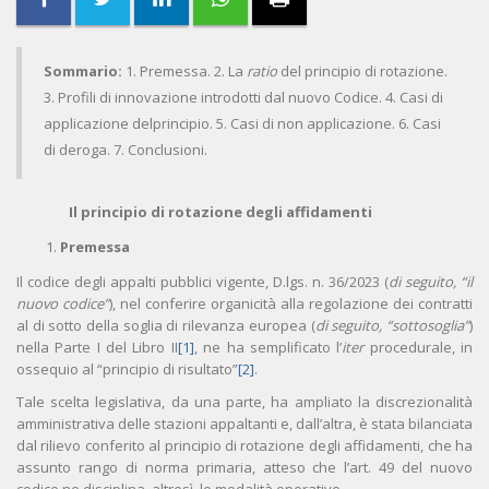
Sommario:
1. Premessa. 2. La
ratio
del principio di rotazione.
3. Profili di innovazione introdotti dal nuovo Codice. 4. Casi di
applicazione delprincipio. 5. Casi di non applicazione. 6. Casi
di deroga. 7. Conclusioni.
Il principio di rotazione degli affidamenti
Premessa
Il codice degli appalti pubblici vigente, D.lgs. n. 36/2023 (
di seguito, “il
nuovo codice”
), nel conferire organicità alla regolazione dei contratti
al di sotto della soglia di rilevanza europea (
di seguito, “sottosoglia”
)
nella Parte I del Libro II
[1]
, ne ha semplificato l’
iter
procedurale, in
ossequio al “principio di risultato”
[2]
.
Tale scelta legislativa, da una parte, ha ampliato la discrezionalità
amministrativa delle stazioni appaltanti e, dall’altra, è stata bilanciata
dal rilievo conferito al principio di rotazione degli affidamenti, che ha
assunto rango di norma primaria, atteso che l’art. 49 del nuovo