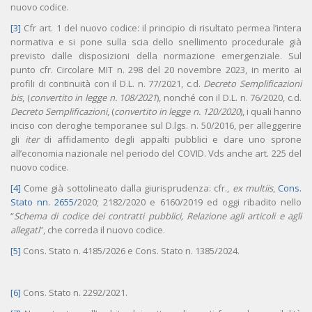
nuovo codice.
[3]
Cfr art. 1 del nuovo codice: il principio di risultato permea l’intera
normativa e si pone sulla scia dello snellimento procedurale già
previsto dalle disposizioni della normazione emergenziale. Sul
punto cfr. Circolare MIT n. 298 del 20 novembre 2023, in merito ai
profili di continuità con il D.L. n. 77/2021, c.d.
Decreto Semplificazioni
bis
, (
convertito in legge n. 108/2021
), nonché con il D.L. n. 76/2020, c.d.
Decreto Semplificazioni
, (
convertito in legge n. 120/2020
), i quali hanno
inciso con deroghe temporanee sul D.lgs. n. 50/2016, per alleggerire
gli
iter
di affidamento degli appalti pubblici e dare uno sprone
all’economia nazionale nel periodo del COVID. Vds anche art. 225 del
nuovo codice.
[4]
Come già sottolineato dalla giurisprudenza: cfr.,
ex multiis
,
Cons.
Stato nn. 2655/
2020; 2182/2020 e 6160/2019 ed oggi ribadito nello
“
Schema di codice dei contratti pubblici, Relazione agli articoli e agli
allegati
”, che correda il nuovo codice.
[5]
Cons. Stato n. 4185/2026 e Cons. Stato n. 1385/2024.
[6]
Cons. Stato n. 2292/2021.