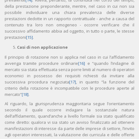
prevalente
[14]
. Rileva, pertanto, la continuità nel corso del tempo,
della prestazione preponderante, mentre, nel caso in cui non sia
possibile individuare una chiara prevalenza delle diverse
prestazioni dedotte in un rapporto contrattuale - anche a causa del
contenuto tra loro non omogeneo - occorre verificare che il
successivo affidamento abbia ad oggetto, in tutto o parte, le stesse
prestazioni
[15]
.
Casi di non applicazione
Il principio di rotazione non si applica nel caso in cui l’affidamento
avvenga tramite procedure ordinarie
[16]
e “quando l’indagine di
mercato sia stata effettuata senza porre limiti al numero di operatori
economici in possesso dei requisiti richiesti da invitare alla
successiva procedura negoziata
[17]
, in quanto “la funzione del
criterio della rotazione è incompatibile con le procedure aperte al
mercato”
[18]
.
Al riguardo, la giurisprudenza maggioritaria segue l’orientamento
secondo il quale occorre indagare la sostanziale natura
dell’affidamento, quand’anche a livello formale sia stato qualificato
come diretto: qualora vi sia stato un avviso finalizzato ad ottenere
manifestazioni di interesse da parte delle imprese di settore, l’invito
agli operatori interessati, la valutazione dei curricula e delle offerte