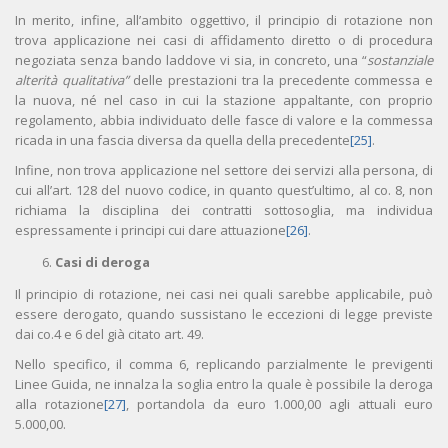
In merito, infine, all’ambito oggettivo, il principio di rotazione non
trova applicazione nei casi di affidamento diretto o di procedura
negoziata senza bando laddove vi sia, in concreto, una “
sostanziale
alterità qualitativa”
delle prestazioni tra la precedente commessa e
la nuova, né nel caso in cui la stazione appaltante, con proprio
regolamento, abbia individuato delle fasce di valore e la commessa
ricada in una fascia diversa da quella della precedente
[25]
.
Infine, non trova applicazione nel settore dei servizi alla persona, di
cui all’art. 128 del nuovo codice, in quanto quest’ultimo, al co. 8, non
richiama la disciplina dei contratti sottosoglia, ma individua
espressamente i principi cui dare attuazione
[26]
.
Casi di deroga
Il principio di rotazione, nei casi nei quali sarebbe applicabile, può
essere derogato, quando sussistano le eccezioni di legge previste
dai co.4 e 6 del già citato art. 49.
Nello specifico, il comma 6, replicando parzialmente le previgenti
Linee Guida, ne innalza la soglia entro la quale è possibile la deroga
alla rotazione
[27]
, portandola da euro 1.000,00 agli attuali euro
5.000,00.