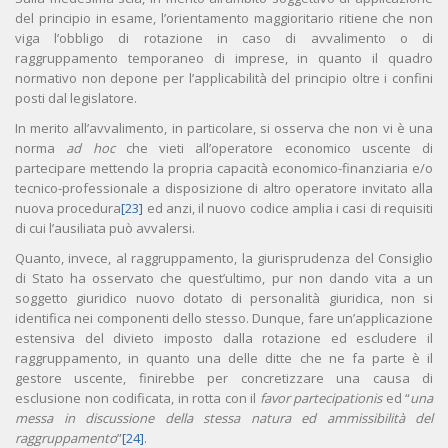
del principio in esame, l’orientamento maggioritario ritiene che non
viga l’obbligo di rotazione in caso di avvalimento o di
raggruppamento temporaneo di imprese, in quanto il quadro
normativo non depone per l’applicabilità del principio oltre i confini
posti dal legislatore.
In merito all’avvalimento, in particolare, si osserva che non vi è una
norma
ad hoc
che vieti all’operatore economico uscente di
partecipare mettendo la propria capacità economico-finanziaria e/o
tecnico-professionale a disposizione di altro operatore invitato alla
nuova procedura
[23]
ed anzi, il nuovo codice amplia i casi di requisiti
di cui l’ausiliata può avvalersi.
Quanto, invece, al raggruppamento, la giurisprudenza del Consiglio
di Stato ha osservato che quest’ultimo, pur non dando vita a un
soggetto giuridico nuovo dotato di personalità giuridica, non si
identifica nei componenti dello stesso. Dunque, fare un’applicazione
estensiva del divieto imposto dalla rotazione ed escludere il
raggruppamento, in quanto una delle ditte che ne fa parte è il
gestore uscente, finirebbe per concretizzare una causa di
esclusione non codificata, in rotta con il
favor partecipationis
ed “
una
messa in discussione della stessa natura ed ammissibilità del
raggruppamento
”
[24]
.