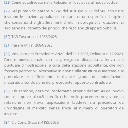
[28]
Come sottolineato nella Relazione Illustrativa al nuovo codice.
[29]
Sul punto vds. parere n.1245 del 18 luglio 2023 del MIT, con cui si
invitano le stazioni appaltanti a dotarsi di una specifica disciplina
che consenta che gli affidamenti diretti, in deroga alla rotazione, si
svolgano nel rispetto dei principi che regolano gli appalti pubblici.
[30]
TAR Toscana, n. 1968/2025.
[31]
Parere MIT n. 2084/2023.
[32]
Vds. Atto del Presidente ANAC dell’11.1.2023, Delibera n.12/2023:
l’onere motivazionale con la previgente disciplina, afferiva alla
puntuale dimostrazione, a cura della stazione appaltante, che non
fossero percorribili alternative in ordine alla struttura di mercato e al
particolare e difficilmente replicabile grado di soddisfazione
maturato a conclusione del precedente rapporto contrattuale.
[33]
Ciò sarebbe, peraltro, confermato proprio dall’art. 49 del nuovo
codice, il quale al co.5 specifica che, nelle procedure negoziate, la
rotazione non trova applicazione laddove sia preceduta da
un’indagine di mercato senza limite al numero di operatori da
invitare.
[34]
Cit. Cons. Stato n.4185/2026.