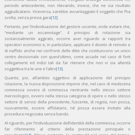
periodo antecedente, non rilevando, invece, che ne sia risultato
aggiudicatario. Viceversa, sarebbe avvantaggiato il soggetto che l’ha
svolta, senza previa gara
[12]
.
Pertanto, per l’individuazione del gestore uscente, onde evitare che,
“mediante un escamotage”, il principio di rotazione sia
sostanzialmente aggirato, occorre aver riguardo ai rapporti tra
operatori economici e, in particolare, applicare il divieto di reinvito e
di riaffido anche nei confronti delle ditte che costituiscono un unico
centro decisionale con quest’ultimo, come accade nel caso di forti
collegamenti ed indizi tali da far ritenere che non vi sia alterità
soggettiva tra le une e l’altro
[13]
.
Quanto, poi, all’ambito oggettivo di applicazione del principio
rotazione, la nuova disposizione impone che, nel caso di medesima
commessa ovvero di commessa rientrante nello stesso settore
merceologico, ovvero nella stessa categoria di opere o nello stesso
settore di servizi della precedente, l’uscente, di regola, non possa,
nuovamente, essere affidatario, né possa essere invitato alla
procedura negoziata senza bando.
Al riguardo, per l’individuazione dell’identità della commessa, occorre
far riferimento al criterio della prestazione principale o