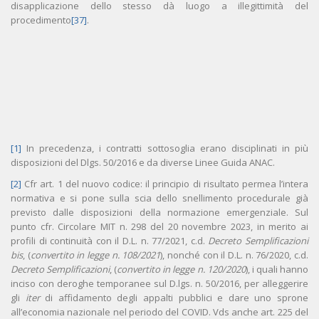
disapplicazione dello stesso dà luogo a illegittimità del
procedimento
[37]
.
[1]
In precedenza, i contratti sottosoglia erano disciplinati in più
disposizioni del Dlgs. 50/2016 e da diverse Linee Guida ANAC.
[2]
Cfr art. 1 del nuovo codice: il principio di risultato permea l’intera
normativa e si pone sulla scia dello snellimento procedurale già
previsto dalle disposizioni della normazione emergenziale. Sul
punto cfr. Circolare MIT n. 298 del 20 novembre 2023, in merito ai
profili di continuità con il D.L. n. 77/2021, c.d.
Decreto Semplificazioni
bis
, (
convertito in legge n. 108/2021
), nonché con il D.L. n. 76/2020, c.d.
Decreto Semplificazioni
, (
convertito in legge n. 120/2020
), i quali hanno
inciso con deroghe temporanee sul D.lgs. n. 50/2016, per alleggerire
gli
iter
di affidamento degli appalti pubblici e dare uno sprone
all’economia nazionale nel periodo del COVID. Vds anche art. 225 del