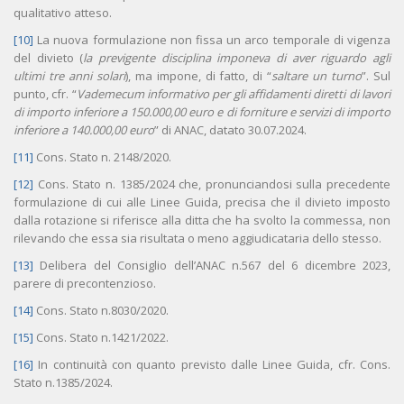
qualitativo atteso.
[10]
La nuova formulazione non fissa un arco temporale di vigenza
del divieto (
la previgente disciplina imponeva di aver riguardo agli
ultimi tre anni solari
), ma impone, di fatto, di “
saltare un turno
”. Sul
punto, cfr. “
Vademecum informativo per gli affidamenti diretti di lavori
di importo inferiore a 150.000,00 euro e di forniture e servizi di importo
inferiore a 140.000,00 euro
” di ANAC, datato 30.07.2024.
[11]
Cons. Stato n. 2148/2020.
[12]
Cons. Stato n. 1385/2024 che, pronunciandosi sulla precedente
formulazione di cui alle Linee Guida, precisa che il divieto imposto
dalla rotazione si riferisce alla ditta che ha svolto la commessa, non
rilevando che essa sia risultata o meno aggiudicataria dello stesso.
[13]
Delibera del Consiglio dell’ANAC n.567 del 6 dicembre 2023,
parere di precontenzioso.
[14]
Cons. Stato n.8030/2020.
[15]
Cons. Stato n.1421/2022.
[16]
In continuità con quanto previsto dalle Linee Guida, cfr. Cons.
Stato n.1385/2024.