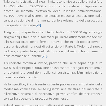
Tale scelta legislativa allinea il limite economico a quello di cui all’art.
1 c. 450 della l. n. 296/2006, al di sopra del quale è obbligatorio far
ricorso al mercato elettronico della Pubblica Amministrazione,
M.E.P.A., ovvero al sistema telematico messo a disposizione dalla
centrale regionale di riferimento per lo svolgimento delle procedure
di acquisto sottosoglia
[28]
.
Al riguardo, si specifica che il tetto degli euro 5.000,00 riguarda ogni
singolo acquisto e non la somma di più micro affidamenti consecutivi
alla stessa ditta. Resta fermo, tuttavia, che in tali ipotesi devono
essere rispettati i principi di cui al Libro I, Parte I, Titolo I del nuovo
codice e, in particolare, quello di fiducia e di divieto di frazionamento
delle commesse pubbliche
[29]
.
Il suindicato comma 4, invece, prevede che, al di sopra degli euro
5.000,00, il principio di rotazione possa essere derogato, in presenza
di determinate condizioni, della cui sussistenza, l’Amministrazione
deve dare debito conto.
Nello specifico, il contraente uscente può essere affidatario della
medesima commessa, avuto riguardo alla struttura del mercato e
all’effettiva assenza di alternative, previa verifica dell’accuratezza
con cui ha eseguito la precedente commessa.
Tale disposizione è stata modificata dal correttivo di cui al D.lgs. n.