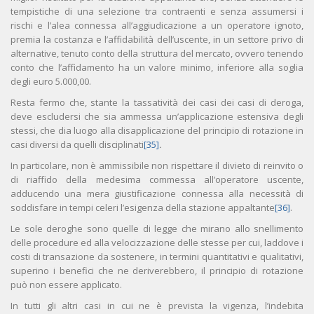
tempistiche di una selezione tra contraenti e senza assumersi i
rischi e l’alea connessa all’aggiudicazione a un operatore ignoto,
premia la costanza e l’affidabilità dell’uscente, in un settore privo di
alternative, tenuto conto della struttura del mercato, ovvero tenendo
conto che l’affidamento ha un valore minimo, inferiore alla soglia
degli euro 5.000,00.
Resta fermo che, stante la tassatività dei casi dei casi di deroga,
deve escludersi che sia ammessa un’applicazione estensiva degli
stessi, che dia luogo alla disapplicazione del principio di rotazione in
casi diversi da quelli disciplinati
[35]
.
In particolare, non è ammissibile non rispettare il divieto di reinvito o
di riaffido della medesima commessa all’operatore uscente,
adducendo una mera giustificazione connessa alla necessità di
soddisfare in tempi celeri l’esigenza della stazione appaltante
[36]
.
Le sole deroghe sono quelle di legge che mirano allo snellimento
delle procedure ed alla velocizzazione delle stesse per cui, laddove i
costi di transazione da sostenere, in termini quantitativi e qualitativi,
superino i benefici che ne deriverebbero, il principio di rotazione
può non essere applicato.
In tutti gli altri casi in cui ne è prevista la vigenza, l’indebita