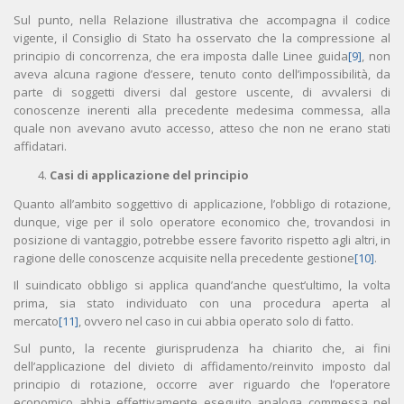
Sul punto, nella Relazione illustrativa che accompagna il codice
vigente, il Consiglio di Stato ha osservato che la compressione al
principio di concorrenza, che era imposta dalle Linee guida
[9]
, non
aveva alcuna ragione d’essere, tenuto conto dell’impossibilità, da
parte di soggetti diversi dal gestore uscente, di avvalersi di
conoscenze inerenti alla precedente medesima commessa, alla
quale non avevano avuto accesso, atteso che non ne erano stati
affidatari.
Casi di applicazione del principio
Quanto all’ambito soggettivo di applicazione, l’obbligo di rotazione,
dunque, vige per il solo operatore economico che, trovandosi in
posizione di vantaggio, potrebbe essere favorito rispetto agli altri, in
ragione delle conoscenze acquisite nella precedente gestione
[10]
.
Il suindicato obbligo si applica quand’anche quest’ultimo, la volta
prima, sia stato individuato con una procedura aperta al
mercato
[11]
, ovvero nel caso in cui abbia operato solo di fatto.
Sul punto, la recente giurisprudenza ha chiarito che, ai fini
dell’applicazione del divieto di affidamento/reinvito imposto dal
principio di rotazione, occorre aver riguardo che l’operatore
economico abbia effettivamente eseguito analoga commessa nel