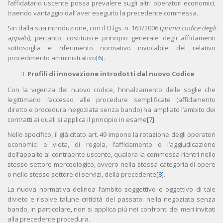
l’affidatario uscente possa prevalere sugli altri operatori economici,
traendo vantaggio dall’aver eseguito la precedente commessa.
Sin dalla sua introduzione, con il D.lgs. n. 163/2006 (
primo codice degli
appalti),
pertanto, costituisce principio generale degli affidamenti
sottosoglia e riferimento normativo inviolabile del relativo
procedimento amministrativo
[6]
.
Profili di innovazione introdotti dal nuovo Codice
Con la vigenza del nuovo codice, l’innalzamento delle soglie che
legittimano l’accesso alle procedure semplificate (affidamento
diretto e procedura negoziata senza bando) ha ampliato l’ambito dei
contratti ai quali si applica il principio in esame
[7]
.
Nello specifico, il già citato art. 49 impone la rotazione degli operatori
economici e vieta, di regola, l’affidamento o l’aggiudicazione
dell’appalto al contraente uscente, qualora la commessa rientri nello
stesso settore merceologico, ovvero nella stessa categoria di opere
o nello stesso settore di servizi, della precedente
[8]
.
La nuova normativa delinea l’ambito soggettivo e oggettivo di tale
divieto e risolve talune criticità del passato: nella negoziata senza
bando, in particolare, non si applica più nei confronti dei meri invitati
alla precedente procedura.