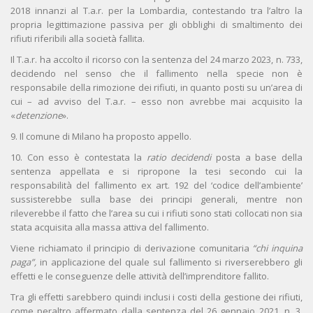
2018 innanzi al T.a.r. per la Lombardia, contestando tra l’altro la
propria legittimazione passiva per gli obblighi di smaltimento dei
rifiuti riferibili alla società fallita.
Il T.a.r. ha accolto il ricorso con la sentenza del 24 marzo 2023, n. 733,
decidendo nel senso che il fallimento nella specie non è
responsabile della rimozione dei rifiuti, in quanto posti su un’area di
cui – ad avviso del T.a.r. – esso non avrebbe mai acquisito la
«
detenzione
».
9. Il comune di Milano ha proposto appello.
10. Con esso è contestata la
ratio decidendi
posta a base della
sentenza appellata e si ripropone la tesi secondo cui la
responsabilità del fallimento ex art. 192 del ‘codice dell’ambiente’
sussisterebbe sulla base dei principi generali, mentre non
rileverebbe il fatto che l’area su cui i rifiuti sono stati collocati non sia
stata acquisita alla massa attiva del fallimento.
Viene richiamato il principio di derivazione comunitaria
“chi inquina
paga”,
in applicazione del quale sul fallimento si riverserebbero gli
effetti e le conseguenze delle attività dell’imprenditore fallito.
Tra gli effetti sarebbero quindi inclusi i costi della gestione dei rifiuti,
come peraltro affermato dalla sentenza del 26 gennaio 2021, n. 3,