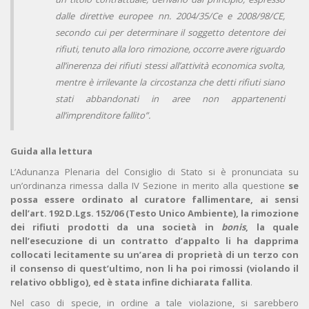
dalle direttive europee nn. 2004/35/Ce e 2008/98/CE,
secondo cui per determinare il soggetto detentore dei
rifiuti, tenuto alla loro rimozione, occorre avere riguardo
all’inerenza dei rifiuti stessi all’attività economica svolta,
mentre è irrilevante la circostanza che detti rifiuti siano
stati abbandonati in aree non appartenenti
all’imprenditore fallito”.
Guida alla lettura
L’Adunanza Plenaria del Consiglio di Stato si è pronunciata su
un’ordinanza rimessa dalla IV Sezione in merito alla questione
se
possa essere ordinato al curatore fallimentare, ai sensi
dell’art. 192 D.Lgs. 152/06 (Testo Unico Ambiente), la rimozione
dei rifiuti prodotti da una società in
bonis
, la quale
nell’esecuzione di un contratto d’appalto li ha dapprima
collocati lecitamente su un’area di proprietà di un terzo con
il consenso di quest’ultimo, non li ha poi rimossi (violando il
relativo obbligo), ed è stata infine dichiarata fallita
.
Nel caso di specie, in ordine a tale violazione, si sarebbero