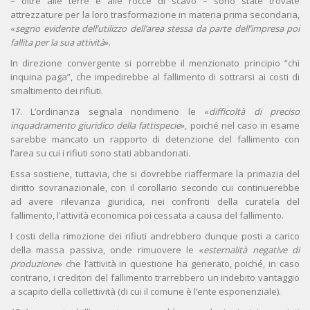
– oltre alle terre e alle rocce di scavo – sono state trovate
attrezzature per la loro trasformazione in materia prima secondaria,
«
segno evidente dell’utilizzo dell’area stessa da parte dell’impresa poi
fallita per la sua attività
».
In direzione convergente si porrebbe il menzionato principio “chi
inquina paga”, che impedirebbe al fallimento di sottrarsi ai costi di
smaltimento dei rifiuti.
17. L’ordinanza segnala nondimeno le «
difficoltà di preciso
inquadramento giuridico della fattispecie
», poiché nel caso in esame
sarebbe mancato un rapporto di detenzione del fallimento con
l’area su cui i rifiuti sono stati abbandonati.
Essa sostiene, tuttavia, che si dovrebbe riaffermare la primazia del
diritto sovranazionale, con il corollario secondo cui continuerebbe
ad avere rilevanza giuridica, nei confronti della curatela del
fallimento, l’attività economica poi cessata a causa del fallimento.
I costi della rimozione dei rifiuti andrebbero dunque posti a carico
della massa passiva, onde rimuovere le «
esternalità negative di
produzione
» che l’attività in questione ha generato, poiché, in caso
contrario, i creditori del fallimento trarrebbero un indebito vantaggio
a scapito della collettività (di cui il comune è l’ente esponenziale).