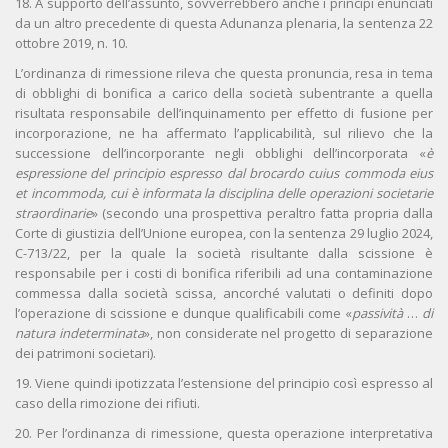
18. A supporto dell’assunto, sovverrebbero anche i principi enunciati
da un altro precedente di questa Adunanza plenaria, la sentenza 22
ottobre 2019, n. 10.
L’ordinanza di rimessione rileva che questa pronuncia, resa in tema
di obblighi di bonifica a carico della società subentrante a quella
risultata responsabile dell’inquinamento per effetto di fusione per
incorporazione, ne ha affermato l’applicabilità, sul rilievo che la
successione dell’incorporante negli obblighi dell’incorporata «
è
espressione del principio espresso dal brocardo cuius commoda eius
et incommoda, cui è informata la disciplina delle operazioni societarie
straordinarie
» (secondo una prospettiva peraltro fatta propria dalla
Corte di giustizia dell’Unione europea, con la sentenza 29 luglio 2024,
C-713/22, per la quale la società risultante dalla scissione è
responsabile per i costi di bonifica riferibili ad una contaminazione
commessa dalla società scissa, ancorché valutati o definiti dopo
l’operazione di scissione e dunque qualificabili come «
passività
…
di
natura indeterminata
», non considerate nel progetto di separazione
dei patrimoni societari).
19. Viene quindi ipotizzata l’estensione del principio così espresso al
caso della rimozione dei rifiuti.
20. Per l’ordinanza di rimessione, questa operazione interpretativa