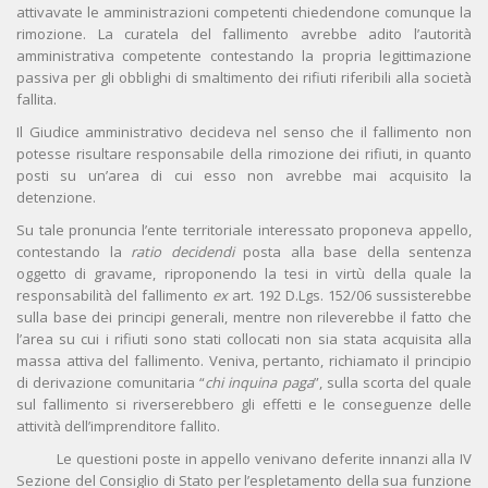
attivavate le amministrazioni competenti chiedendone comunque la
rimozione. La curatela del fallimento avrebbe adito l’autorità
amministrativa competente contestando la propria legittimazione
passiva per gli obblighi di smaltimento dei rifiuti riferibili alla società
fallita.
Il Giudice amministrativo decideva nel senso che il fallimento non
potesse risultare responsabile della rimozione dei rifiuti, in quanto
posti su un’area di cui esso non avrebbe mai acquisito la
detenzione.
Su tale pronuncia l’ente territoriale interessato proponeva appello,
contestando la
ratio decidendi
posta alla base della sentenza
oggetto di gravame, riproponendo la tesi in virtù della quale la
responsabilità del fallimento
ex
art. 192 D.Lgs. 152/06 sussisterebbe
sulla base dei principi generali, mentre non rileverebbe il fatto che
l’area su cui i rifiuti sono stati collocati non sia stata acquisita alla
massa attiva del fallimento. Veniva, pertanto, richiamato il principio
di derivazione comunitaria “
chi inquina paga
”, sulla scorta del quale
sul fallimento si riverserebbero gli effetti e le conseguenze delle
attività dell’imprenditore fallito.
Le questioni poste in appello venivano deferite innanzi alla IV
Sezione del Consiglio di Stato per l’espletamento della sua funzione