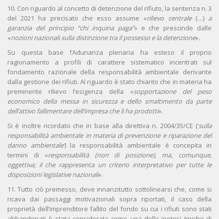
10. Con riguardo al concetto di detenzione del rifiuto, la sentenza n. 3
del 2021 ha precisato che esso assume «
rilievo centrale
(…)
a
garanzia del principio “chi inquina paga”
» e che prescinde dalle
«
nozioni nazionali sulla distinzione tra il possesso e la detenzione
».
Su questa base l’Adunanza plenaria ha esteso il proprio
ragionamento a profili di carattere sistematico incentrati sul
fondamento razionale della responsabilità ambientale derivante
dalla gestione dei rifiuti. Al riguardo è stato chiarito che in materia ha
preminente rilievo l’esigenza della «
sopportazione del peso
economico della messa in sicurezza e dello smaltimento da parte
dell’attivo fallimentare dell’impresa che li ha prodotti
».
Si è inoltre ricordato che in base alla direttiva n. 2004/35/CE (‘
sulla
responsabilità ambientale in materia di prevenzione e riparazione del
danno ambientale’
) la responsabilità ambientale è concepita in
termini di «
responsabilità (non di posizione), ma, comunque,
oggettiva; il che rappresenta un criterio interpretativo per tutte le
disposizioni legislative nazionali
».
11. Tutto ciò premesso, deve innanzitutto sottolinearsi che, come si
ricava dai passaggi motivazionali sopra riportati, il caso della
proprietà dell’imprenditore fallito del fondo su cui i rifiuti sono stati
abbandonati è stata considerata come una delle ipotesi tipiche di