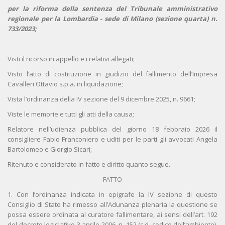
per la riforma della sentenza del Tribunale amministrativo
regionale per la Lombardia - sede di Milano (sezione quarta) n.
733/2023;
Visti il ricorso in appello e i relativi allegati;
Visto l’atto di costituzione in giudizio del fallimento dell’Impresa
Cavalleri Ottavio s.p.a. in liquidazione;
Vista l’ordinanza della IV sezione del 9 dicembre 2025, n. 9661;
Viste le memorie e tutti gli atti della causa;
Relatore nell’udienza pubblica del giorno 18 febbraio 2026 il
consigliere Fabio Franconiero e uditi per le parti gli avvocati Angela
Bartolomeo e Giorgio Sicari;
Ritenuto e considerato in fatto e diritto quanto segue.
FATTO
1. Con l’ordinanza indicata in epigrafe la IV sezione di questo
Consiglio di Stato ha rimesso all’Adunanza plenaria la questione se
possa essere ordinata al curatore fallimentare, ai sensi dell’art. 192
del decreto legislativo 3 aprile 2006, n. 152 (c.d. codice dell’ambiente),