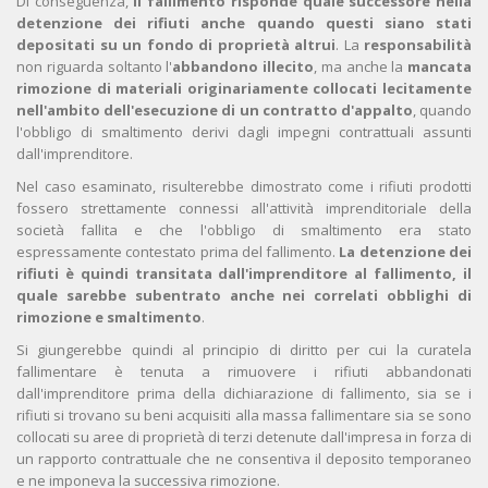
Di conseguenza,
il fallimento risponde quale successore nella
detenzione dei rifiuti anche quando questi siano stati
depositati su un fondo di proprietà altrui
. La
responsabilità
non riguarda soltanto l'
abbandono illecito
, ma anche la
mancata
rimozione di materiali originariamente collocati lecitamente
nell'ambito dell'esecuzione di un contratto d'appalto
, quando
l'obbligo di smaltimento derivi dagli impegni contrattuali assunti
dall'imprenditore.
Nel caso esaminato, risulterebbe dimostrato come i rifiuti prodotti
fossero strettamente connessi all'attività imprenditoriale della
società fallita e che l'obbligo di smaltimento era stato
espressamente contestato prima del fallimento.
La detenzione dei
rifiuti è quindi transitata dall'imprenditore al fallimento, il
quale sarebbe subentrato anche nei correlati obblighi di
rimozione e smaltimento
.
Si giungerebbe quindi al principio di diritto per cui la curatela
fallimentare è tenuta a rimuovere i rifiuti abbandonati
dall'imprenditore prima della dichiarazione di fallimento, sia se i
rifiuti si trovano su beni acquisiti alla massa fallimentare sia se sono
collocati su aree di proprietà di terzi detenute dall'impresa in forza di
un rapporto contrattuale che ne consentiva il deposito temporaneo
e ne imponeva la successiva rimozione.