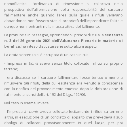
nomofilattica. L’ordinanza di rimessione si collocava nella
prospettiva dell’affermazione della responsabilità del curatore
fallimentare anche quando l’area sulla quale i rifiuti venivano
abbandonati non fossero stati di proprietà dell’imprenditore fallito e
dunque non rientranti nella massa attiva del fallimento.
La pronuncia in rassegna, riprendendo i principi di cui alla
sentenza
n. 3 del 26 gennaio 2021 dell’Adunanza Plenaria
in
materia di
bonifica
, ha inteso discostarsene sotto alcuni aspetti.
La citata sentenza si è occupata di un caso in cui:
- l’impresa in
bonis
aveva senza titolo collocato i rifiuti sul proprio
terreno;
- era discusso se il curatore fallimentare fosse tenuto o meno a
rimuovere tali rifiuti, della cui esistenza era venuto a conoscenza
con la notifica del provvedimento emesso dopo la dichiarazione di
fallimento ai sensi dell’art. 192 del D.Lgs. 152/06.
Nel caso in esame, invece:
- l’impresa
in bonis
aveva collocato lecitamente i rifiuti su terreno
altrui, in esecuzione di un contratto di appalto che prevedeva il suo
obbligo di collocarli provvisoriamente in quel luogo, per poi