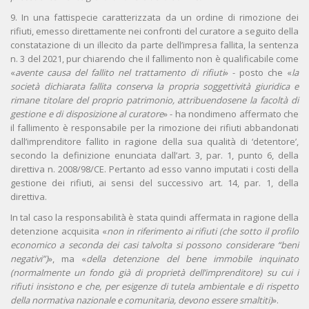
9. In una fattispecie caratterizzata da un ordine di rimozione dei
rifiuti, emesso direttamente nei confronti del curatore a seguito della
constatazione di un illecito da parte dell’impresa fallita, la sentenza
n. 3 del 2021, pur chiarendo che il fallimento non è qualificabile come
«
avente causa del fallito nel trattamento di rifiuti
» - posto che «
la
società dichiarata fallita conserva la propria soggettività giuridica e
rimane titolare del proprio patrimonio, attribuendosene la facoltà di
gestione e di disposizione al curatore
» - ha nondimeno affermato che
il fallimento è responsabile per la rimozione dei rifiuti abbandonati
dall’imprenditore fallito in ragione della sua qualità di ‘detentore’,
secondo la definizione enunciata dall’art. 3, par. 1, punto 6, della
direttiva n. 2008/98/CE. Pertanto ad esso vanno imputati i costi della
gestione dei rifiuti, ai sensi del successivo art. 14, par. 1, della
direttiva.
In tal caso la responsabilità è stata quindi affermata in ragione della
detenzione acquisita «
non in riferimento ai rifiuti (che sotto il profilo
economico a seconda dei casi talvolta si possono considerare “beni
negativi”)
», ma «
della detenzione del bene immobile inquinato
(normalmente un fondo già di proprietà dell’imprenditore) su cui i
rifiuti insistono e che, per esigenze di tutela ambientale e di rispetto
della normativa nazionale e comunitaria, devono essere smaltiti)
».