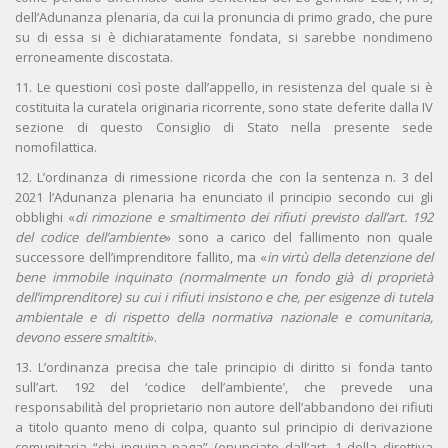
dell’Adunanza plenaria, da cui la pronuncia di primo grado, che pure
su di essa si è dichiaratamente fondata, si sarebbe nondimeno
erroneamente discostata.
11. Le questioni così poste dall’appello, in resistenza del quale si è
costituita la curatela originaria ricorrente, sono state deferite dalla IV
sezione di questo Consiglio di Stato nella presente sede
nomofilattica.
12. L’ordinanza di rimessione ricorda che con la sentenza n. 3 del
2021 l’Adunanza plenaria ha enunciato il principio secondo cui gli
obblighi «
di rimozione e smaltimento dei rifiuti previsto dall’art. 192
del codice dell’ambiente
» sono a carico del fallimento non quale
successore dell’imprenditore fallito, ma «
in virtù della detenzione del
bene immobile inquinato (normalmente un fondo già di proprietà
dell’imprenditore) su cui i rifiuti insistono e che, per esigenze di tutela
ambientale e di rispetto della normativa nazionale e comunitaria,
devono essere smaltiti
».
13. L’ordinanza precisa che tale principio di diritto si fonda tanto
sull’art. 192 del ‘codice dell’ambiente’, che prevede una
responsabilità del proprietario non autore dell’abbandono dei rifiuti
a titolo quanto meno di colpa, quanto sul principio di derivazione
comunitaria “chi inquina paga” (enunciato dall’art. 1 della direttiva