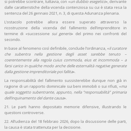
si potrebbe scontrare, tuttavia, con «
un dubbio esegetico
», derivante
dalle caratteristiche della vicenda contenziosa su cui è stata resa la
sentenza del 26 gennaio 2021, n. 3, di questa Adunanza plenaria.
L’ostacolo potrebbe allora essere superato attraverso la
ricostruzione della vicenda del fallimento dell’imprenditore in
termine di «successione
sui generis
» del primo nei confronti del
secondo.
In base al fenomeno così definibile, conclude l’ordinanza, «
il curatore
che subentra nella gestione degli asset sarebbe tenuto –
coerentemente alla regola cuius commoda, eius et incommoda – a
farsi carico in qualche modo anche delle esternalità negative generate
dalla gestione imprenditoriale poi fallita
».
La responsabilità del fallimento sussisterebbe dunque non già in
ragione di un rapporto dominicale sui beni immobili o sui rifiuti, «
ma
quale soggetto subentrante, appunto, nella “responsabilità” primaria
dell’inquinamento del dante causa
».
21. Le parti hanno depositato memorie difensive, illustrando le
questioni controverse.
22. All’udienza del 18 febbraio 2026, dopo la discussione delle parti,
la causa è stata trattenuta per la decisione.