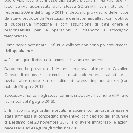
opere viabilistiche connesse alla strada statale n. 145 Paullese, 4°
lotto) veniva autorizzata dalla stessa SO.GE.M.I. (con note del 4
febbraio 2009 e del 5 luglio 2011) al deposito provvisorio delle rocce
da scavo prodotte dall’esecuzione dei lavori appaltati, con l’obbligo
di successiva rimozione e con assunzione di ogni onere e
responsabilità per le operazioni di trasporto e stoccaggio
temporaneo.
Come sopra accennato, i rifiuti ivi collocati non sono poi stati rimossi
dall’appaltatrice.
4. Si sono quindi attivate le amministrazioni competenti.
Dapprima la provincia di Milano ordinava all’Impresa Cavalleri
Ottavio di rimuovere i cumuli di rifiuti abbandonati sul sito e di
avviarli al recupero e allo smaltimento presso impianti di terzi (con
nota dell’8 aprile 2013).
Successivamente, negli stessi termini, si attivava il comune di Milano
(con nota del 3 giugno 2013).
5. In riscontro agli ordini ricevuti, la società comunicava di essere
stata ammessa al concordato preventivo (con decreto del Tribunale
di Bergamo del 28 novembre 2013) e di avere intrapreso le azioni
necessarie ad eseguire gli ordini ricevuti.