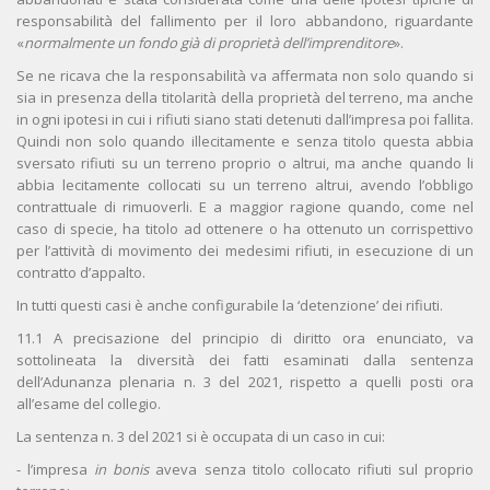
responsabilità del fallimento per il loro abbandono, riguardante
«
normalmente un fondo già di proprietà dell’imprenditore
».
Se ne ricava che la responsabilità va affermata non solo quando si
sia in presenza della titolarità della proprietà del terreno, ma anche
in ogni ipotesi in cui i rifiuti siano stati detenuti dall’impresa poi fallita.
Quindi non solo quando illecitamente e senza titolo questa abbia
sversato rifiuti su un terreno proprio o altrui, ma anche quando li
abbia lecitamente collocati su un terreno altrui, avendo l’obbligo
contrattuale di rimuoverli. E a maggior ragione quando, come nel
caso di specie, ha titolo ad ottenere o ha ottenuto un corrispettivo
per l’attività di movimento dei medesimi rifiuti, in esecuzione di un
contratto d’appalto.
In tutti questi casi è anche configurabile la ‘detenzione’ dei rifiuti.
11.1 A precisazione del principio di diritto ora enunciato, va
sottolineata la diversità dei fatti esaminati dalla sentenza
dell’Adunanza plenaria n. 3 del 2021, rispetto a quelli posti ora
all’esame del collegio.
La sentenza n. 3 del 2021 si è occupata di un caso in cui:
- l’impresa
in bonis
aveva senza titolo collocato rifiuti sul proprio