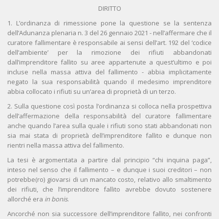
DIRITTO
1. L’ordinanza di rimessione pone la questione se la sentenza
dell’Adunanza plenaria n. 3 del 26 gennaio 2021 - nell’affermare che il
curatore fallimentare è responsabile ai sensi dell’art. 192 del ‘codice
dell’ambiente’ per la rimozione dei rifiuti abbandonati
dall’imprenditore fallito su aree appartenute a quest’ultimo e poi
incluse nella massa attiva del fallimento - abbia implicitamente
negato la sua responsabilità quando il medesimo imprenditore
abbia collocato i rifiuti su un’area di proprietà di un terzo.
2. Sulla questione così posta l’ordinanza si colloca nella prospettiva
dell’affermazione della responsabilità del curatore fallimentare
anche quando l’area sulla quale i rifiuti sono stati abbandonati non
sia mai stata di proprietà dell’imprenditore fallito e dunque non
rientri nella massa attiva del fallimento.
La tesi è argomentata a partire dal principio “chi inquina paga”,
inteso nel senso che il fallimento – e dunque i suoi creditori – non
potrebbe(ro) giovarsi di un mancato costo, relativo allo smaltimento
dei rifiuti, che l’imprenditore fallito avrebbe dovuto sostenere
allorché era
in bonis
.
Ancorché non sia successore dell’imprenditore fallito, nei confronti