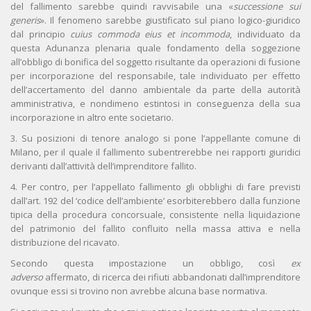
del fallimento sarebbe quindi ravvisabile una «
successione sui
generis
». Il fenomeno sarebbe giustificato sul piano logico-giuridico
dal principio
cuius commoda eius et incommoda
, individuato da
questa Adunanza plenaria quale fondamento della soggezione
all’obbligo di bonifica del soggetto risultante da operazioni di fusione
per incorporazione del responsabile, tale individuato per effetto
dell’accertamento del danno ambientale da parte della autorità
amministrativa, e nondimeno estintosi in conseguenza della sua
incorporazione in altro ente societario.
3. Su posizioni di tenore analogo si pone l’appellante comune di
Milano, per il quale il fallimento subentrerebbe nei rapporti giuridici
derivanti dall’attività dell’imprenditore fallito.
4. Per contro, per l’appellato fallimento gli obblighi di fare previsti
dall’art. 192 del ‘codice dell’ambiente’ esorbiterebbero dalla funzione
tipica della procedura concorsuale, consistente nella liquidazione
del patrimonio del fallito confluito nella massa attiva e nella
distribuzione del ricavato.
Secondo questa impostazione un obbligo, così
ex
adverso
affermato, di ricerca dei rifiuti abbandonati dall’imprenditore
ovunque essi si trovino non avrebbe alcuna base normativa.