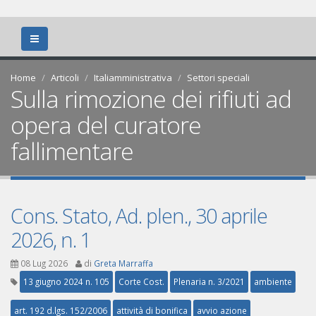
Home
Articoli
Italiamministrativa
Settori speciali
Sulla rimozione dei rifiuti ad
opera del curatore
fallimentare
Cons. Stato, Ad. plen., 30 aprile
2026, n. 1
08 Lug 2026
di
Greta Marraffa
13 giugno 2024 n. 105
Corte Cost.
Plenaria n. 3/2021
ambiente
art. 192 d.lgs. 152/2006
attività di bonifica
avvio azione