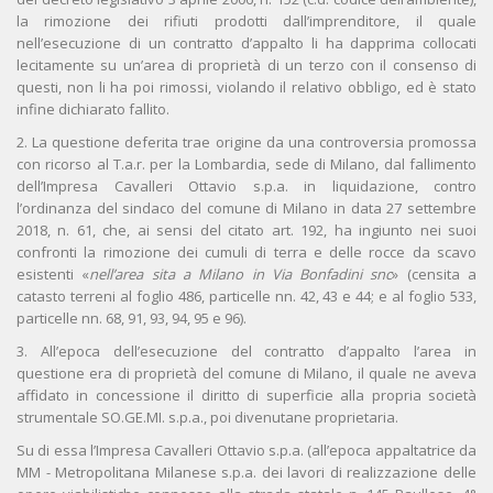
la rimozione dei rifiuti prodotti dall’imprenditore, il quale
nell’esecuzione di un contratto d’appalto li ha dapprima collocati
lecitamente su un’area di proprietà di un terzo con il consenso di
questi, non li ha poi rimossi, violando il relativo obbligo, ed è stato
infine dichiarato fallito.
2. La questione deferita trae origine da una controversia promossa
con ricorso al T.a.r. per la Lombardia, sede di Milano, dal fallimento
dell’Impresa Cavalleri Ottavio s.p.a. in liquidazione, contro
l’ordinanza del sindaco del comune di Milano in data 27 settembre
2018, n. 61, che, ai sensi del citato art. 192, ha ingiunto nei suoi
confronti la rimozione dei cumuli di terra e delle rocce da scavo
esistenti «
nell’area sita a Milano in Via Bonfadini snc
» (censita a
catasto terreni al foglio 486, particelle nn. 42, 43 e 44; e al foglio 533,
particelle nn. 68, 91, 93, 94, 95 e 96).
3. All’epoca dell’esecuzione del contratto d’appalto l’area in
questione era di proprietà del comune di Milano, il quale ne aveva
affidato in concessione il diritto di superficie alla propria società
strumentale SO.GE.MI. s.p.a., poi divenutane proprietaria.
Su di essa l’Impresa Cavalleri Ottavio s.p.a. (all’epoca appaltatrice da
MM - Metropolitana Milanese s.p.a. dei lavori di realizzazione delle