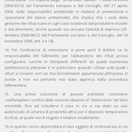
2004/35/CE del Parlamento europeo e del Consiglio, del 21 aprile
2004, ‘
sulla responsabilità ambientale in materia di prevenzione e
riparazione del danno ambientale’
)
,
che implica che i costi della
gestione dei rifiuti siano in ogni caso sostenuti dal produttore iniziale
o dal detentore, anche quando sia cessata l’attività di impresa (cfr.
direttiva 2008/98/CE del Parlamento europeo e del Consiglio, del 19
novembre 2008, artt. 3 e 14).
14. Per l’ordinanza di rimessione si pone però il dubbio se la
responsabilità del fallimento per l’abbandono dei rifiuti possa
configurarsi «
anche in fattispecie differenti da quella esaminata
dall’Adunanza plenaria
» e in particolare quando «
l’area sulla quale i
rifiuti si trovano non sia mai formalmente appartenuta all’impresa
in
bonis
» e non sia pertanto mai stata appresa dalla procedura
fallimentare.
15. Una prima soluzione al quesito potrebbe consistere
«
nell’ampliare i confini della nozione rilevante di “detenzione” dei beni
immobili
», fino ad includervi il caso in cui vi sia stato un uso
autorizzato di un’area di proprietà altrui per il deposito temporaneo
di rifiuti, al quale non è seguito il relativo smaltimento.
16. In questo senso deporrebbe il caso oggetto di controversia, in cui