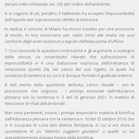
del più volte richiamato art. 192 del ‘codice dell’ambiente’.
6. In ragione di ciò, peraltro, il fallimento ha eccepito l’improcedibilità
dell’appello per sopravvenuto difetto di interesse.
In replica, il comune di Milano ha invece insistito per una pronuncia
di merito, in tesi necessaria per «
dare corso alla rivalsa nei suoi
confronti degli oneri sostenuti a seguito dell’esecuzione d’ufficio
».
7. Così riassunte le questioni controverse e gli argomenti a sostegno
delle stesse, va innanzitutto rilevato che sull’eccezione di
improcedibilità vi è una statuizione espressa dell’ordinanza di
rimessione (punto 26), nel senso del suo rigetto, la quale ha
sostanza di sentenza su cui si è dunque formato il giudicato interno.
8. Nel merito della questione deferita, vanno ribaditi – con le
precisazioni che seguono - i principi enunciati dall’Adunanza
plenaria con la sentenza n. 3 del 26 gennaio 2021, in materia di
‘rimozione di rifiuti abbandonati’.
Non sono pertinenti, invece, i principi enunciati in materia di bonifica
dall’Adunanza plenaria con la sentenza n. 10 del 22 ottobre 2019, che
si è occupata di «
una ben diversa fattispecie, in cui vi era stata la
successione di un “distinto soggetto giuridico” a quello su cui
precedentemente gravava l’onere della bonifica
».