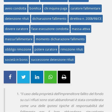
avvio condotta
bonifica
chi inquina paga
curatore fallimentare
detenzione rifiuti
dichiarazione fallimento
direttiva n. 2008/98/CE
dovere curatore
fase esecuzione condotta
massa attiva
massa fallimentare
momento dichiarazione fallimento
obbligo rimozione
potere curatore
rimozione rifiuti
società in bonis
successione detenzione rifiuti
“Il caso della proprietà dell’imprenditore fallito del fondo
su cui i rifiuti sono stati abbandonati è stata considerata
come una delle ipotesi tipiche di responsabilità del
fallimento per il loro abbandono, riguardante