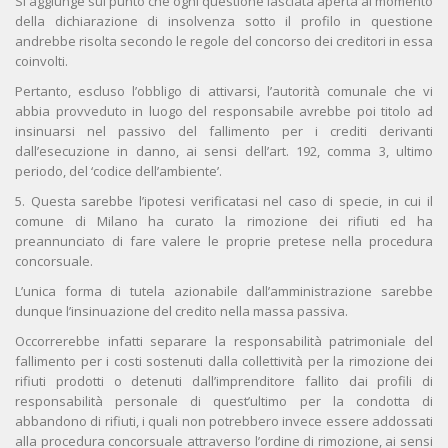
Si aggiunge sul punto che ogni questione lasciata aperta al momento
della dichiarazione di insolvenza sotto il profilo in questione
andrebbe risolta secondo le regole del concorso dei creditori in essa
coinvolti.
Pertanto, escluso l’obbligo di attivarsi, l’autorità comunale che vi
abbia provveduto in luogo del responsabile avrebbe poi titolo ad
insinuarsi nel passivo del fallimento per i crediti derivanti
dall’esecuzione in danno, ai sensi dell’art. 192, comma 3, ultimo
periodo, del ‘codice dell’ambiente’.
5. Questa sarebbe l’ipotesi verificatasi nel caso di specie, in cui il
comune di Milano ha curato la rimozione dei rifiuti ed ha
preannunciato di fare valere le proprie pretese nella procedura
concorsuale.
L’unica forma di tutela azionabile dall’amministrazione sarebbe
dunque l’insinuazione del credito nella massa passiva.
Occorrerebbe infatti separare la responsabilità patrimoniale del
fallimento per i costi sostenuti dalla collettività per la rimozione dei
rifiuti prodotti o detenuti dall’imprenditore fallito dai profili di
responsabilità personale di quest’ultimo per la condotta di
abbandono di rifiuti, i quali non potrebbero invece essere addossati
alla procedura concorsuale attraverso l’ordine di rimozione, ai sensi