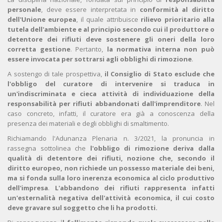
personale
, deve essere interpretata in
conformità al diritto
dell'Unione europea
, il quale attribuisce
rilievo prioritario alla
tutela dell'ambiente e al principio secondo cui il produttore o
detentore dei rifiuti deve sostenere gli oneri della loro
corretta gestione
. Pertanto,
la normativa interna non può
essere invocata per sottrarsi agli obblighi di rimozione
.
A sostengo di tale prospettiva,
il Consiglio di Stato esclude che
l'obbligo del curatore di intervenire si traduca in
un'indiscriminata e cieca attività di individuazione della
responsabilità per rifiuti abbandonati dall'imprenditore
. Nel
caso concreto, infatti, il curatore era già a conoscenza della
presenza dei materiali e degli obblighi di smaltimento.
Richiamando l'Adunanza Plenaria n. 3/2021, la pronuncia in
rassegna sottolinea che
l'obbligo di rimozione deriva dalla
qualità di detentore dei rifiuti, nozione che, secondo il
diritto europeo, non richiede un possesso materiale dei beni,
ma si fonda sulla loro inerenza economica al ciclo produttivo
dell'impresa
.
L'abbandono dei rifiuti rappresenta infatti
un'esternalità negativa dell'attività economica, il cui costo
deve gravare sul soggetto che li ha prodotti.