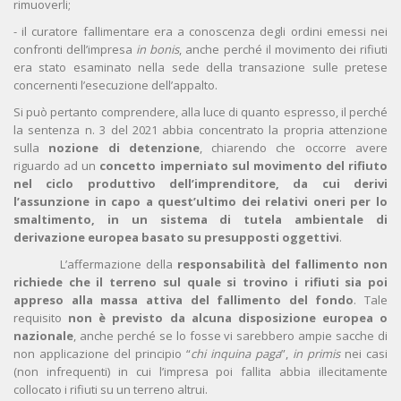
rimuoverli;
- il curatore fallimentare era a conoscenza degli ordini emessi nei
confronti dell’impresa
in bonis
, anche perché il movimento dei rifiuti
era stato esaminato nella sede della transazione sulle pretese
concernenti l’esecuzione dell’appalto.
Si può pertanto comprendere, alla luce di quanto espresso, il perché
la sentenza n. 3 del 2021 abbia concentrato la propria attenzione
sulla
nozione di detenzione
, chiarendo che occorre avere
riguardo ad un
concetto imperniato sul movimento del rifiuto
nel ciclo produttivo dell’imprenditore, da cui derivi
l’assunzione in capo a quest’ultimo dei relativi oneri per lo
smaltimento, in un sistema di tutela ambientale di
derivazione europea basato su presupposti oggettivi
.
L’affermazione della
responsabilità del fallimento non
richiede che il terreno sul quale si trovino i rifiuti sia poi
appreso alla massa attiva del fallimento del fondo
. Tale
requisito
non è previsto da alcuna disposizione europea o
nazionale
, anche perché se lo fosse vi sarebbero ampie sacche di
non applicazione del principio “
chi inquina paga
”,
in primis
nei casi
(non infrequenti) in cui l’impresa poi fallita abbia illecitamente
collocato i rifiuti su un terreno altrui.