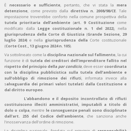
È
necessario e sufficiente
, pertanto, che vi stata la
mera
detenzione
, come previsto dalla
direttiva n. 2008/98/CE
. Tale
impostazione troverebbe conforto nella comune prospettiva della
tutela prioritaria dell’ambiente
(
art. 9 Costituzione
come
modificato dalla
Legge costituzionale n. 1 del 2022
), nella
giurisprudenza della Corte di Giustizia
(
Grande Sezione, 29
luglio 2024
) e nella
giurisprudenza della
Corte costituzionale
(
Corte Cost., 13 giugno 2024 n. 105
).
Va sottolineato come la
disciplina nazionale sul fallimento
, la cui
funzione è di
tutela dei creditori dell’imprenditore fallito nel
rispetto del principio della
par condicio
, deve esser
coordinata
con la disciplina pubblicistica sulla tutela dell’ambiente e
sull’obbligo di rimozione dei rifiuti
, informata invece alla
s
alvaguardia dei primari valori tutelati dalla Costituzione e
dal diritto europeo
.
L'abbandono e il deposito incontrollato di rifiuti
costituiscono illeciti amministrativi, imputabili a titolo di
dolo o colpa
, mentre
le conseguenze penali sono disciplinate
dall'art. 255 del Codice dell'ambiente
, che sanziona anche
l'inosservanza dell'ordine di rimozione.
La disciplina nazionale, fondata sul principio di
responsabilità