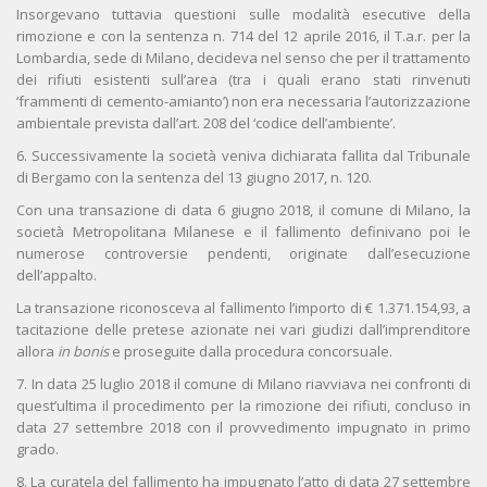
Insorgevano tuttavia questioni sulle modalità esecutive della
rimozione e con la sentenza n. 714 del 12 aprile 2016, il T.a.r. per la
Lombardia, sede di Milano, decideva nel senso che per il trattamento
dei rifiuti esistenti sull’area (tra i quali erano stati rinvenuti
‘frammenti di cemento-amianto’) non era necessaria l’autorizzazione
ambientale prevista dall’art. 208 del ‘codice dell’ambiente’.
6. Successivamente la società veniva dichiarata fallita dal Tribunale
di Bergamo con la sentenza del 13 giugno 2017, n. 120.
Con una transazione di data 6 giugno 2018, il comune di Milano, la
società Metropolitana Milanese e il fallimento definivano poi le
numerose controversie pendenti, originate dall’esecuzione
dell’appalto.
La transazione riconosceva al fallimento l’importo di € 1.371.154,93, a
tacitazione delle pretese azionate nei vari giudizi dall’imprenditore
allora
in bonis
e proseguite dalla procedura concorsuale.
7. In data 25 luglio 2018 il comune di Milano riavviava nei confronti di
quest’ultima il procedimento per la rimozione dei rifiuti, concluso in
data 27 settembre 2018 con il provvedimento impugnato in primo
grado.
8. La curatela del fallimento ha impugnato l’atto di data 27 settembre