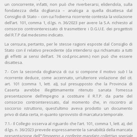
un concorrente, infatti, non può che riverberarsi, elidendola, sulla
fondatezza della doglianza – analoga a quella disattesa dal
Consiglio di Stato – con cui l’odierna ricorrente contesta la violazione
dell’art. 101, comma 1, d.lgs. n. 36/2023 per avere la S.A. richiesto al
consorzio controinteressato di trasmettere i D.G.U.E. dei progettisti
del R.T.P dal medesimo indicato.
La censura, pertanto, per le stesse ragioni esposte dal Consiglio di
Stato con il relativo precedente (da intendersi qui richiamato a tutti
gli effetti ai sensi dell’art. 74 cod.proc.amm.) non può che essere
disattesa.
7.- Con la seconda doglianza di cui si compone il motivo
sub
I la
ricorrente deduce, come accennato, un’ulteriore violazione del cit.
art. 101 (comma 1, lett. a)), sul presupposto che la Provincia di
Caserta avrebbe illegittimamente ritenuto sanata l’omessa
presentazione dell’impegno a costituire il R.T.P. da parte del
consorzio controinteressato, dal momento che, in riscontro al
soccorso istruttorio, quest’ultimo aveva prodotto un documento
privo di data certa, in quanto sprovvisto di marcatura temporale.
7.1.- Il Collegio osserva al riguardo che l’art. 101, comma 1, lett. a), del
d.lgs. n. 36/2023 prevede espressamente la sanabilità della mancata
presentazione dell’“
l’impegno a conferire mandato collettivo speciale