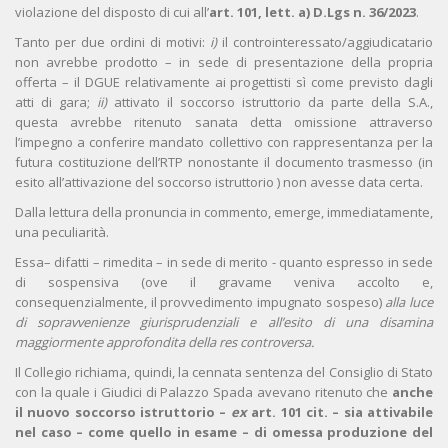
violazione del disposto di cui all’
art. 101, lett. a) D.Lgs n. 36/2023
.
Tanto per due ordini di motivi:
i)
il controinteressato/aggiudicatario
non avrebbe prodotto – in sede di presentazione della propria
offerta – il DGUE relativamente ai progettisti sì come previsto dagli
atti di gara;
ii)
attivato il soccorso istruttorio da parte della S.A.,
questa avrebbe ritenuto sanata detta omissione attraverso
l’impegno a conferire mandato collettivo con rappresentanza per la
futura costituzione dell’RTP nonostante il documento trasmesso (in
esito all’attivazione del soccorso istruttorio ) non avesse data certa.
Dalla lettura della pronuncia in commento, emerge, immediatamente,
una peculiarità.
Essa– difatti – rimedita – in sede di merito - quanto espresso in sede
di sospensiva (ove il gravame veniva accolto e,
consequenzialmente, il provvedimento impugnato sospeso)
alla luce
di sopravvenienze giurisprudenziali e all’esito di una disamina
maggiormente approfondita della res controversa.
Il Collegio richiama, quindi, la cennata sentenza del Consiglio di Stato
con la quale i Giudici di Palazzo Spada avevano ritenuto che
anche
il nuovo soccorso istruttorio –
ex
art. 101 cit. – sia attivabile
nel caso – come quello in esame – di omessa produzione del