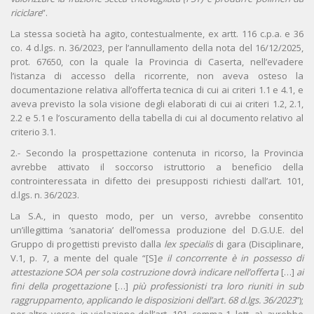
riciclare
”.
La stessa società ha agito, contestualmente, ex artt. 116 c.p.a. e 36
co. 4 d.lgs. n. 36/2023, per l’annullamento della nota del 16/12/2025,
prot. 67650, con la quale la Provincia di Caserta, nell’evadere
l’istanza di accesso della ricorrente, non aveva osteso la
documentazione relativa all’offerta tecnica di cui ai criteri 1.1 e 4.1, e
aveva previsto la sola visione degli elaborati di cui ai criteri 1.2, 2.1,
2.2 e 5.1 e l’oscuramento della tabella di cui al documento relativo al
criterio 3.1.
2.- Secondo la prospettazione contenuta in ricorso, la Provincia
avrebbe attivato il soccorso istruttorio a beneficio della
controinteressata in difetto dei presupposti richiesti dall’art. 101,
d.lgs. n. 36/2023.
La S.A., in questo modo, per un verso, avrebbe consentito
un’illegittima ‘sanatoria’ dell’omessa produzione del D.G.U.E. del
Gruppo di progettisti previsto dalla
lex specialis
di gara (Disciplinare,
V.1, p. 7, a mente del quale “[S]
e il concorrente è in possesso di
attestazione SOA per sola costruzione dovrà indicare nell’offerta
[…]
ai
fini della progettazione
[…]
più professionisti tra loro riuniti in sub
raggruppamento, applicando le disposizioni dell’art. 68 d.lgs. 36/2023
”);