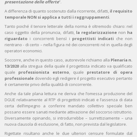
presentazione delle offerte
”.
A differenza di quanto sostenuto dalla ricorrente, difatti,
il requisito
temporale NON si applica a tutti i raggruppamenti
.
Tanto poiché il tenore letterale della norma è oltremodo chiaro: nel
caso oggetto della pronuncia, difatti,
la regolarizzazione
non
ha
riguardato
i concorrenti bensì i
progettisti indicati
che non
rientrano - di certo – nella figura né dei concorrenti né in quella degli
operatori economici.
Soccorre, anche in questo caso, autorevole richiamo alla
Plenaria n.
13/2020
alla stregua della quale il progettista indicato va qualificato
quale
professionista esterno
, quale
prestatore di opera
professionale
dovendo egli redigere il progetto esecutivo pertanto
è certamente privo della qualità di concorrente.
Anche da tale plana lettura ne deriva che l’omessa produzione del
DGUE relativamente al RTP di progettisti indicati e l’assenza di data
certa dell’impegno a conferire mandato collettivo speciale ben
possano essere sanati mediante attivazione del soccorso istruttorio.
Diversamente opinando, si introdurrebbe – surrettiziamente – una
nuova clausola di esclusione, di fatto, non prevista dal legislatore.
Rigettate risultano anche le due ulteriori censure formulate dal