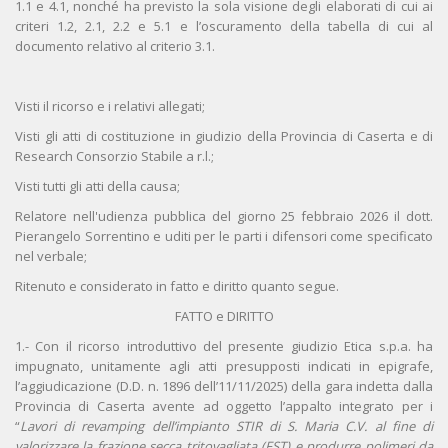
1.1 e 4.1, nonché ha previsto la sola visione degli elaborati di cui ai
criteri 1.2, 2.1, 2.2 e 5.1 e l’oscuramento della tabella di cui al
documento relativo al criterio 3.1.
Visti il ricorso e i relativi allegati;
Visti gli atti di costituzione in giudizio della Provincia di Caserta e di
Research Consorzio Stabile a r.l.;
Visti tutti gli atti della causa;
Relatore nell'udienza pubblica del giorno 25 febbraio 2026 il dott.
Pierangelo Sorrentino e uditi per le parti i difensori come specificato
nel verbale;
Ritenuto e considerato in fatto e diritto quanto segue.
FATTO e DIRITTO
1.- Con il ricorso introduttivo del presente giudizio Etica s.p.a. ha
impugnato, unitamente agli atti presupposti indicati in epigrafe,
l’aggiudicazione (D.D. n. 1896 dell’11/11/2025) della gara indetta dalla
Provincia di Caserta avente ad oggetto l’appalto integrato per i
“
Lavori di revamping dell’impianto STIR di S. Maria C.V. al fine di
valorizzare la frazione secca tritovagliata (FST) e produrre polimeri da