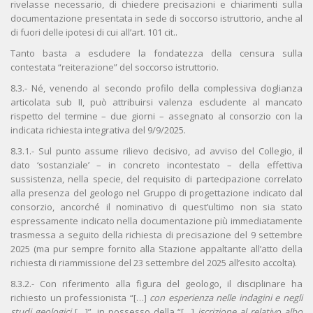
rivelasse necessario, di chiedere precisazioni e chiarimenti sulla
documentazione presentata in sede di soccorso istruttorio, anche al
di fuori delle ipotesi di cui all’art. 101 cit..
Tanto basta a escludere la fondatezza della censura sulla
contestata “reiterazione” del soccorso istruttorio.
8.3.- Né, venendo al secondo profilo della complessiva doglianza
articolata sub II, può attribuirsi valenza escludente al mancato
rispetto del termine – due giorni – assegnato al consorzio con la
indicata richiesta integrativa del 9/9/2025.
8.3.1.- Sul punto assume rilievo decisivo, ad avviso del Collegio, il
dato ‘sostanziale’ – in concreto incontestato – della effettiva
sussistenza, nella specie, del requisito di partecipazione correlato
alla presenza del geologo nel Gruppo di progettazione indicato dal
consorzio, ancorché il nominativo di quest’ultimo non sia stato
espressamente indicato nella documentazione più immediatamente
trasmessa a seguito della richiesta di precisazione del 9 settembre
2025 (ma pur sempre fornito alla Stazione appaltante all’atto della
richiesta di riammissione del 23 settembre del 2025 all’esito accolta).
8.3.2.- Con riferimento alla figura del geologo, il disciplinare ha
richiesto un professionista “[…]
con esperienza nelle indagini e negli
studi geologici
[…]”, in possesso della “[…]
iscrizione al relativo albo