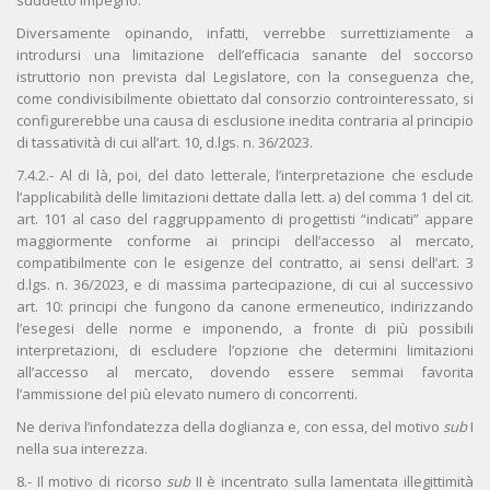
suddetto impegno.
Diversamente opinando, infatti, verrebbe surrettiziamente a
introdursi una limitazione dell’efficacia sanante del soccorso
istruttorio non prevista dal Legislatore, con la conseguenza che,
come condivisibilmente obiettato dal consorzio controinteressato, si
configurerebbe una causa di esclusione inedita contraria al principio
di tassatività di cui all’art. 10, d.lgs. n. 36/2023.
7.4.2.- Al di là, poi, del dato letterale, l’interpretazione che esclude
l’applicabilità delle limitazioni dettate dalla lett. a) del comma 1 del cit.
art. 101 al caso del raggruppamento di progettisti “indicati” appare
maggiormente conforme ai principi dell’accesso al mercato,
compatibilmente con le esigenze del contratto, ai sensi dell’art. 3
d.lgs. n. 36/2023, e di massima partecipazione, di cui al successivo
art. 10: principi che fungono da canone ermeneutico, indirizzando
l’esegesi delle norme e imponendo, a fronte di più possibili
interpretazioni, di escludere l’opzione che determini limitazioni
all’accesso al mercato, dovendo essere semmai favorita
l’ammissione del più elevato numero di concorrenti.
Ne deriva l’infondatezza della doglianza e, con essa, del motivo
sub
I
nella sua interezza.
8.- Il motivo di ricorso
sub
II è incentrato sulla lamentata illegittimità