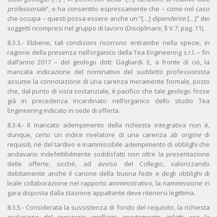
professionale
”, e ha consentito espressamente che – come nel caso
che occupa – questi possa essere anche un “[…]
dipendente
[…]” dei
soggetti ricompresi nel gruppo di lavoro (Disciplinare, § V.7, pag. 11).
8.3.3.- Ebbene, tali condizioni ricorrono entrambe nella specie, in
ragione della presenza nell’organico della Tea Engineering s.r.l. – fin
dall’anno 2017 – del geologo dott. Gagliardi. E, a fronte di ciò, la
mancata indicazione del nominativo del suddetto professionista
assume la connotazione di una carenza meramente formale, posto
che, dal punto di vista sostanziale, è pacifico che tale geologo fosse
già in precedenza incardinato nell’organico dello studio Tea
Engineering indicato in sede di offerta.
8.3.4.- Il mancato adempimento della richiesta integrativa non è,
dunque, certo un indice rivelatore di una carenza
ab origine
di
requisiti, né del tardivo e inammissibile adempimento di obblighi che
andavano indefettibilmente soddisfatti non oltre la presentazione
delle offerte, sicché, ad avviso del Collegio, valorizzando
debitamente anche il canone della buona fede e degli obblighi di
leale collaborazione nel rapporto amministrativo, la riammissione in
gara disposta dalla stazione appaltante deve ritenersi legittima.
8.3.5.- Considerata la sussistenza di fondo del requisito, la richiesta