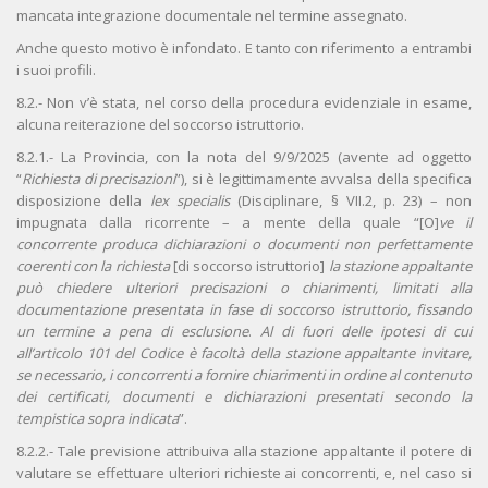
mancata integrazione documentale nel termine assegnato.
Anche questo motivo è infondato. E tanto con riferimento a entrambi
i suoi profili.
8.2.- Non v’è stata, nel corso della procedura evidenziale in esame,
alcuna reiterazione del soccorso istruttorio.
8.2.1.- La Provincia, con la nota del 9/9/2025 (avente ad oggetto
“
Richiesta di precisazioni
”), si è legittimamente avvalsa della specifica
disposizione della
lex specialis
(Disciplinare, § VII.2, p. 23) – non
impugnata dalla ricorrente – a mente della quale “[O]
ve il
concorrente produca dichiarazioni o documenti non perfettamente
coerenti con la richiesta
[di soccorso istruttorio]
la stazione appaltante
può chiedere ulteriori precisazioni o chiarimenti, limitati alla
documentazione presentata in fase di soccorso istruttorio, fissando
un termine a pena di esclusione
.
Al di fuori delle ipotesi di cui
all’articolo 101 del Codice è facoltà della stazione appaltante invitare,
se necessario, i concorrenti a fornire chiarimenti in ordine al contenuto
dei certificati, documenti e dichiarazioni presentati secondo la
tempistica sopra indicata
”.
8.2.2.- Tale previsione attribuiva alla stazione appaltante il potere di
valutare se effettuare ulteriori richieste ai concorrenti, e, nel caso si