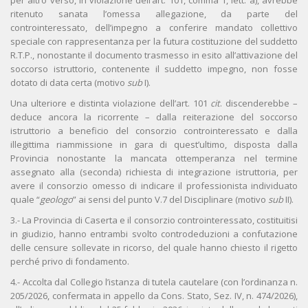
per altro verso, in violazione dell’art. 101, comma 1, lett. a), avrebbe
ritenuto sanata l’omessa allegazione, da parte del
controinteressato, dell’impegno a conferire mandato collettivo
speciale con rappresentanza per la futura costituzione del suddetto
R.T.P., nonostante il documento trasmesso in esito all’attivazione del
soccorso istruttorio, contenente il suddetto impegno, non fosse
dotato di data certa (motivo
sub
I).
Una ulteriore e distinta violazione dell’art. 101
cit
. discenderebbe –
deduce ancora la ricorrente – dalla reiterazione del soccorso
istruttorio a beneficio del consorzio controinteressato e dalla
illegittima riammissione in gara di quest’ultimo, disposta dalla
Provincia nonostante la mancata ottemperanza nel termine
assegnato alla (seconda) richiesta di integrazione istruttoria, per
avere il consorzio omesso di indicare il professionista individuato
quale “
geologo
” ai sensi del punto V.7 del Disciplinare (motivo
sub
II).
3.- La Provincia di Caserta e il consorzio controinteressato, costituitisi
in giudizio, hanno entrambi svolto controdeduzioni a confutazione
delle censure sollevate in ricorso, del quale hanno chiesto il rigetto
perché privo di fondamento.
4.- Accolta dal Collegio l’istanza di tutela cautelare (con l’ordinanza n.
205/2026, confermata in appello da Cons. Stato, Sez. IV, n. 474/2026),