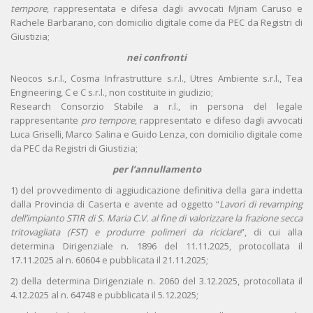
tempore
, rappresentata e difesa dagli avvocati Mjriam Caruso e
Rachele Barbarano, con domicilio digitale come da PEC da Registri di
Giustizia;
nei confronti
Neocos s.r.l., Cosma Infrastrutture s.r.l., Utres Ambiente s.r.l., Tea
Engineering, C e C s.r.l., non costituite in giudizio;
Research Consorzio Stabile a r.l., in persona del legale
rappresentante
pro tempore
, rappresentato e difeso dagli avvocati
Luca Griselli, Marco Salina e Guido Lenza, con domicilio digitale come
da PEC da Registri di Giustizia;
per l’annullamento
1) del provvedimento di aggiudicazione definitiva della gara indetta
dalla Provincia di Caserta e avente ad oggetto “
Lavori di revamping
dell’impianto STIR di S. Maria C.V. al fine di valorizzare la frazione secca
tritovagliata (FST) e produrre polimeri da riciclare
”, di cui alla
determina Dirigenziale n. 1896 del 11.11.2025, protocollata il
17.11.2025 al n. 60604 e pubblicata il 21.11.2025;
2) della determina Dirigenziale n. 2060 del 3.12.2025, protocollata il
4.12.2025 al n. 64748 e pubblicata il 5.12.2025;