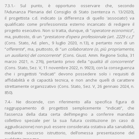
7.3.1.- Sul punto, è opportuno osservare che, secondo
l’Adunanza Plenaria del Consiglio di Stato (sentenza n. 13/2020),
il progettista c.d. indicato (a differenza di quello ‘associato’) va
qualificato come professionista esterno incaricato di redigere il
progetto esecutivo. Non si tratta, dunque, di “
operatore economico
”,
ma, piuttosto, di un “
prestatore d’opera professionale (art. 2229 c.c.)
”
(Cons. Stato, Ad. plen., 9 luglio 2020, n.13), e pertanto non di un
“
offerente
”, ma, piuttosto, di “
un collaboratore (o, più propriamente,
un ausiliario) del concorrente
” (Cons. Giust. Amm. Regione Sicilia, 31
marzo 2021, n. 276), pertanto privo della “
qualità di concorrente
”
(Cons. Stato, Sez. V, 11 novembre 2022, n. 9923), con la conseguenza
che i progettisti “indicati” devono possedere solo i requisiti di
affidabilità e di capacità tecnica, e non anche quelli di carattere
strettamente organizzativo (Cons. Stato, Sez. V, 26 gennaio 2024, n.
850).
7.4.- Ne discende, con riferimento alla specifica figura di
raggruppamento di progettisti semplicemente “indicati”, che
l’assenza della data certa dell’impegno a conferire mandato
collettivo speciale per la sua futura costituzione (in caso di
aggiudicazione) non può essere considerata ostativa alla sanabilità,
mediante soccorso istruttorio, dell’omessa presentazione del