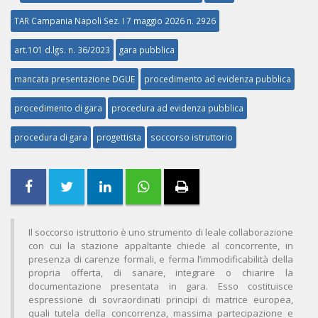
TAR Campania Napoli Sez. I 7 maggio 2026 n. 2926
art.101 d.lgs. n. 36/2023
gara pubblica
mancata presentazione DGUE
procedimento ad evidenza pubblica
procedimento di gara
procedura ad evidenza pubblica
procedura di gara
progettista
soccorso istruttorio
Il soccorso istruttorio è uno strumento di leale collaborazione
con cui la stazione appaltante chiede al concorrente, in
presenza di carenze formali, e ferma l’immodificabilità della
propria offerta, di sanare, integrare o chiarire la
documentazione presentata in gara. Esso costituisce
espressione di sovraordinati principi di matrice europea,
quali tutela della concorrenza, massima partecipazione e