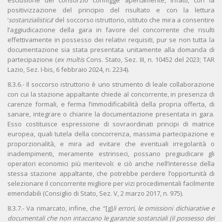
esclusione del consorzio confligge apertamente, infatti, con la
positivizzazione del principio del risultato e con la lettura
‘
sostanzialistica
’ del soccorso istruttorio, istituto che mira a consentire
l’aggiudicazione della gara in favore del concorrente che risulti
effettivamente in possesso dei relativi requisiti, pur se non tutta la
documentazione sia stata presentata unitamente alla domanda di
partecipazione (
ex multis
Cons. Stato, Sez. III, n. 10452 del 2023; TAR
Lazio, Sez. I-bis, 6 febbraio 2024, n. 2234).
8.3.6.- Il soccorso istruttorio è uno strumento di leale collaborazione
con cui la stazione appaltante chiede al concorrente, in presenza di
carenze formali, e ferma l’immodificabilità della propria offerta, di
sanare, integrare o chiarire la documentazione presentata in gara.
Esso costituisce espressione di sovraordinati principi di matrice
europea, quali tutela della concorrenza, massima partecipazione e
proporzionalità, e mira ad evitare che eventuali irregolarità o
inadempimenti, meramente estrinseci, possano pregiudicare gli
operatori economici più meritevoli: e ciò anche nell’interesse della
stessa stazione appaltante, che potrebbe perdere l’opportunità di
selezionare il concorrente migliore per vizi procedimentali facilmente
emendabili (Consiglio di Stato, Sez. V, 2 marzo 2017, n. 975).
8.3.7.- Va rimarcato, infine, che “[g]
li errori, le omissioni dichiarative e
documentali che non intaccano le garanzie sostanziali (il possesso dei