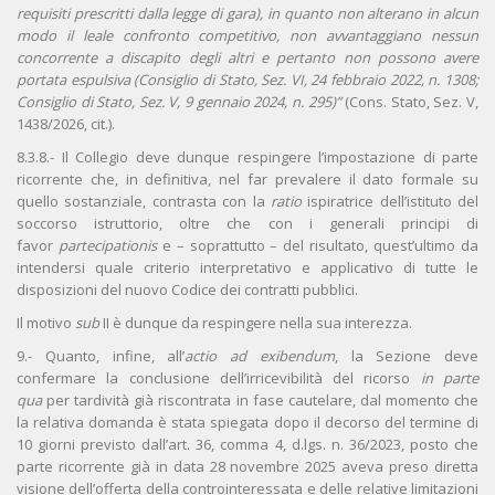
requisiti prescritti dalla legge di gara), in quanto non alterano in alcun
modo il leale confronto competitivo, non avvantaggiano nessun
concorrente a discapito degli altri e pertanto non possono avere
portata espulsiva (Consiglio di Stato, Sez. VI, 24 febbraio 2022, n. 1308;
Consiglio di Stato, Sez. V, 9 gennaio 2024, n. 295)”
(Cons. Stato, Sez. V,
1438/2026, cit.).
8.3.8.- Il Collegio deve dunque respingere l’impostazione di parte
ricorrente che, in definitiva, nel far prevalere il dato formale su
quello sostanziale, contrasta con la
ratio
ispiratrice dell’istituto del
soccorso istruttorio, oltre che con i generali principi di
favor
partecipationis
e – soprattutto – del risultato, quest’ultimo da
intendersi quale criterio interpretativo e applicativo di tutte le
disposizioni del nuovo Codice dei contratti pubblici.
Il motivo
sub
II è dunque da respingere nella sua interezza.
9.- Quanto, infine, all’
actio ad exibendum
, la Sezione deve
confermare la conclusione dell’irricevibilità del ricorso
in parte
qua
per tardività già riscontrata in fase cautelare, dal momento che
la relativa domanda è stata spiegata dopo il decorso del termine di
10 giorni previsto dall’art. 36, comma 4, d.lgs. n. 36/2023, posto che
parte ricorrente già in data 28 novembre 2025 aveva preso diretta
visione dell’offerta della controinteressata e delle relative limitazioni