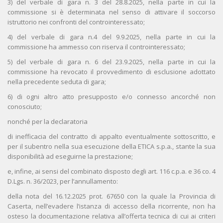
3) del verbale di gara n. 3 del 28.8.2025, nella parte in cui la
commissione si è determinata nel senso di attivare il soccorso
istruttorio nei confronti del controinteressato;
4) del verbale di gara n.4 del 9.9.2025, nella parte in cui la
commissione ha ammesso con riserva il controinteressato;
5) del verbale di gara n. 6 del 23.9.2025, nella parte in cui la
commissione ha revocato il provvedimento di esclusione adottato
nella precedente seduta di gara;
6) di ogni altro atto presupposto e/o connesso ancorché non
conosciuto;
nonché per la declaratoria
di inefficacia del contratto di appalto eventualmente sottoscritto, e
per il subentro nella sua esecuzione della ETICA s.p.a., stante la sua
disponibilità ad eseguirne la prestazione;
e, infine, ai sensi del combinato disposto degli art. 116 c.p.a. e 36 co. 4
D.Lgs. n. 36/2023, per l’annullamento:
della nota del 16.12.2025 prot. 67650 con la quale la Provincia di
Caserta, nell’evadere l’istanza di accesso della ricorrente, non ha
osteso la documentazione relativa all’offerta tecnica di cui ai criteri