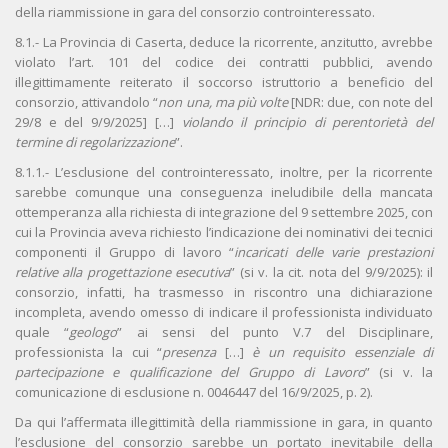
della riammissione in gara del consorzio controinteressato.
8.1.- La Provincia di Caserta, deduce la ricorrente, anzitutto, avrebbe
violato l’art. 101 del codice dei contratti pubblici, avendo
illegittimamente reiterato il soccorso istruttorio a beneficio del
consorzio, attivandolo “
non una, ma più volte
[NDR: due, con note del
29/8 e del 9/9/2025] […]
violando il principio di perentorietà del
termine di regolarizzazione
”.
8.1.1.- L’esclusione del controinteressato, inoltre, per la ricorrente
sarebbe comunque una conseguenza ineludibile della mancata
ottemperanza alla richiesta di integrazione del 9 settembre 2025, con
cui la Provincia aveva richiesto l’indicazione dei nominativi dei tecnici
componenti il Gruppo di lavoro “
incaricati delle varie prestazioni
relative alla progettazione esecutiva
” (si v. la cit. nota del 9/9/2025): il
consorzio, infatti, ha trasmesso in riscontro una dichiarazione
incompleta, avendo omesso di indicare il professionista individuato
quale “
geologo
” ai sensi del punto V.7 del Disciplinare,
professionista la cui “
presenza
[…]
è un requisito essenziale di
partecipazione e qualificazione del Gruppo di Lavoro
” (si v. la
comunicazione di esclusione n. 0046447 del 16/9/2025, p. 2).
Da qui l’affermata illegittimità della riammissione in gara, in quanto
l’esclusione del consorzio sarebbe un portato inevitabile della