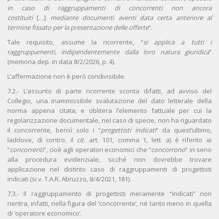
in caso di raggruppamenti di concorrenti non ancora
costituiti
[…]
mediante documenti aventi
data certa anteriore al
termine fissato per la presentazione delle offerte
”.
Tale requisito, assume la ricorrente, “
si applica a tutti i
raggruppamenti, indipendentemente dalla loro natura giuridica
”
(memoria dep. in data 8/2/2026, p. 4).
L’affermazione non è però condivisibile.
7.2.- L’assunto di parte ricorrente sconta difatti, ad avviso del
Collegio, una inammissibile svalutazione del dato letterale della
norma appena citata, e oblitera l’elemento fattuale per cui la
regolarizzazione documentale, nel caso di specie, non ha riguardato
il concorrente, bensì solo i “
progettisti indicati
” da quest’ultimo,
laddove, di contro, il
cit
. art. 101, comma 1, lett. a) è riferito ai
“
concorrenti
”, cioè agli operatori economici che “
concorrono
” in seno
alla procedura evidenziale, sicché non dovrebbe trovare
applicazione nel distinto caso di raggruppamenti di progettisti
indicati (si v. T.A.R. Abruzzo, 8/4/2021, 181).
7.3.- Il raggruppamento di progettisti meramente “indicati” non
rientra, infatti, nella figura del ‘concorrente’, né tanto meno in quella
di ‘operatore economico’.