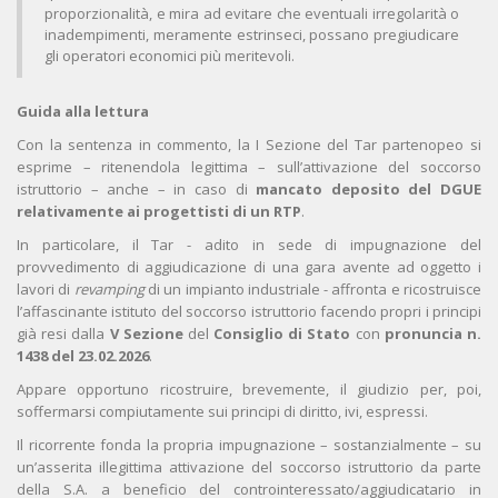
proporzionalità, e mira ad evitare che eventuali irregolarità o
inadempimenti, meramente estrinseci, possano pregiudicare
gli operatori economici più meritevoli.
Guida alla lettura
Con la sentenza in commento, la I Sezione del Tar partenopeo si
esprime – ritenendola legittima – sull’attivazione del soccorso
istruttorio – anche – in caso di
mancato deposito del DGUE
relativamente ai progettisti di un RTP
.
In particolare, il Tar - adito in sede di impugnazione del
provvedimento di aggiudicazione di una gara avente ad oggetto i
lavori di
revamping
di un impianto industriale - affronta e ricostruisce
l’affascinante istituto del soccorso istruttorio facendo propri i principi
già resi dalla
V Sezione
del
Consiglio di Stato
con
pronuncia n.
1438 del 23.02.2026
.
Appare opportuno ricostruire, brevemente, il giudizio per, poi,
soffermarsi compiutamente sui principi di diritto, ivi, espressi.
Il ricorrente fonda la propria impugnazione – sostanzialmente – su
un’asserita illegittima attivazione del soccorso istruttorio da parte
della S.A. a beneficio del controinteressato/aggiudicatario in