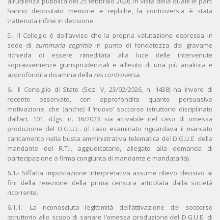
all’udienza pubblica del 25 febbraio 2026, in vista della quale le parti
hanno depositato memorie e repliche, la controversia è stata
trattenuta infine in decisione.
5.- Il Collegio è dell’avviso che la propria valutazione espressa in
sede di
summaria cognitio
in punto di fondatezza del gravame
richieda di essere rimeditata alla luce delle intervenute
sopravvenienze giurisprudenziali e all’esito di una più analitica e
approfondita disamina della
res controversa
.
6.- Il Consiglio di Stato (Sez. V, 23/02/2026, n. 1438) ha invero di
recente osservato, con approfondita quanto persuasiva
motivazione, che (anche) il ‘nuovo’ soccorso istruttorio disciplinato
dall’art. 101, d.lgs. n. 36/2023 sia attivabile nel caso di omessa
produzione del D.G.U.E. (il caso esaminato riguardava il mancato
caricamento nella busta amministrativa telematica del D.G.U.E. della
mandante del R.T.I. aggiudicatario, allegato alla domanda di
partecipazione a firma congiunta di mandante e mandataria).
6.1.- Siffatta impostazione interpretativa assume rilievo decisivo ai
fini della reiezione della prima censura articolata dalla società
ricorrente.
6.1.1.- La riconosciuta legittimità dell’attivazione del soccorso
istruttorio allo scopo di sanare l’omessa produzione del D.G.U.E. di