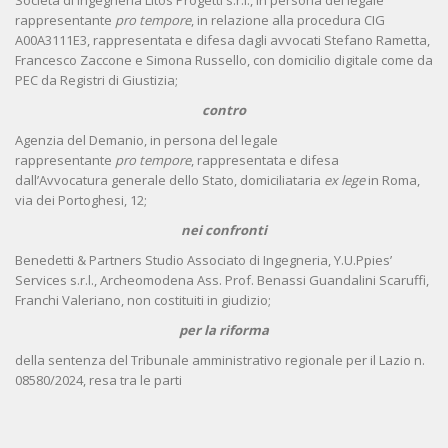
Società di Ingegneria Litos Progetti s.r.l., in persona del legale
rappresentante
pro
tempore
, in relazione alla procedura CIG
A00A3111E3, rappresentata e difesa dagli avvocati Stefano Rametta,
Francesco Zaccone e Simona Russello, con domicilio digitale come da
PEC da Registri di Giustizia;
contro
Agenzia del Demanio, in persona del legale
rappresentante
pro
tempore
, rappresentata e difesa
dall’Avvocatura generale dello Stato, domiciliataria
ex
lege
in Roma,
via dei Portoghesi, 12;
nei confronti
Benedetti & Partners Studio Associato di Ingegneria, Y.U.Ppies’
Services s.r.l., Archeomodena Ass. Prof. Benassi Guandalini Scaruffi,
Franchi Valeriano, non costituiti in giudizio;
per la riforma
della sentenza del Tribunale amministrativo regionale per il Lazio n.
08580/2024, resa tra le parti