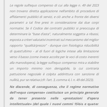
Le regole sull’equo compenso di cui alla legge n. 49 del 2023
non trovano diretta applicazione nell’ambito di procedure di
affidamenti pubblici di servizi, e ciò anche a fronte dei diversi
parametri a tal fine presi in considerazione dai due corpi
normativi. Se il Codice dei contratti pubblici si preoccupa di
determinare la “base d’asta”, naturalmente soggetta a ribassi,
esposta a criteri valutativi incentrati sul meccanismo del miglior
rapporto “qualità/prezzo” - dunque con fisiologica riducibilità
di quest’ultimo - al di fuori di logiche intese alla limitazione
verso il basso (come invece accolte per le voci di costo inerenti
alla manodopera), la legge sull’equo compenso mira a stabilire
un importo minimo non derogabile, la cui contraria
pattuizione negoziale è colpita addirittura con sanzione di
nullità, pur se relativa (cfr. l’art. 3, comma 4, l. n. 49 del 2023).
Ne discende, di conseguenza, che il regime normativo
dell’«equo compenso» costituisce un principio generale
da tener presente nelle «prestazioni d’opera
intellettuale» (del quale i nuovi commi 15-
bis
e
quater