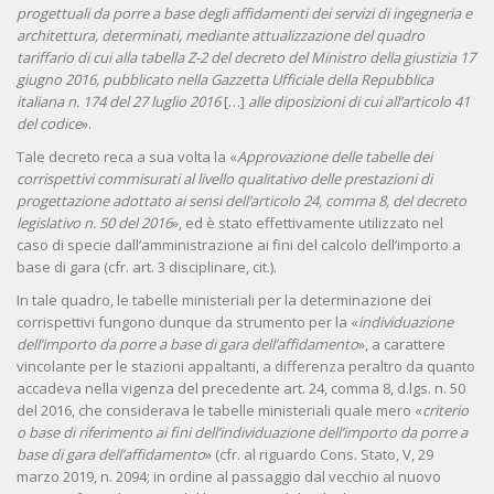
progettuali da porre a base degli affidamenti dei servizi di ingegneria e
architettura, determinati, mediante attualizzazione del quadro
tariffario di cui alla tabella Z-2 del decreto del Ministro della giustizia 17
giugno 2016, pubblicato nella Gazzetta Ufficiale della Repubblica
italiana n. 174 del 27 luglio 2016
[…]
alle diposizioni di cui all’articolo 41
del codice
».
Tale decreto reca a sua volta la «
Approvazione delle tabelle dei
corrispettivi commisurati al livello qualitativo delle prestazioni di
progettazione adottato ai sensi dell’articolo 24, comma 8, del decreto
legislativo n. 50 del 2016
», ed è stato effettivamente utilizzato nel
caso di specie dall’amministrazione ai fini del calcolo dell’importo a
base di gara (cfr. art. 3 disciplinare, cit.).
In tale quadro, le tabelle ministeriali per la determinazione dei
corrispettivi fungono dunque da strumento per la «
individuazione
dell’importo da porre a base di gara dell’affidamento
», a carattere
vincolante per le stazioni appaltanti, a differenza peraltro da quanto
accadeva nella vigenza del precedente art. 24, comma 8, d.lgs. n. 50
del 2016, che considerava le tabelle ministeriali quale mero «
criterio
o base di riferimento ai fini dell’individuazione dell’importo da porre a
base di gara dell’affidamento
» (cfr. al riguardo Cons. Stato, V, 29
marzo 2019, n. 2094; in ordine al passaggio dal vecchio al nuovo