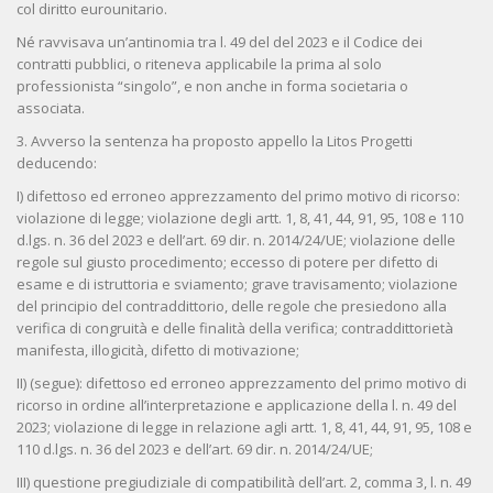
col diritto eurounitario.
Né ravvisava un’antinomia tra l. 49 del del 2023 e il Codice dei
contratti pubblici, o riteneva applicabile la prima al solo
professionista “singolo”, e non anche in forma societaria o
associata.
3. Avverso la sentenza ha proposto appello la Litos Progetti
deducendo:
I) difettoso ed erroneo apprezzamento del primo motivo di ricorso:
violazione di legge; violazione degli artt. 1, 8, 41, 44, 91, 95, 108 e 110
d.lgs. n. 36 del 2023 e dell’art. 69 dir. n. 2014/24/UE; violazione delle
regole sul giusto procedimento; eccesso di potere per difetto di
esame e di istruttoria e sviamento; grave travisamento; violazione
del principio del contraddittorio, delle regole che presiedono alla
verifica di congruità e delle finalità della verifica; contraddittorietà
manifesta, illogicità, difetto di motivazione;
II) (segue): difettoso ed erroneo apprezzamento del primo motivo di
ricorso in ordine all’interpretazione e applicazione della l. n. 49 del
2023; violazione di legge in relazione agli artt. 1, 8, 41, 44, 91, 95, 108 e
110 d.lgs. n. 36 del 2023 e dell’art. 69 dir. n. 2014/24/UE;
III) questione pregiudiziale di compatibilità dell’art. 2, comma 3, l. n. 49