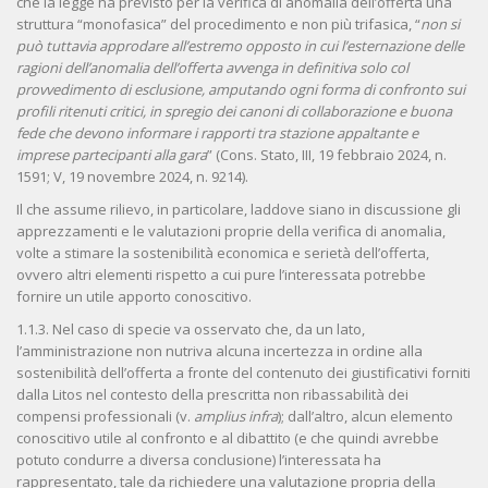
che la legge ha previsto per la verifica di anomalia dell’offerta una
struttura “monofasica” del procedimento e non più trifasica, “
non si
può tuttavia approdare all’estremo opposto in cui l’esternazione delle
ragioni dell’anomalia dell’offerta avvenga in definitiva solo col
provvedimento di esclusione, amputando ogni forma di confronto sui
profili ritenuti critici, in spregio dei canoni di collaborazione e buona
fede che devono informare i rapporti tra stazione appaltante e
imprese partecipanti alla gara
” (Cons. Stato, III, 19 febbraio 2024, n.
1591; V, 19 novembre 2024, n. 9214).
Il che assume rilievo, in particolare, laddove siano in discussione gli
apprezzamenti e le valutazioni proprie della verifica di anomalia,
volte a stimare la sostenibilità economica e serietà dell’offerta,
ovvero altri elementi rispetto a cui pure l’interessata potrebbe
fornire un utile apporto conoscitivo.
1.1.3. Nel caso di specie va osservato che, da un lato,
l’amministrazione non nutriva alcuna incertezza in ordine alla
sostenibilità dell’offerta a fronte del contenuto dei giustificativi forniti
dalla Litos nel contesto della prescritta non ribassabilità dei
compensi professionali (v.
amplius infra
); dall’altro, alcun elemento
conoscitivo utile al confronto e al dibattito (e che quindi avrebbe
potuto condurre a diversa conclusione) l’interessata ha
rappresentato, tale da richiedere una valutazione propria della