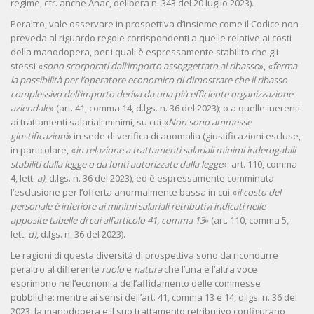
regime, cfr. anche Anac, delibera n. 343 del 20 luglio 2023).
Peraltro, vale osservare in prospettiva d’insieme come il Codice non
preveda al riguardo regole corrispondenti a quelle relative ai costi
della manodopera, per i quali è espressamente stabilito che gli
stessi «
sono scorporati dall’importo assoggettato al ribasso
», «
ferma
la possibilità per l’operatore economico di dimostrare che il ribasso
complessivo dell’importo deriva da una più efficiente organizzazione
aziendale
» (art. 41, comma 14, d.lgs. n. 36 del 2023); o a quelle inerenti
ai trattamenti salariali minimi, su cui «
Non sono ammesse
giustificazioni
» in sede di verifica di anomalia (giustificazioni escluse,
in particolare, «
in relazione a trattamenti salariali minimi inderogabili
stabiliti dalla legge o da fonti autorizzate dalla legge
»: art. 110, comma
4, lett.
a)
, d.lgs. n. 36 del 2023), ed è espressamente comminata
l’esclusione per l’offerta anormalmente bassa in cui «
il costo del
personale è inferiore ai minimi salariali retributivi indicati nelle
apposite tabelle di cui all’articolo 41, comma 13
» (art. 110, comma 5,
lett.
d)
, d.lgs. n. 36 del 2023).
Le ragioni di questa diversità di prospettiva sono da ricondurre
peraltro al differente
ruolo
e
natura
che l’una e l’altra voce
esprimono nell’economia dell’affidamento delle commesse
pubbliche: mentre ai sensi dell’art. 41, comma 13 e 14, d.lgs. n. 36 del
2023, la manodopera e il suo trattamento retributivo configurano