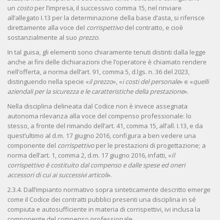
un
costo
per l’impresa, il successivo comma 15, nel rinviare
all’allegato I.13 per la determinazione della base d’asta, si riferisce
direttamente alla voce del
corrispettivo
del contratto, e cioè
sostanzialmente al suo
prezzo
.
In tal guisa, gli elementi sono chiaramente tenuti distinti dalla legge
anche ai fini delle dichiarazioni che l’operatore è chiamato rendere
nell’offerta, a norma dell’art. 91, comma 5, d.lgs. n. 36 del 2023,
distinguendo nella specie «
il
prezzo
», «
i costi del personale
» e «
quelli
aziendali per la sicurezza e le caratteristiche della prestazione
».
Nella disciplina delineata dal Codice non è invece assegnata
autonoma rilevanza alla voce del compenso professionale: lo
stesso, a fronte del rimando dell’art. 41, comma 15, all’all. I.13, e da
quest’ultimo al d.m. 17 giugno 2016, configura a ben vedere una
componente del
corrispettivo
per le prestazioni di progettazione; a
norma dell’art. 1, comma 2, d.m. 17 giugno 2016, infatti, «
Il
corrispettivo è costituito dal compenso e dalle spese ed oneri
accessori di cui ai successivi articoli
».
2.3.4. Dall’impianto normativo sopra sinteticamente descritto emerge
come il Codice dei contratti pubblici presenti una disciplina in sé
compiuta e autosufficiente in materia di corrispettivi, ivi inclusa la
componente del compenso professionale.