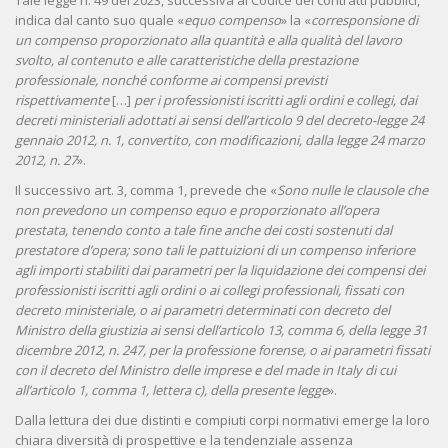
Tale legge n. 49 del 2023, successiva al Codice dei contratti pubblici,
indica dal canto suo quale «
equo compenso
» la «
corresponsione di
un compenso proporzionato alla quantità e alla qualità del lavoro
svolto, al contenuto e alle caratteristiche della prestazione
professionale, nonché conforme ai compensi previsti
rispettivamente
[…]
per i professionisti iscritti agli ordini e collegi, dai
decreti ministeriali adottati ai sensi dell’articolo 9 del decreto-legge 24
gennaio 2012, n. 1, convertito, con modificazioni, dalla legge 24 marzo
2012, n. 27
».
Il successivo art. 3, comma 1, prevede che «
Sono nulle le clausole che
non prevedono un compenso equo e proporzionato all’opera
prestata, tenendo conto a tale fine anche dei costi sostenuti dal
prestatore d’opera; sono tali le pattuizioni di un compenso inferiore
agli importi stabiliti dai parametri per la liquidazione dei compensi dei
professionisti iscritti agli ordini o ai collegi professionali, fissati con
decreto ministeriale, o ai parametri determinati con decreto del
Ministro della giustizia ai sensi dell’articolo 13, comma 6, della legge 31
dicembre 2012, n. 247, per la professione forense, o ai parametri fissati
con il decreto del Ministro delle imprese e del made in Italy di cui
all’articolo 1, comma 1, lettera c), della presente legge
».
Dalla lettura dei due distinti e compiuti corpi normativi emerge la loro
chiara diversità di prospettive e la tendenziale assenza