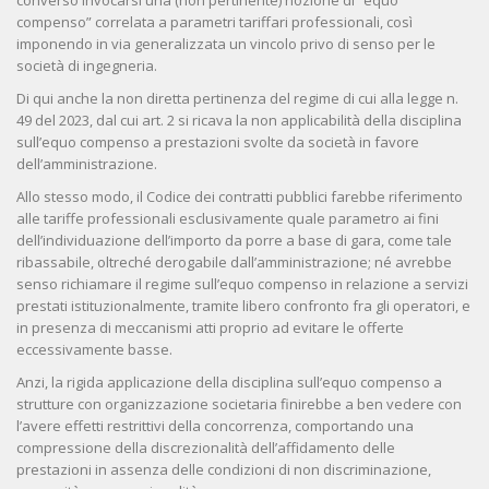
converso invocarsi una (non pertinente) nozione di “equo
compenso” correlata a parametri tariffari professionali, così
imponendo in via generalizzata un vincolo privo di senso per le
società di ingegneria.
Di qui anche la non diretta pertinenza del regime di cui alla legge n.
49 del 2023, dal cui art. 2 si ricava la non applicabilità della disciplina
sull’equo compenso a prestazioni svolte da società in favore
dell’amministrazione.
Allo stesso modo, il Codice dei contratti pubblici farebbe riferimento
alle tariffe professionali esclusivamente quale parametro ai fini
dell’individuazione dell’importo da porre a base di gara, come tale
ribassabile, oltreché derogabile dall’amministrazione; né avrebbe
senso richiamare il regime sull’equo compenso in relazione a servizi
prestati istituzionalmente, tramite libero confronto fra gli operatori, e
in presenza di meccanismi atti proprio ad evitare le offerte
eccessivamente basse.
Anzi, la rigida applicazione della disciplina sull’equo compenso a
strutture con organizzazione societaria finirebbe a ben vedere con
l’avere effetti restrittivi della concorrenza, comportando una
compressione della discrezionalità dell’affidamento delle
prestazioni in assenza delle condizioni di non discriminazione,