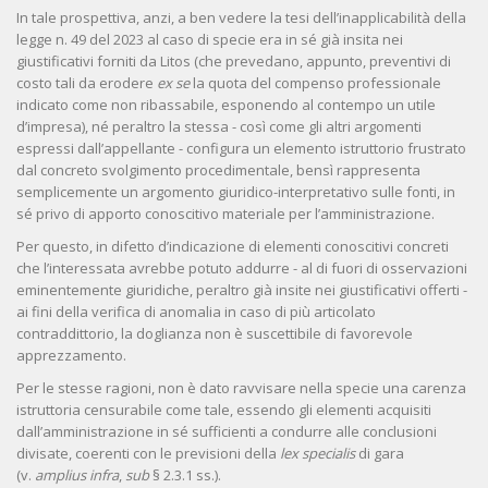
In tale prospettiva, anzi, a ben vedere la tesi dell’inapplicabilità della
legge n. 49 del 2023 al caso di specie era in sé già insita nei
giustificativi forniti da Litos (che prevedano, appunto, preventivi di
costo tali da erodere
ex se
la quota del compenso professionale
indicato come non ribassabile, esponendo al contempo un utile
d’impresa), né peraltro la stessa - così come gli altri argomenti
espressi dall’appellante - configura un elemento istruttorio frustrato
dal concreto svolgimento procedimentale, bensì rappresenta
semplicemente un argomento giuridico-interpretativo sulle fonti, in
sé privo di apporto conoscitivo materiale per l’amministrazione.
Per questo, in difetto d’indicazione di elementi conoscitivi concreti
che l’interessata avrebbe potuto addurre - al di fuori di osservazioni
eminentemente giuridiche, peraltro già insite nei giustificativi offerti -
ai fini della verifica di anomalia in caso di più articolato
contraddittorio, la doglianza non è suscettibile di favorevole
apprezzamento.
Per le stesse ragioni, non è dato ravvisare nella specie una carenza
istruttoria censurabile come tale, essendo gli elementi acquisiti
dall’amministrazione in sé sufficienti a condurre alle conclusioni
divisate, coerenti con le previsioni della
lex specialis
di gara
(v.
amplius infra
,
sub
§ 2.3.1 ss.).