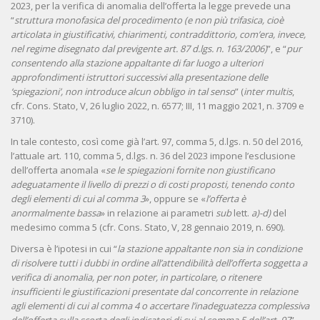
2023, per la verifica di anomalia dell’offerta la legge prevede una
“
struttura monofasica del procedimento (e non più trifasica, cioè
articolata in giustificativi, chiarimenti, contraddittorio, com’era, invece,
nel regime disegnato dal previgente art. 87 d.lgs. n. 163/2006)
”, e “
pur
consentendo alla stazione appaltante di far luogo a ulteriori
approfondimenti istruttori successivi alla presentazione delle
‘spiegazioni’, non introduce alcun obbligo in tal senso
” (
inter multis
,
cfr. Cons. Stato, V, 26 luglio 2022, n. 6577; III, 11 maggio 2021, n. 3709 e
3710).
In tale contesto, così come già l’art. 97, comma 5, d.lgs. n. 50 del 2016,
l’attuale art. 110, comma 5, d.lgs. n. 36 del 2023 impone l’esclusione
dell’offerta anomala «
se le spiegazioni fornite non giustificano
adeguatamente il livello di prezzi o di costi proposti, tenendo conto
degli elementi di cui al comma 3
», oppure se «
l’offerta è
anormalmente bassa
» in relazione ai parametri
sub
lett.
a)-d)
del
medesimo comma 5 (cfr. Cons. Stato, V, 28 gennaio 2019, n. 690).
Diversa è l’ipotesi in cui “
la stazione appaltante non sia in condizione
di risolvere tutti i dubbi in ordine all’attendibilità dell’offerta soggetta a
verifica di anomalia, per non poter, in particolare, o ritenere
insufficienti le giustificazioni presentate dal concorrente in relazione
agli elementi di cui al comma 4 o accertare l’inadeguatezza complessiva