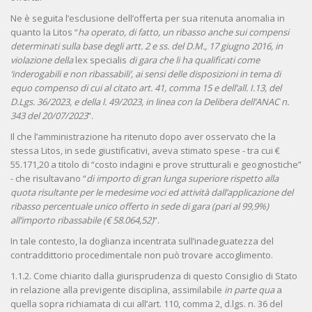
Ne è seguita l’esclusione dell’offerta per sua ritenuta anomalia in
quanto la Litos “
ha operato, di fatto, un ribasso anche sui compensi
determinati sulla base degli artt. 2 e ss. del D.M., 17 giugno 2016, in
violazione della
lex specialis
di gara che li ha qualificati come
‘inderogabili e non ribassabili’, ai sensi delle disposizioni in tema di
equo compenso di cui al citato art. 41, comma 15 e dell’all. I.13, del
D.Lgs. 36/2023, e della l. 49/2023, in linea con la Delibera dell’ANAC n.
343 del 20/07/2023
”.
Il che l’amministrazione ha ritenuto dopo aver osservato che la
stessa Litos, in sede giustificativi, aveva stimato spese - tra cui €
55.171,20 a titolo di “costo indagini e prove strutturali e geognostiche”
- che risultavano “
di importo di gran lunga superiore rispetto alla
quota risultante per le medesime voci ed attività dall’applicazione del
ribasso percentuale unico offerto in sede di gara (pari al 99,9%)
all’importo ribassabile (€ 58.064,52)
”.
In tale contesto, la doglianza incentrata sull’inadeguatezza del
contraddittorio procedimentale non può trovare accoglimento.
1.1.2. Come chiarito dalla giurisprudenza di questo Consiglio di Stato
in relazione alla previgente disciplina, assimilabile
in parte qua
a
quella sopra richiamata di cui all’art. 110, comma 2, d.lgs. n. 36 del