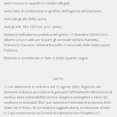
Visti il ricorso in appello e i relativi allegati;
Visto l’atto di costituzione in giudizio dell’Agenzia del Demanio;
Visti tutti gli atti della causa;
Visti gli artt. 74 e 120 Cod. proc. amm.;
Relatore nell’udienza pubblica del giorno 17 dicembre 2024 il Cons.
Alberto Urso e uditi per le parti gli avvocati Stefano Rametta,
Francesco Zaccone, Simona Russello e l’avvocato dello Stato Laura
Paolucci;
Ritenuto e considerato in fatto e diritto quanto segue.
FATTO
1. Con determina a contrarre del 31 agosto 2023, l’Agenzia del
Demanio indiceva procedura di gara per l’affidamento del servizio di
verifica della vulnerabilità sismica, diagnosi energetica e rilievi da
restituire in modalità “Bim” per taluni beni immobili di proprietà dello
Stato siti in Roma, di cui risultava aggiudicataria, in relazione al lotto
n. 2 qui controverso, la Società di Ingeneria Litos Progetti s.r.l.