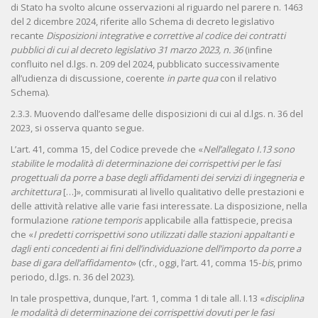
di Stato ha svolto alcune osservazioni al riguardo nel parere n. 1463
del 2 dicembre 2024, riferite allo Schema di decreto legislativo
recante
Disposizioni integrative e correttive al codice dei contratti
pubblici di cui al decreto legislativo 31 marzo 2023, n. 36
(infine
confluito nel d.lgs. n. 209 del 2024, pubblicato successivamente
all’udienza di discussione, coerente
in parte qua
con il relativo
Schema).
2.3.3. Muovendo dall’esame delle disposizioni di cui al d.lgs. n. 36 del
2023, si osserva quanto segue.
L’art. 41, comma 15, del Codice prevede che «
Nell’allegato I.13 sono
stabilite le modalità di determinazione dei corrispettivi per le fasi
progettuali da porre a base degli affidamenti dei servizi di ingegneria e
architettura
[…]», commisurati al livello qualitativo delle prestazioni e
delle attività relative alle varie fasi interessate. La disposizione, nella
formulazione
ratione temporis
applicabile alla fattispecie, precisa
che «
I predetti corrispettivi sono utilizzati dalle stazioni appaltanti e
dagli enti concedenti ai fini dell’individuazione dell’importo da porre a
base di gara dell’affidamento
» (cfr., oggi, l’art. 41, comma 15-
bis
, primo
periodo, d.lgs. n. 36 del 2023).
In tale prospettiva, dunque, l’art. 1, comma 1 di tale all. I.13 «
disciplina
le modalità di determinazione dei corrispettivi dovuti per le fasi