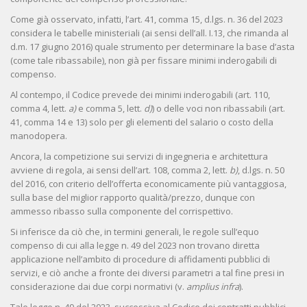
Come già osservato, infatti, l’art. 41, comma 15, d.lgs. n. 36 del 2023
considera le tabelle ministeriali (ai sensi dell’all. I.13, che rimanda al
d.m. 17 giugno 2016) quale strumento per determinare la base d’asta
(come tale ribassabile), non già per fissare minimi inderogabili di
compenso.
Al contempo, il Codice prevede dei minimi inderogabili (art. 110,
comma 4, lett.
a)
e comma 5, lett.
d)
) o delle voci non ribassabili (art.
41, comma 14 e 13) solo per gli elementi del salario o costo della
manodopera.
Ancora, la competizione sui servizi di ingegneria e architettura
avviene di regola, ai sensi dell’art. 108, comma 2, lett.
b)
, d.lgs. n. 50
del 2016, con criterio dell’offerta economicamente più vantaggiosa,
sulla base del miglior rapporto qualità/prezzo, dunque con
ammesso ribasso sulla componente del corrispettivo.
Si inferisce da ciò che, in termini generali, le regole sull’equo
compenso di cui alla legge n. 49 del 2023 non trovano diretta
applicazione nell’ambito di procedure di affidamenti pubblici di
servizi, e ciò anche a fronte dei diversi parametri a tal fine presi in
considerazione dai due corpi normativi (v.
amplius infra
).