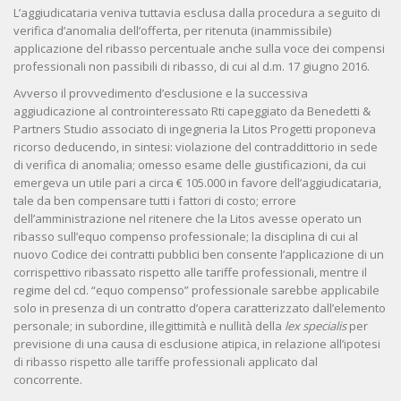
L’aggiudicataria veniva tuttavia esclusa dalla procedura a seguito di
verifica d’anomalia dell’offerta, per ritenuta (inammissibile)
applicazione del ribasso percentuale anche sulla voce dei compensi
professionali non passibili di ribasso, di cui al d.m. 17 giugno 2016.
Avverso il provvedimento d’esclusione e la successiva
aggiudicazione al controinteressato Rti capeggiato da Benedetti &
Partners Studio associato di ingegneria la Litos Progetti proponeva
ricorso deducendo, in sintesi: violazione del contraddittorio in sede
di verifica di anomalia; omesso esame delle giustificazioni, da cui
emergeva un utile pari a circa € 105.000 in favore dell’aggiudicataria,
tale da ben compensare tutti i fattori di costo; errore
dell’amministrazione nel ritenere che la Litos avesse operato un
ribasso sull’equo compenso professionale; la disciplina di cui al
nuovo Codice dei contratti pubblici ben consente l’applicazione di un
corrispettivo ribassato rispetto alle tariffe professionali, mentre il
regime del cd. “equo compenso” professionale sarebbe applicabile
solo in presenza di un contratto d’opera caratterizzato dall’elemento
personale; in subordine, illegittimità e nullità della
lex specialis
per
previsione di una causa di esclusione atipica, in relazione all’ipotesi
di ribasso rispetto alle tariffe professionali applicato dal
concorrente.