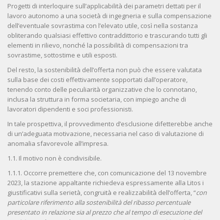
Progetti di interloquire sull’applicabilità dei parametri dettati per il
lavoro autonomo a una società di ingegneria e sulla compensazione
dell’eventuale sovrastima con l’elevato utile, così nella sostanza
obliterando qualsiasi effettivo contraddittorio e trascurando tutti gli
elementi in rilievo, nonché la possibilità di compensazioni tra
sovrastime, sottostime e utili esposti.
Del resto, la sostenibilità dell’offerta non può che essere valutata
sulla base dei costi effettivamente sopportati dall’operatore,
tenendo conto delle peculiarità organizzative che lo connotano,
inclusa la struttura in forma societaria, con impiego anche di
lavoratori dipendenti e soci professionisti.
In tale prospettiva, il provvedimento d’esclusione difetterebbe anche
di un’adeguata motivazione, necessaria nel caso di valutazione di
anomalia sfavorevole all’impresa.
1.1. Il motivo non è condivisibile.
1.1.1. Occorre premettere che, con comunicazione del 13 novembre
2023, la stazione appaltante richiedeva espressamente alla Litos i
giustificativi sulla serietà, congruità e realizzabilità dell’offerta, “
con
particolare riferimento alla sostenibilità del ribasso percentuale
presentato in relazione sia al prezzo che al tempo di esecuzione del