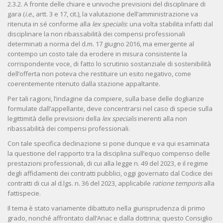
2.3.2. A fronte delle chiare e univoche previsioni del disciplinare di
gara (
i.e.
, artt. 3 e 17, cit.), la valutazione dell’amministrazione va
ritenuta in sé conforme alla
lex specialis
: una volta stabilita infatti dal
disciplinare la non ribassabilità dei compensi professionali
determinati a norma del d.m. 17 giugno 2016, ma emergente al
contempo un costo tale da erodere in misura consistente la
corrispondente voce, di fatto lo scrutinio sostanziale di sostenibilità
dell’offerta non poteva che restituire un esito negativo, come
coerentemente ritenuto dalla stazione appaltante.
Per tali ragioni, l’indagine da compiere, sulla base delle doglianze
formulate dall’appellante, deve concentrarsi nel caso di specie sulla
legittimità delle previsioni della
lex specialis
inerenti alla non
ribassabilità dei compensi professionali.
Con tale specifica declinazione si pone dunque e va qui esaminata
la questione del rapporto tra la disciplina sull’equo compenso delle
prestazioni professionali, di cui alla legge n. 49 del 2023, e il regime
degli affidamenti dei contratti pubblici, oggi governato dal Codice dei
contratti di cui al d.lgs. n. 36 del 2023, applicabile
ratione temporis
alla
fattispecie.
Il tema è stato variamente dibattuto nella giurisprudenza di primo
grado, nonché affrontato dall’Anac e dalla dottrina; questo Consiglio