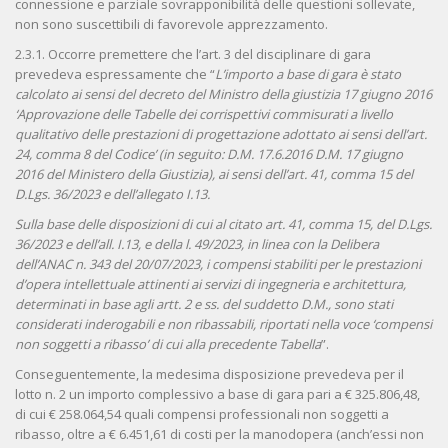
connessione e parziale sovrapponibilità delle questioni sollevate,
non sono suscettibili di favorevole apprezzamento.
2.3.1. Occorre premettere che l’art. 3 del disciplinare di gara
prevedeva espressamente che “
L’importo a base di gara è stato
calcolato ai sensi del decreto del Ministro della giustizia 17 giugno 2016
‘Approvazione delle Tabelle dei corrispettivi commisurati a livello
qualitativo delle prestazioni di progettazione adottato ai sensi dell’art.
24, comma 8 del Codice’ (in seguito: D.M. 17.6.2016 D.M. 17 giugno
2016 del Ministero della Giustizia), ai sensi dell’art. 41, comma 15 del
D.Lgs. 36/2023 e dell’allegato I.13.
Sulla base delle disposizioni di cui al citato art. 41, comma 15, del D.Lgs.
36/2023 e dell’all. I.13, e della l. 49/2023, in linea con la Delibera
dell’ANAC n. 343 del 20/07/2023, i compensi stabiliti per le prestazioni
d’opera intellettuale attinenti ai servizi di ingegneria e architettura,
determinati in base agli artt. 2 e ss. del suddetto D.M., sono stati
considerati inderogabili e non ribassabili, riportati nella voce ‘compensi
non soggetti a ribasso’ di cui alla precedente Tabella
”.
Conseguentemente, la medesima disposizione prevedeva per il
lotto n. 2 un importo complessivo a base di gara pari a € 325.806,48,
di cui € 258.064,54 quali compensi professionali non soggetti a
ribasso, oltre a € 6.451,61 di costi per la manodopera (anch’essi non