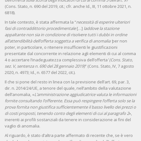
dell’offerta sulla scorta degli indicatori di cui al comma 5 dell’art. 97
”
(Cons. Stato, n. 690 del 2019, cit.; cfr. anche Id., III, 11 ottobre 2021, n.
6818).
In tale contesto, è stata affermata la “
necessità di esperire ulteriori
fasi di contraddittorio procedimentale
[…]
laddove la stazione
appaltante non sia in condizione di risolvere tutti i dubbi in ordine
all’attendibilità dell’offerta soggetta a verifica di anomalia ‘
per non
poter, in particolare, o ritenere insufficienti le giustificazioni
presentate dal concorrente in relazione agli elementi di cui al comma
4 o accertare l’inadeguatezza complessiva dell’offerta
’
(Cons. Stato,
sez. V, sentenza n. 690 del 28 gennaio 2019)
” (Cons. Stato, IV, 7 agosto
2020, n. 4973; Id., n. 6577 del 2022, cit.).
Il che si pone del resto in linea con la previsione dell’art. 69, par. 3,
dir. n. 2014/24/UE, a tenore del quale, nell’ambito della valutazione
dell’anomalia, «
L’amministrazione aggiudicatrice valuta le informazioni
fornite consultando l’offerente. Essa può respingere l’offerta solo se la
prova fornita non giustifica sufficientemente il basso livello dei prezzi o
di costi proposti, tenendo conto degli elementi di cui al paragrafo 2
»,
inerenti ai profili sostanziali da tenere in considerazione ai fini del
vaglio di anomalia.
Al riguardo, è stato d’altra parte affermato di recente che, se è vero