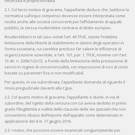
necessità e proporzionalità.
2.1. Col terzo motivo di gravame, l’appellante deduce che, laddove la
normativa sull’equo compenso dovesse essere interpretata come
rivolta anche alle società concorrenti per l’affidamento di appalti
pubblici, la stessa risulterebbe contraria al diritto europeo.
Risulterebbero in tal caso violati l’art. 49 TFUE, stante l’indebita
limitazione della libertà di stabilimento in danno degli operatori in
forma societaria, cui sarebbe precluso far valere le efficienze di
organizzazione aziendale, e l’art. 101, par. 1, TFUE, insieme con l’art.
15 dir. n. 2006/123/CE, a fronte della limitazione della prestazione di
servizi in regime di concorrenzialità, con imposizione di voci di costo
basate su parametri fissi e non modificabili.
Per questo, in via subordinata, l’appellante domanda al riguardo il
rinvio pregiudiziale davanti alla Cgue.
2.2. Col quarto motivo di gravame, l’appellante si duole, in via di
subordine, del rigetto della censura con cui aveva dedotto in primo
grado l’illegittimità e nullità delle clausole delle
lex specialis
che non
consentono ribassi dell’importo dell’appalto come determinato in
applicazione del d.m. 17 giugno 2016.
2.3. I motivi, che possono essere esaminati congiuntamente per