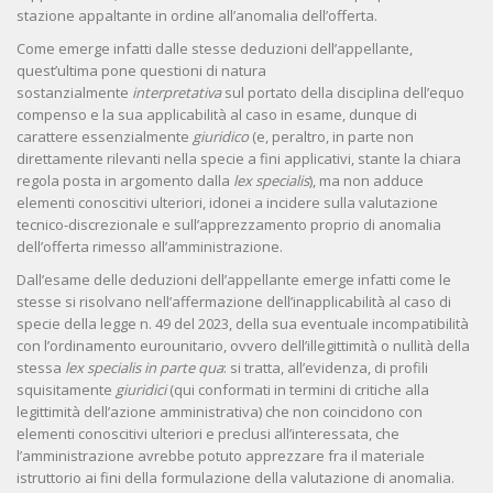
stazione appaltante in ordine all’anomalia dell’offerta.
Come emerge infatti dalle stesse deduzioni dell’appellante,
quest’ultima pone questioni di natura
sostanzialmente
interpretativa
sul portato della disciplina dell’equo
compenso e la sua applicabilità al caso in esame, dunque di
carattere essenzialmente
giuridico
(e, peraltro, in parte non
direttamente rilevanti nella specie a fini applicativi, stante la chiara
regola posta in argomento dalla
lex specialis
), ma non adduce
elementi conoscitivi ulteriori, idonei a incidere sulla valutazione
tecnico-discrezionale e sull’apprezzamento proprio di anomalia
dell’offerta rimesso all’amministrazione.
Dall’esame delle deduzioni dell’appellante emerge infatti come le
stesse si risolvano nell’affermazione dell’inapplicabilità al caso di
specie della legge n. 49 del 2023, della sua eventuale incompatibilità
con l’ordinamento eurounitario, ovvero dell’illegittimità o nullità della
stessa
lex specialis in parte qua
: si tratta, all’evidenza, di profili
squisitamente
giuridici
(qui conformati in termini di critiche alla
legittimità dell’azione amministrativa) che non coincidono con
elementi conoscitivi ulteriori e preclusi all’interessata, che
l’amministrazione avrebbe potuto apprezzare fra il materiale
istruttorio ai fini della formulazione della valutazione di anomalia.