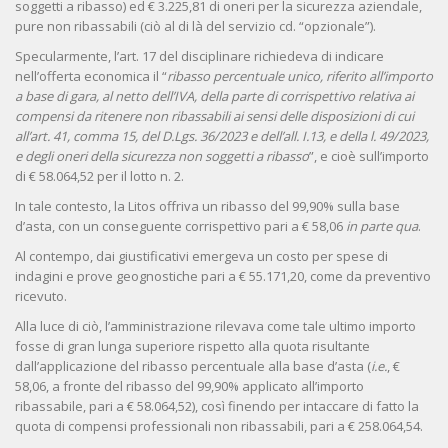
soggetti a ribasso) ed € 3.225,81 di oneri per la sicurezza aziendale,
pure non ribassabili (ciò al di là del servizio cd. “opzionale”).
Specularmente, l’art. 17 del disciplinare richiedeva di indicare
nell’offerta economica il “
ribasso percentuale unico, riferito all’importo
a base di gara, al netto dell’IVA, della parte di corrispettivo relativa ai
compensi da ritenere non ribassabili ai sensi delle disposizioni di cui
all’art. 41, comma 15, del D.Lgs. 36/2023 e dell’all. I.13, e della l. 49/2023,
e degli oneri della sicurezza non soggetti a ribasso
”, e cioè sull’importo
di € 58.064,52 per il lotto n. 2.
In tale contesto, la Litos offriva un ribasso del 99,90% sulla base
d’asta, con un conseguente corrispettivo pari a € 58,06
in parte qua
.
Al contempo, dai giustificativi emergeva un costo per spese di
indagini e prove geognostiche pari a € 55.171,20, come da preventivo
ricevuto.
Alla luce di ciò, l’amministrazione rilevava come tale ultimo importo
fosse di gran lunga superiore rispetto alla quota risultante
dall’applicazione del ribasso percentuale alla base d’asta (
i.e.
, €
58,06, a fronte del ribasso del 99,90% applicato all’importo
ribassabile, pari a € 58.064,52), così finendo per intaccare di fatto la
quota di compensi professionali non ribassabili, pari a € 258.064,54.