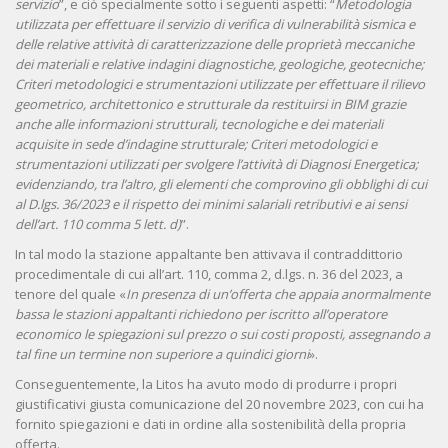
servizio
”, e ciò specialmente sotto i seguenti aspetti: “
Metodologia
utilizzata per effettuare il servizio di verifica di vulnerabilità sismica e
delle relative attività di caratterizzazione delle proprietà meccaniche
dei materiali e relative indagini diagnostiche, geologiche, geotecniche;
Criteri metodologici e strumentazioni utilizzate per effettuare il rilievo
geometrico, architettonico e strutturale da restituirsi in BIM grazie
anche alle informazioni strutturali, tecnologiche e dei materiali
acquisite in sede d’indagine strutturale; Criteri metodologici e
strumentazioni utilizzati per svolgere l’attività di Diagnosi Energetica;
evidenziando, tra l’altro, gli elementi che comprovino gli obblighi di cui
al D.lgs. 36/2023 e il rispetto dei minimi salariali retributivi e ai sensi
dell’art. 110 comma 5 lett. d)
”.
In tal modo la stazione appaltante ben attivava il contraddittorio
procedimentale di cui all’art. 110, comma 2, d.lgs. n. 36 del 2023, a
tenore del quale «
In presenza di un’offerta che appaia anormalmente
bassa le stazioni appaltanti richiedono per iscritto all’operatore
economico le spiegazioni sul prezzo o sui costi proposti, assegnando a
tal fine un termine non superiore a quindici giorni
».
Conseguentemente, la Litos ha avuto modo di produrre i propri
giustificativi giusta comunicazione del 20 novembre 2023, con cui ha
fornito spiegazioni e dati in ordine alla sostenibilità della propria
offerta.