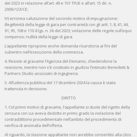
del 2023 in relazione all’art. 49 e 101 TFUE e all’art. 15 dir. n.
2006/123/CE;
IV) erronea valutazione del secondo motivo di impugnazione:
illegittimità della legge di gara per contrarietà con gli artt. 1, 8, 41, 44,
91, 95, 108 e 110 d.lgs. n. 36 del 2023; violazione delle regole sull’equo
compenso; nullità della legge di gara.
L’appellante ripropone anche domanda risarcitoria ai fini del
subentro nell’esecuzione della commessa.
4. Resiste al gravame l’Agenzia del Demanio, chiedendone la
reiezione, mentre non s’è costituito in giudizio l’intimato Benedetti &
Partners Studio associato di ingegneria.
5. All’udienza pubblica del 17 dicembre 2024 la causa è stata
trattenuta in decisione.
DIRITTO
1. Col primo motivo di gravame, l’appellante si duole del rigetto della
censura con cui aveva dedotto in primo grado la violazione del
contraddittorio procedimentale nell’ambito del procedimento di
verifica di anomalia dell’offerta.
Al riguardo, la stazione appaltante non avrebbe consentito alla Litos