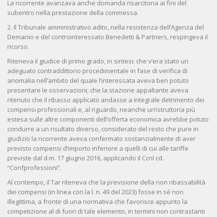
La ricorrente avanzava anche domanda risarcitoria ai fini del
subentro nella prestazione della commessa.
2. Il Tribunale amministrativo adito, nella resistenza dell’Agenza del
Demanio e del controinteressato Benedetti & Partners, respingeva il
ricorso.
Riteneva il giudice di primo grado, in sintesi: che v’era stato un
adeguato contraddittorio procedimentale in fase di verifica di
anomalia nell’ambito del quale l’interessata aveva ben potuto
presentare le osservazioni; che la stazione appaltante aveva
ritenuto che il ribasso applicato andasse a integrale detrimento dei
compensi professionali e, al riguardo, neanche un’istruttoria più
estesa sulle altre componenti dell’offerta economica avrebbe potuto
condurre a un risultato diverso, considerato del resto che pure in
giudizio la ricorrente aveva confermato sostanzialmente di aver
previsto compensi d’importo inferiore a quelli di cui alle tariffe
previste dal d.m. 17 giugno 2016, applicando il Ccnl cd.
“Confprofessioni”.
Al contempo, il Tar riteneva che la previsione della non ribassabilità
dei compensi (in linea con la l. n. 49 del 2023) fosse in sé non
illegittima, a fronte di una normativa che favorisce appunto la
competizione al di fuori di tale elemento, in termini non contrastanti