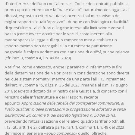
d’interferenze dell’uno con l’altro: se il Codice dei contratti pubblici si
preoccupa di determinare la “base d’asta”, naturalmente soggetta a
ribassi, esposta a criteri valutativi incentrati sul meccanismo del
miglior rapporto “qualità/prezzo” - dunque con fisiologica riducibilità
di quest’ultimo - al di fuori di logiche intese alla limitazione verso il
basso (come invece accolte per le voci di costo inerenti alla
manodopera), la legge sull’equo compenso mira a stabilire un
importo minimo non derogabile, la cui contraria pattuizione
negoziale è colpita addirittura con sanzione di
nullità
, pur se relativa
(cfr. l’art. 3, comma 4, l. n. 49 del 2023).
A tal fine, come anticipato, anche i parametri di riferimento ai fini
della determinazione dei valori presi in considerazione sono diversi
nei due sistemi normativi: mentre da una parte l’all. I.13, richiamato
dall’art. 41, comma 15, d.lgs. n. 36 del 2023, rimanda al d.m. 17 giugno
2016 (decreto adottato dal Ministro della Giustizia, di concerto con il
Ministro delle Infrastrutture e dei Trasporti, recante
appunto
Approvazione delle tabelle dei corrispettivi commisurati al
livello qualitativo delle prestazioni di progettazione adottato ai sensi
dell’articolo 24, comma 8, del decreto legislativo n. 50 del 2016
),
prevedendo l’attualizzazione del relativo quadro tariffario (cfr. all.
I.13, cit., artt. 1 e 2), dall’altra parte, l’art. 1, comma 1, l. n. 49 del 2023
definisce in generale «
equo compenso
» quello (oltreché