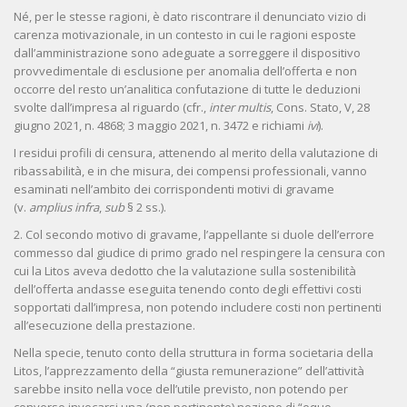
Né, per le stesse ragioni, è dato riscontrare il denunciato vizio di
carenza motivazionale, in un contesto in cui le ragioni esposte
dall’amministrazione sono adeguate a sorreggere il dispositivo
provvedimentale di esclusione per anomalia dell’offerta e non
occorre del resto un’analitica confutazione di tutte le deduzioni
svolte dall’impresa al riguardo (cfr.,
inter multis
, Cons. Stato, V, 28
giugno 2021, n. 4868; 3 maggio 2021, n. 3472 e richiami
ivi
).
I residui profili di censura, attenendo al merito della valutazione di
ribassabilità, e in che misura, dei compensi professionali, vanno
esaminati nell’ambito dei corrispondenti motivi di gravame
(v.
amplius infra
,
sub
§ 2 ss.).
2. Col secondo motivo di gravame, l’appellante si duole dell’errore
commesso dal giudice di primo grado nel respingere la censura con
cui la Litos aveva dedotto che la valutazione sulla sostenibilità
dell’offerta andasse eseguita tenendo conto degli effettivi costi
sopportati dall’impresa, non potendo includere costi non pertinenti
all’esecuzione della prestazione.
Nella specie, tenuto conto della struttura in forma societaria della
Litos, l’apprezzamento della “giusta remunerazione” dell’attività
sarebbe insito nella voce dell’utile previsto, non potendo per