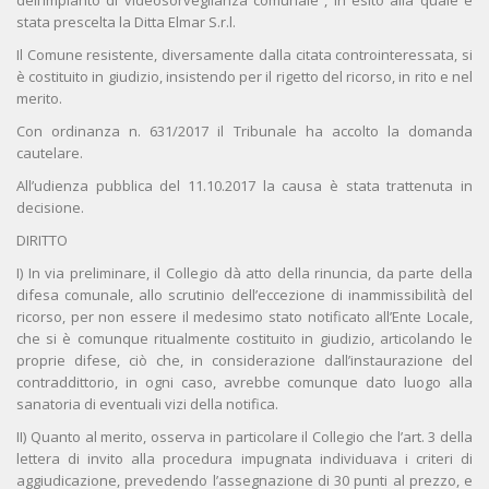
dell’impianto di videosorveglianza comunale”, in esito alla quale è
stata prescelta la Ditta Elmar S.r.l.
Il Comune resistente, diversamente dalla citata controinteressata, si
è costituito in giudizio, insistendo per il rigetto del ricorso, in rito e nel
merito.
Con ordinanza n. 631/2017 il Tribunale ha accolto la domanda
cautelare.
All’udienza pubblica del 11.10.2017 la causa è stata trattenuta in
decisione.
DIRITTO
I) In via preliminare, il Collegio dà atto della rinuncia, da parte della
difesa comunale, allo scrutinio dell’eccezione di inammissibilità del
ricorso, per non essere il medesimo stato notificato all’Ente Locale,
che si è comunque ritualmente costituito in giudizio, articolando le
proprie difese, ciò che, in considerazione dall’instaurazione del
contraddittorio, in ogni caso, avrebbe comunque dato luogo alla
sanatoria di eventuali vizi della notifica.
II) Quanto al merito, osserva in particolare il Collegio che l’art. 3 della
lettera di invito alla procedura impugnata individuava i criteri di
aggiudicazione, prevedendo l’assegnazione di 30 punti al prezzo, e