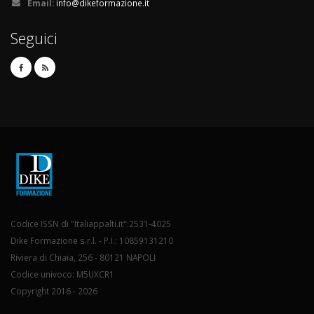
Email:
info@dikeformazione.it
Seguici
Codice ISSN di "Italiappalti.it":2531-4025
Dike Formazione s.r.l. - P.I.: 10859131210
Riviera di Chiaia, 256 - 80121 NAPOLI
Codice univoco: M5UXCR1
Copyright 2016 - 2026