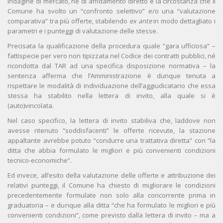
indagine di mercato, né di affidamento diretto è la circostanza che il
Comune ha svolto un “confronto selettivo” e/o una “valutazione
comparativa” tra più offerte, stabilendo
ex ante
in modo dettagliato i
parametri e i punteggi di valutazione delle stesse.
Precisata la qualificazione della procedura quale “gara ufficiosa” –
fattispecie per vero non tipizzata nel Codice dei contratti pubblici, né
ricondotta dal TAR ad una specifica disposizione normativa – la
sentenza afferma che l’Amministrazione è dunque tenuta a
rispettare le modalità di individuazione dell’aggiudicatario che essa
stessa ha stabilito nella lettera di invito, alla quale si è
(auto)vincolata.
Nel caso specifico, la lettera di invito stabiliva che, laddove non
avesse ritenuto “soddisfacenti” le offerte ricevute, la stazione
appaltante avrebbe potuto “condurre una trattativa diretta” con “la
ditta che abbia formulato le migliori e più convenienti condizioni
tecnico-economiche”.
Ed invece, all’esito della valutazione delle offerte e attribuzione dei
relativi punteggi, il Comune ha chiesto di migliorare le condizioni
precedentemente formulate non solo alla concorrente prima in
graduatoria – e dunque alla ditta “che ha formulato le migliori e più
convenienti condizioni”, come previsto dalla lettera di invito – ma a