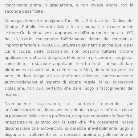
concorrente prima in graduatoria, e non invece anche con la
seconda classificata.
Conseguentemente, malgrado l’art. 36 c. 2 lett. a) del Codice dei
Contratti Pubblici, invocato dalla difesa comunale, così come anche
le Linee Guida Attuative n. 4 approvate dall’Anac con delibera n. 1097
del 26.10.2016, consentano l’affidamento diretto dei contratti di
importo inferiore ai 40.000,00 Euro, tra i quali rientra anche quello per
cui è causa, dette disposizioni non possono tuttavia trovare
applicazione nel caso di specie. Mediante la procedura impugnata,
come detto, la stazione appaltante non ha infatti inteso affidare
direttamente i lavori ad una determinata Ditta, ritenendo invece, ex
ante, di dare luogo ad un confronto selettivo, contestualmente
autovincolandosi al rispetto di alcune regole, la cui successiva
violazione, non può pertanto che dare luogo all’accoglimento del
ricorso.
Diversamente ragionando, e pertanto ritenendo che
un’Amministrazione, dopo aver individuato la migliore offerta in base
ai parametri dalla stessa prefissati, e dopo aver previsto la facoltà di
rinegoziazione soltanto con la Ditta che l’ha presentata, possa
disconoscere tale autovincolo, si darebbe inevitabilmente luogo a
disparità di trattamento ed a decisioni arbitrarie, palesemente in