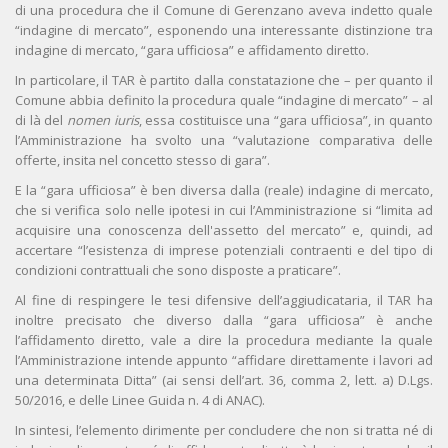
di una procedura che il Comune di Gerenzano aveva indetto quale
“indagine di mercato”, esponendo una interessante distinzione tra
indagine di mercato, “gara ufficiosa” e affidamento diretto.
In particolare, il TAR è partito dalla constatazione che – per quanto il
Comune abbia definito la procedura quale “indagine di mercato” – al
di là del
nomen iuris
, essa costituisce una “gara ufficiosa”, in quanto
l’Amministrazione ha svolto una “valutazione comparativa delle
offerte, insita nel concetto stesso di gara”.
E la “gara ufficiosa” è ben diversa dalla (reale) indagine di mercato,
che si verifica solo nelle ipotesi in cui l’Amministrazione si “limita ad
acquisire una conoscenza dell'assetto del mercato” e, quindi, ad
accertare “l’esistenza di imprese potenziali contraenti e del tipo di
condizioni contrattuali che sono disposte a praticare”.
Al fine di respingere le tesi difensive dell’aggiudicataria, il TAR ha
inoltre precisato che diverso dalla “gara ufficiosa” è anche
l’affidamento diretto, vale a dire la procedura mediante la quale
l’Amministrazione intende appunto “affidare direttamente i lavori ad
una determinata Ditta” (ai sensi dell’art. 36, comma 2, lett. a) D.Lgs.
50/2016, e delle Linee Guida n. 4 di ANAC).
In sintesi, l’elemento dirimente per concludere che non si tratta né di