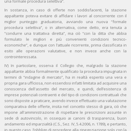
una formale procedura selettiva”.
In sostanza, in caso di offerte non soddisfacenti, la stazione
appaltante poteva evitare di affidare i lavori al concorrente con il
miglior punteggio graduatoria, avviando una nuova “formale
procedura selettiva”, o in alternativa, come detto, era tenuta a
“condurre una trattativa diretta”, ma ciò “con la ditta che abbia
formulato le migliori e più convenienti condizioni tecnico-
economiche”, e dunque con l’attuale ricorrente, prima classificata in
esito alle operazioni valutative, e non invece anche con la
controinteressata.
IV) In particolare, osserva il Collegio che, malgrado la stazione
appaltante abbia formalmente qualificato la procedura impugnata in
termini di “indagine di mercato”, ha in realtà esperito una vera e
propria gara ufficiosa, non essendosi infatti limitata ad acquisire una
conoscenza dell'assetto del mercato, e quindi, dell’esistenza di
imprese potenziali contraenti e del tipo di condizioni contrattuali che
sono disposte a praticare, avendo invece effettuato una valutazione
comparativa delle offerte, insita nel concetto stesso di gara, ciò che
impone all'amministrazione di rispettare le prescrizioni assunte in
sede di autovincolo, in ossequio ai canoni di trasparenza, buon
andamento ed imparzialità (C.S., Sez. IV, 5.4.2006, n. 1789), e pertanto,
in questo caso, l’obbligo di procedere alla rinegoziazione solo con la