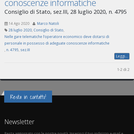
conoscenze informatiche
Consiglio di Stato, sez.III, 28 luglio 2020, n. 4795
14 Ago 2020
Marco Natoli
28 luglio 2020
,
Consiglio di Stato
,
Nelle gare telematiche l’operatore economico deve dotarsi di
personale in possesso di adeguate conoscenze informatiche
,
n. 4795
,
sez.III
Leggi...
1-2 di 2
Resta in contatto!
Newsletter
Resta aggiornato con le nostre novità. Inserisci il tuo indirizzo e-mail e