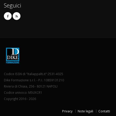
Seguici
Codice ISSN di "Italiappalti.it":2531-4025
Dike Formazione s.r.l. - P.I.: 10859131210
Riviera di Chiaia, 256 - 80121 NAPOLI
Codice univoco: M5UXCR1
Copyright 2016 - 2026
Privacy
Note legali
Contatti