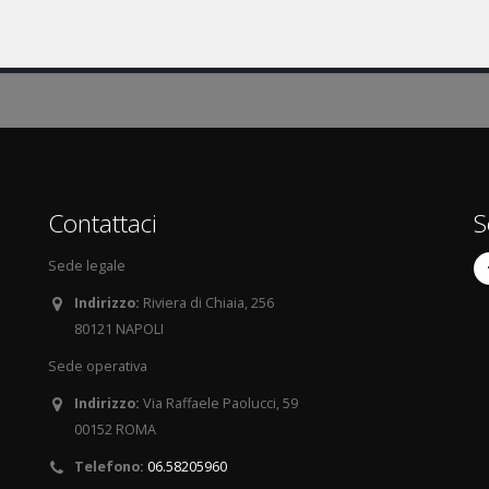
Contattaci
S
Sede legale
Indirizzo:
Riviera di Chiaia, 256
80121 NAPOLI
Sede operativa
Indirizzo:
Via Raffaele Paolucci, 59
00152 ROMA
Telefono:
06.58205960