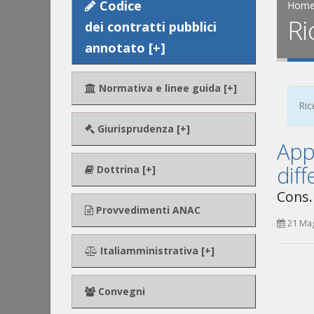
Codice
Hom
Ri
dei contratti pubblici
annotato [+]
Normativa e linee guida [+]
Ric
Giurisprudenza [+]
Appa
diff
Dottrina [+]
Cons. 
Provvedimenti ANAC
21 Ma
Italiamministrativa [+]
Convegni