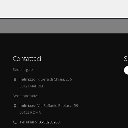
Contattaci
S
Sede legale
Indirizzo:
Riviera di Chiaia, 256
80121 NAPOLI
Sede operativa
Indirizzo:
Via Raffaele Paolucci, 59
00152 ROMA
Telefono:
06.58205960