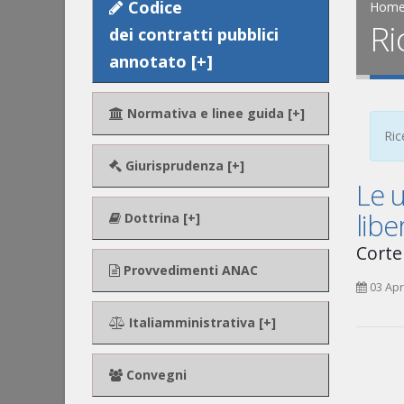
Codice
Hom
Ri
dei contratti pubblici
annotato [+]
Normativa e linee guida [+]
Ric
Giurisprudenza [+]
Le u
libe
Dottrina [+]
Corte
Provvedimenti ANAC
03 Apr
Italiamministrativa [+]
Convegni