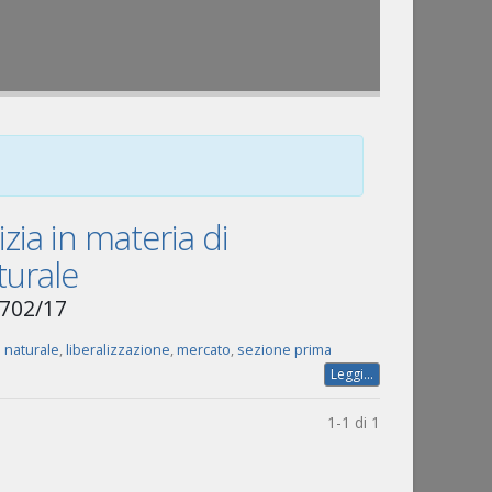
izia in materia di
turale
-702/17
 naturale
,
liberalizzazione
,
mercato
,
sezione prima
Leggi...
1-1 di 1