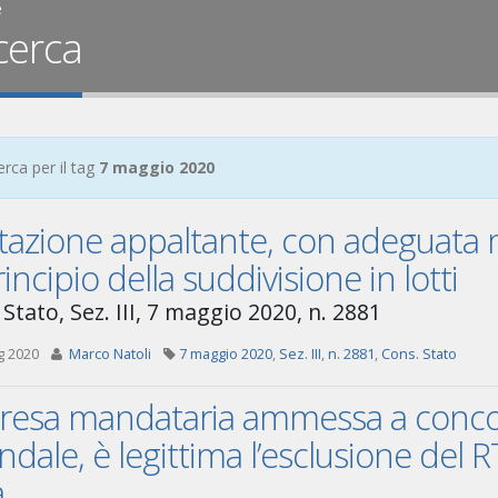
e
cerca
erca per il tag
7 maggio 2020
stazione appaltante, con adeguata
rincipio della suddivisione in lotti
Stato, Sez. III, 7 maggio 2020, n. 2881
g 2020
Marco Natoli
7 maggio 2020
,
Sez. III
,
n. 2881
,
Cons. Stato
resa mandataria ammessa a concor
ndale, è legittima l’esclusione del R
a