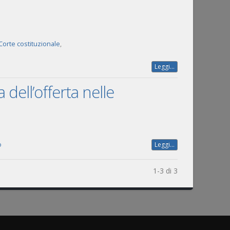
Corte costituzionale
,
Leggi...
 dell’offerta nelle
o
Leggi...
1-3 di 3