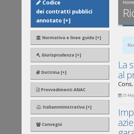
Codice
Hom
Ri
dei contratti pubblici
annotato [+]
Normativa e linee guida [+]
Ric
Giurisprudenza [+]
La 
al p
Dottrina [+]
Cons. 
Provvedimenti ANAC
25 Ma
Italiamministrativa [+]
Imp
azie
Convegni
gar