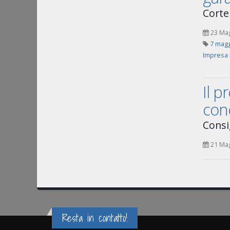
Corte
23 Ma
7 magg
Impresa 
Il p
conc
Consig
21 Ma
Resta in contatto!