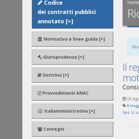
Codice
Hom
Ri
dei contratti pubblici
annotato [+]
Normativa e linee guida [+]
Ric
Giurisprudenza [+]
Il r
moti
Dottrina [+]
Consi
Provvedimenti ANAC
03 Ag
6 magg
Italiamministrativa [+]
Sez. V
,
n
Convegni