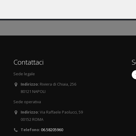
Contattaci
S
Sede legale
Indirizzo:
Riviera di Chiaia, 256
80121 NAPOLI
Sede operativa
Indirizzo:
Via Raffaele Paolucci, 59
00152 ROMA
Telefono:
06.58205960