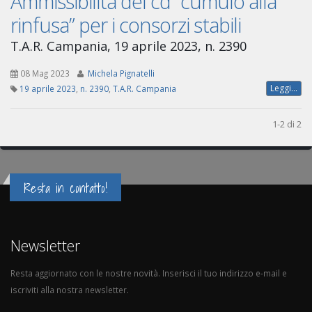
Ammissibilità del cd “cumulo alla
rinfusa” per i consorzi stabili
T.A.R. Campania, 19 aprile 2023, n. 2390
08 Mag 2023
Michela Pignatelli
Leggi...
19 aprile 2023
,
n. 2390
,
T.A.R. Campania
1-2 di 2
Resta in contatto!
Newsletter
Resta aggiornato con le nostre novità. Inserisci il tuo indirizzo e-mail e
iscriviti alla nostra newsletter.