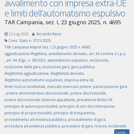
avvalimento con impresa extra-UE
e limiti dell’automatismo espulsivo
TAR Campania, sez. I, 23 giugno 2025, n. 4695
23 Lug 2025
Riccardo Renzi
Cons. Stato n. 3721/2025
,
TAR Campania Napoli Sez. I 23 giugno 2025 n. 4695
,
aggiudicazione illegittima
,
annullamento derivato
,
art. 34 comma 2 c.p.a.
,
art. 94 d.lgs. n. 36/2023
,
automatismo espulsivo
,
esclusione
,
esclusione dalla gara
,
esclusione gara
,
gara pubblica
,
illegittimità aggiudicazione
,
illegittimità derivata
,
illegittimo automatismo espulsivo
,
impresa extra UE
,
limiti ricorso incidentale
,
mancato esercizio potere
,
partecipazione gara
,
potere amministrativo discrezionale
,
potere discrezionale
,
potere discrezionale stazione appaltante
,
prevalenza diritto UE
,
principio di autoresponsbailità
,
principio di non discriminaizone
,
principio di proporzionalità
,
principio di trasparenza
,
procedimento ad evidenza pubblica
,
procedimento di gara
,
procedura ad evidenza pubblica
,
procedure di gara
,
ricorso incidentale
Leggi...