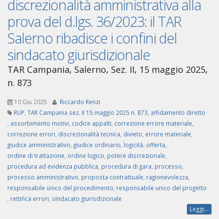
discrezionalità amministrativa alla
prova del d.lgs. 36/2023: il TAR
Salerno ribadisce i confini del
sindacato giurisdizionale
TAR Campania, Salerno, Sez. II, 15 maggio 2025,
n. 873
10 Giu 2025
Riccardo Renzi
RUP
,
TAR Campania sez. II 15 maggio 2025 n. 873
,
affidamento diretto
,
assorbimento motivi
,
codice appalti
,
correzione errore materiale
,
correzione errori
,
discrezionalità tecnica
,
divieto
,
errore materiale
,
giudice amministrativo
,
giudice ordinario
,
logicità
,
offerta
,
ordine di trattazione
,
ordine logico
,
potere discrezionale
,
procedura ad evidenza pubblica
,
procedura di gara
,
processo
,
processo amministrativo
,
proposta contrattuale
,
ragionevolezza
,
responsabile unico del procedimento
,
responsabile unico del progetto
,
rettifica errori
,
sindacato giurisdizionale
Leggi...