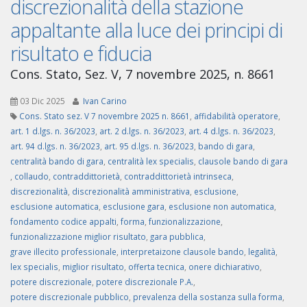
discrezionalità della stazione
appaltante alla luce dei principi di
risultato e fiducia
Cons. Stato, Sez. V, 7 novembre 2025, n. 8661
03 Dic 2025
Ivan Carino
Cons. Stato sez. V 7 novembre 2025 n. 8661
,
affidabilità operatore
,
art. 1 d.lgs. n. 36/2023
,
art. 2 d.lgs. n. 36/2023
,
art. 4 d.lgs. n. 36/2023
,
art. 94 d.lgs. n. 36/2023
,
art. 95 d.lgs. n. 36/2023
,
bando di gara
,
centralità bando di gara
,
centralità lex specialis
,
clausole bando di gara
,
collaudo
,
contraddittorietà
,
contraddittorietà intrinseca
,
discrezionalità
,
discrezionalità amministrativa
,
esclusione
,
esclusione automatica
,
esclusione gara
,
esclusione non automatica
,
fondamento codice appalti
,
forma
,
funzionalizzazione
,
funzionalizzazione miglior risultato
,
gara pubblica
,
grave illecito professionale
,
interpretaizone clausole bando
,
legalità
,
lex specialis
,
miglior risultato
,
offerta tecnica
,
onere dichiarativo
,
potere discrezionale
,
potere discrezionale P.A.
,
potere discrezionale pubblico
,
prevalenza della sostanza sulla forma
,