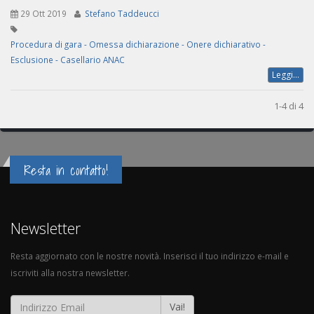
29 Ott 2019
Stefano Taddeucci
Procedura di gara - Omessa dichiarazione - Onere dichiarativo -
Esclusione - Casellario ANAC
Leggi...
1-4 di 4
Resta in contatto!
Newsletter
Resta aggiornato con le nostre novità. Inserisci il tuo indirizzo e-mail e
iscriviti alla nostra newsletter.
Vai!