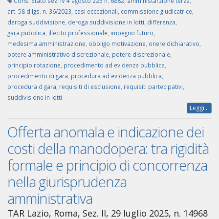
Cons. Stato sez. IV 4 agosto 225 n. 6882
,
amministarzione terza
,
art. 58 d.lgs. n. 36/2023
,
casi eccezionali
,
commissione giudicatrice
,
deroga suddivisione
,
deroga suddivisione in lotti
,
differenza
,
gara pubblica
,
illecito professionale
,
impegno futuro
,
medesima amministrazione
,
obbligo motivazione
,
onere dichiarativo
,
potere amministrativo discrezionale
,
potere discrezionale
,
principio rotazione
,
procedimento ad evidenza pubblica
,
procedimento di gara
,
procedura ad evidenza pubblica
,
procedura d gara
,
requisiti di esclusione
,
requisiti partecipativi
,
suddivisione in lotti
Leggi...
Offerta anomala e indicazione dei
costi della manodopera: tra rigidità
formale e principio di concorrenza
nella giurisprudenza
amministrativa
TAR Lazio, Roma, Sez. II, 29 luglio 2025, n. 14968