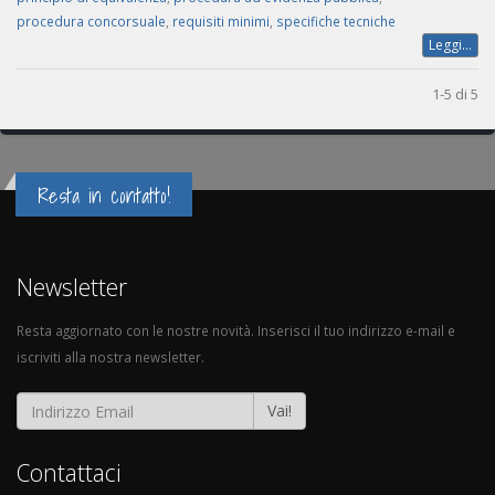
procedura concorsuale
,
requisiti minimi
,
specifiche tecniche
Leggi...
1-5 di 5
Resta in contatto!
Newsletter
Resta aggiornato con le nostre novità. Inserisci il tuo indirizzo e-mail e
iscriviti alla nostra newsletter.
Vai!
Contattaci