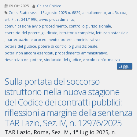
09 Ott 2025
Chiara Chirico
Cons. Stato sez. II 1° agosto 2025 n. 6829
,
annullamento
,
art. 34 cpa
,
art. 7 l. n. 241/1990
,
avvio procedimento
,
comunicazione avvio procedimento
,
controllo giurisdizionale
,
esercizio del potere
,
giudicato
,
istruttoria completa
,
lettura sostanziale
,
partecipazione procedimento
,
potere amministrativo
,
potere del giudice
,
potere di controllo giurisdizionale
,
poteri non ancora esercitati
,
procedimento amministrativo
,
riesercizio del potere
,
sindacato del giudice
,
vincolo conformativo
Leggi...
Sulla portata del soccorso
istruttorio nella nuova stagione
del Codice dei contratti pubblici:
riflessioni a margine della sentenza
TAR Lazio, Sez. IV, n. 12976/2025
TAR Lazio, Roma, Sez. IV , 1° luglio 2025, n.