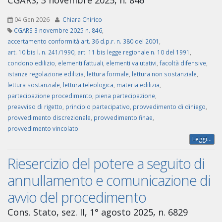
CGARS, 3 novembre 2025, n. 846
04 Gen 2026
Chiara Chirico
CGARS 3 novembre 2025 n. 846
,
accertamento conformità art. 36 d.p.r. n. 380 del 2001
,
art. 10 bis l. n. 241/1990
,
art. 11 bis legge regionale n. 10 del 1991
,
condono edilizio
,
elementi fattuali
,
elementi valutativi
,
facoltà difensive
,
istanze regolazione edilizia
,
lettura formale
,
lettura non sostanziale
,
lettura sostanziale
,
lettura teleologica
,
materia edilizia
,
partecipazione procedimento
,
piena partecipazione
,
preavviso di rigetto
,
principio partecipativo
,
provvedimento di diniego
,
provvedimento discrezionale
,
provvedimento finae
,
provvedimento vincolato
Leggi...
Riesercizio del potere a seguito di
annullamento e comunicazione di
avvio del procedimento
Cons. Stato, sez. II, 1° agosto 2025, n. 6829