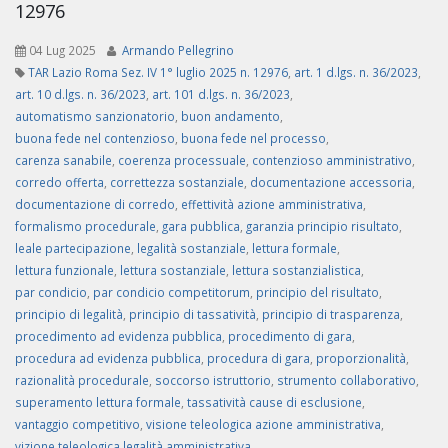
12976
04 Lug 2025
Armando Pellegrino
TAR Lazio Roma Sez. IV 1° luglio 2025 n. 12976
,
art. 1 d.lgs. n. 36/2023
,
art. 10 d.lgs. n. 36/2023
,
art. 101 d.lgs. n. 36/2023
,
automatismo sanzionatorio
,
buon andamento
,
buona fede nel contenzioso
,
buona fede nel processo
,
carenza sanabile
,
coerenza processuale
,
contenzioso amministrativo
,
corredo offerta
,
correttezza sostanziale
,
documentazione accessoria
,
documentazione di corredo
,
effettività azione amministrativa
,
formalismo procedurale
,
gara pubblica
,
garanzia principio risultato
,
leale partecipazione
,
legalità sostanziale
,
lettura formale
,
lettura funzionale
,
lettura sostanziale
,
lettura sostanzialistica
,
par condicio
,
par condicio competitorum
,
principio del risultato
,
principio di legalità
,
principio di tassatività
,
principio di trasparenza
,
procedimento ad evidenza pubblica
,
procedimento di gara
,
procedura ad evidenza pubblica
,
procedura di gara
,
proporzionalità
,
razionalità procedurale
,
soccorso istruttorio
,
strumento collaborativo
,
superamento lettura formale
,
tassatività cause di esclusione
,
vantaggio competitivo
,
visione teleologica azione amministrativa
,
vizione teleologica legalità amministrativa