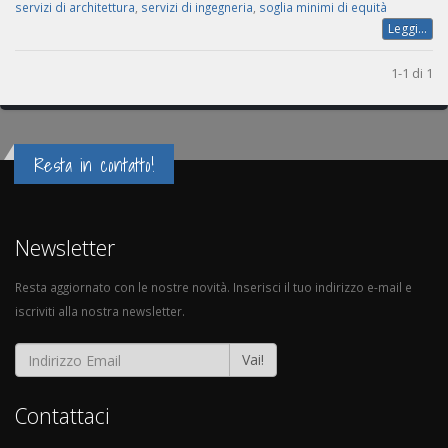
servizi di architettura
,
servizi di ingegneria
,
soglia minimi di equità
Leggi...
1-1 di 1
Resta in contatto!
Newsletter
Resta aggiornato con le nostre novità. Inserisci il tuo indirizzo e-mail e
iscriviti alla nostra newsletter.
Vai!
Contattaci