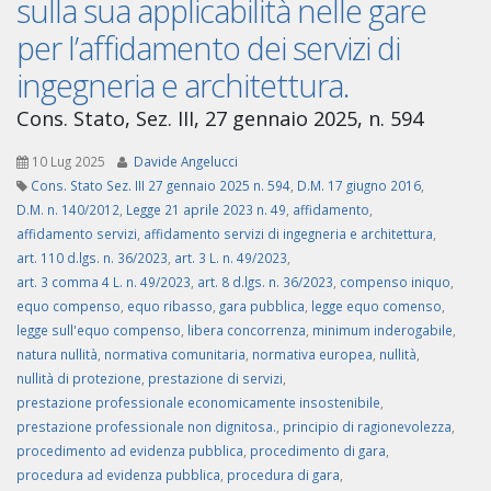
sulla sua applicabilità nelle gare
per l’affidamento dei servizi di
ingegneria e architettura.
Cons. Stato, Sez. III, 27 gennaio 2025, n. 594
10 Lug 2025
Davide Angelucci
Cons. Stato Sez. III 27 gennaio 2025 n. 594
,
D.M. 17 giugno 2016
,
D.M. n. 140/2012
,
Legge 21 aprile 2023 n. 49
,
affidamento
,
affidamento servizi
,
affidamento servizi di ingegneria e architettura
,
art. 110 d.lgs. n. 36/2023
,
art. 3 L. n. 49/2023
,
art. 3 comma 4 L. n. 49/2023
,
art. 8 d.lgs. n. 36/2023
,
compenso iniquo
,
equo compenso
,
equo ribasso
,
gara pubblica
,
legge equo comenso
,
legge sull'equo compenso
,
libera concorrenza
,
minimum inderogabile
,
natura nullità
,
normativa comunitaria
,
normativa europea
,
nullità
,
nullità di protezione
,
prestazione di servizi
,
prestazione professionale economicamente insostenibile
,
prestazione professionale non dignitosa.
,
principio di ragionevolezza
,
procedimento ad evidenza pubblica
,
procedimento di gara
,
procedura ad evidenza pubblica
,
procedura di gara
,