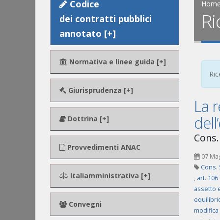
Codice
Hom
Ri
dei contratti pubblici
annotato [+]
Normativa e linee guida [+]
Ric
Giurisprudenza [+]
La r
dell
Dottrina [+]
Cons.
Provvedimenti ANAC
07 Ma
Cons. 
Italiamministrativa [+]
,
art. 106
assetto 
equilibri
Convegni
modifica