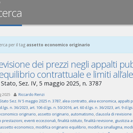
e
cerca
erca per il tag
assetto economico originario
evisione dei prezzi negli appalti pubb
’equilibrio contrattuale e limiti all’
 Stato, Sez. IV, 5 maggio 2025, n. 3787
g 2025
Riccardo Renzi
Stato Sez. IV 5 maggio 2025 n. 3787
,
alea contratto
,
alea economica
,
appalti p
 d.lgs. n. 36/2023
,
art. 106 d.lgs. n. 50/2016
,
art. 60 d.lgs. n. 36/2023
,
art. 9 d.lg
economico originario
,
assetto originario
,
automatismo
,
clausola di revisione
o prestazioni
,
eventi eccezionali
,
finalità istituto
,
finalità revisione
,
giustizia 
 assetto economico
,
modifica originario equilibrio
,
modifica sinallagma
,
modif