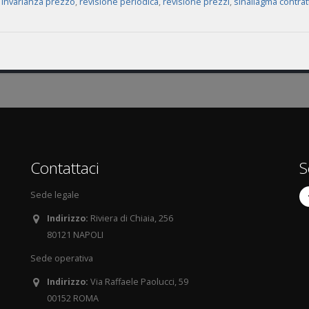
o invarianza prezzo
,
revisione periodica
,
revisione prezzi
,
sinallagma contrat
Contattaci
S
Sede legale
Indirizzo:
Riviera di Chiaia, 256
80121 NAPOLI
Sede operativa
Indirizzo:
Via Raffaele Paolucci, 59
00152 ROMA