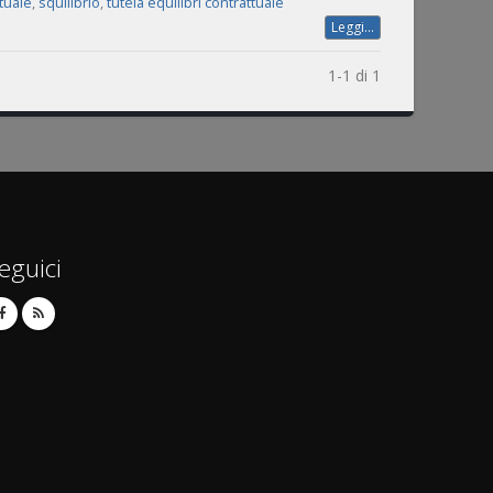
tuale
,
squilibrio
,
tutela equilibri contrattuale
Leggi...
1-1 di 1
eguici