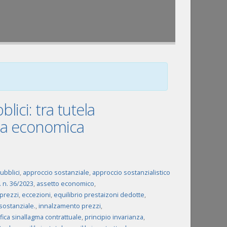
lici: tra tutela
alea economica
ubblici
,
approccio sostanziale
,
approccio sostanzialistico
s. n. 36/2023
,
assetto economico
,
 prezzi
,
eccezioni
,
equilibrio prestaizoni dedotte
,
asostanziale.
,
innalzamento prezzi
,
ica sinallagma contrattuale
,
principio invarianza
,